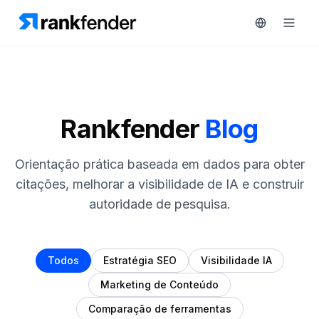
Plataforma
Rankfender
Blog
art Free Trial
Soluções
Orientação prática baseada em dados para obter
citações, melhorar a visibilidade de IA e construir
Recursos
autoridade de pesquisa.
MONITORIZAR
Ferramentas
RAIVE
gratuitas
Engine
Todos
Estratégia SEO
Visibilidade IA
Rastreamento
Preços
de
Marketing de Conteúdo
concorrentes
Agendar
Comparação de ferramentas