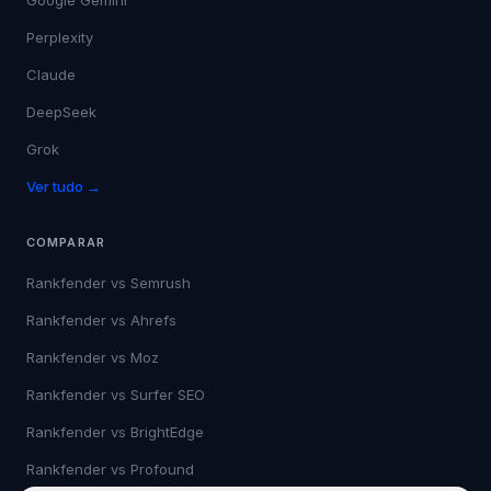
Google Gemini
Perplexity
Claude
DeepSeek
Grok
Ver tudo →
COMPARAR
Rankfender vs
Semrush
Rankfender vs
Ahrefs
Rankfender vs
Moz
Rankfender vs
Surfer SEO
Rankfender vs
BrightEdge
Rankfender vs
Profound