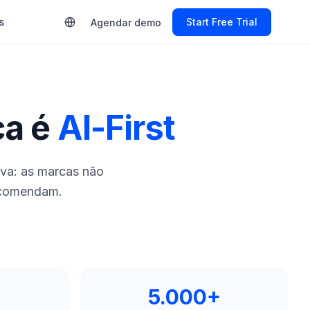
s
Start Free Trial
Agendar demo
ca é
AI-First
ava: as marcas não
recomendam.
5.000+