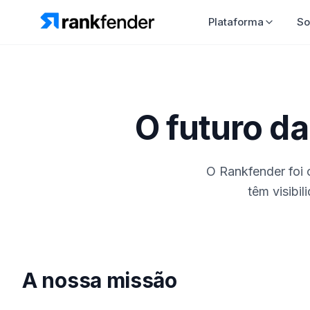
Plataforma
So
O futuro da
O Rankfender foi 
têm visibi
A nossa missão