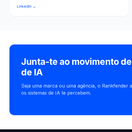
LinkedIn →
Junta-te ao movimento de 
de IA
Seja uma marca ou uma agência, o Rankfender a
os sistemas de IA te percebem.