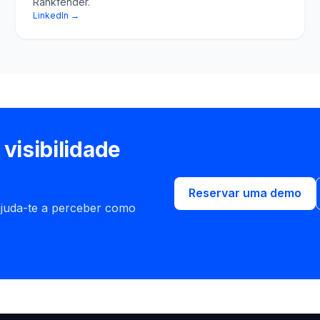
Rankfender.
LinkedIn →
visibilidade
Reservar uma demo
juda-te a perceber como