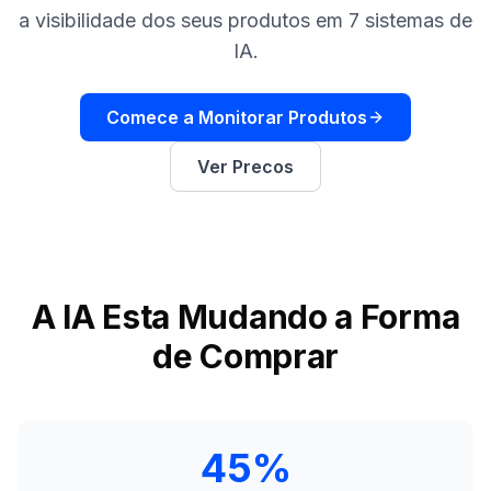
demo
Inteligência
a visibilidade dos seus produtos em 7 sistemas de
de
IA.
palavras-
chave
Comece a Monitorar Produtos
AGIR
Content
Ver Precos
Engine
RAISA
Assistant
Integrações
A IA Esta Mudando a Forma
ANALISAR
de Comprar
Relatórios
e análises
45%