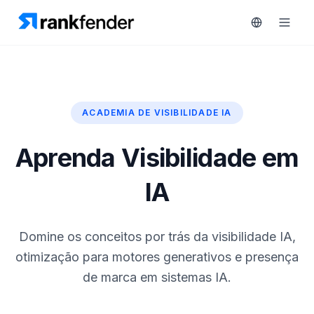
ACADEMIA DE VISIBILIDADE IA
Plataforma
art Free Trial
Soluções
Aprenda Visibilidade em
Recursos
IA
MONITORIZAR
Ferramentas
RAIVE
gratuitas
Domine os conceitos por trás da visibilidade IA,
Engine
otimização para motores generativos e presença
Rastreamento
Preços
de marca em sistemas IA.
de
concorrentes
Agendar