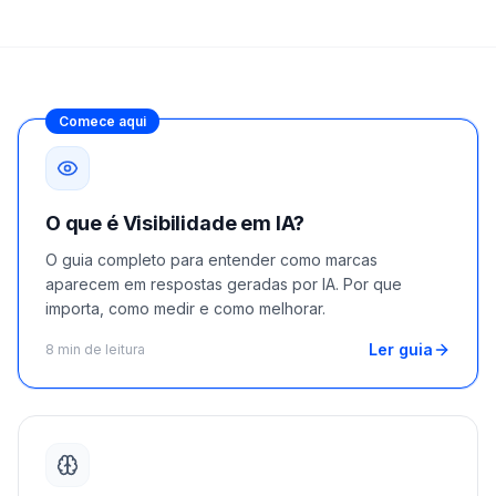
demo
Inteligência
de
palavras-
chave
AGIR
Comece aqui
Content
Engine
RAISA
O que é Visibilidade em IA?
Assistant
O guia completo para entender como marcas
Integrações
aparecem em respostas geradas por IA. Por que
importa, como medir e como melhorar.
ANALISAR
Ler guia
8 min de leitura
Relatórios
e análises