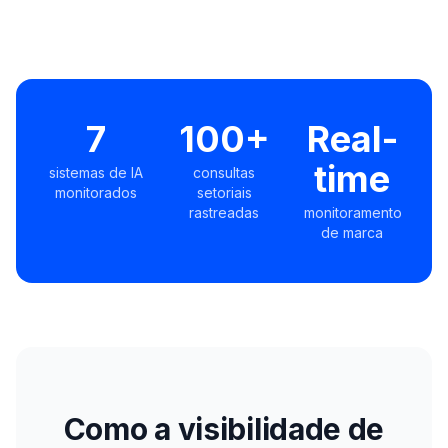
7
100+
Real-
time
sistemas de IA
consultas
monitorados
setoriais
rastreadas
monitoramento
de marca
Como a visibilidade de