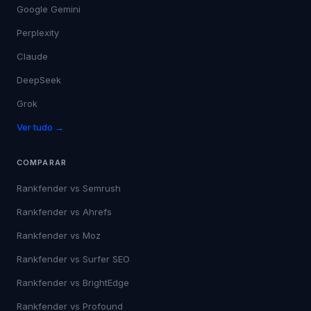
Google Gemini
Perplexity
Claude
DeepSeek
Grok
Ver tudo →
COMPARAR
Rankfender vs
Semrush
Rankfender vs
Ahrefs
Rankfender vs
Moz
Rankfender vs
Surfer SEO
Rankfender vs
BrightEdge
Rankfender vs
Profound