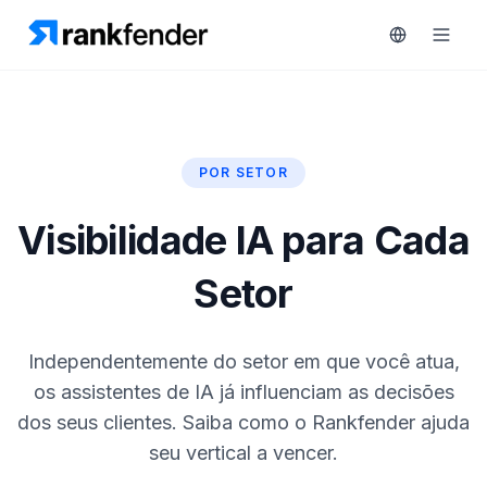
POR SETOR
Plataforma
art Free Trial
Visibilidade IA para Cada
Soluções
Setor
Recursos
MONITORIZAR
Ferramentas
RAIVE
Independentemente do setor em que você atua,
gratuitas
Engine
os assistentes de IA já influenciam as decisões
Rastreamento
Preços
dos seus clientes. Saiba como o Rankfender ajuda
de
seu vertical a vencer.
concorrentes
Agendar