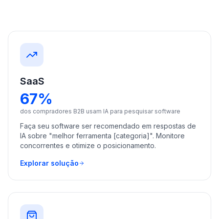
demo
Inteligência
de
palavras-
chave
AGIR
Content
Engine
SaaS
67%
RAISA
Assistant
dos compradores B2B usam IA para pesquisar software
Integrações
Faça seu software ser recomendado em respostas de
IA sobre "melhor ferramenta [categoria]". Monitore
ANALISAR
concorrentes e otimize o posicionamento.
Relatórios
Explorar solução
e análises