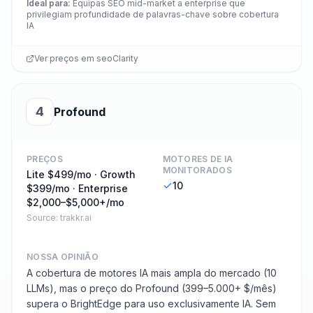
Ideal para
:
Equipas SEO mid-market a enterprise que
privilegiam profundidade de palavras-chave sobre cobertura
IA
Ver preços em
seoClarity
4
Profound
PREÇOS
MOTORES DE IA
MONITORADOS
Lite $499/mo · Growth
10
$399/mo · Enterprise
$2,000–$5,000+/mo
Source:
trakkr.ai
NOSSA OPINIÃO
A cobertura de motores IA mais ampla do mercado (10
LLMs), mas o preço do Profound (399–5.000+ $/mês)
supera o BrightEdge para uso exclusivamente IA. Sem