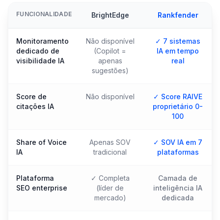
FUNCIONALIDADE
BrightEdge
Rankfender
Monitoramento
Não disponível
✓ 7 sistemas
dedicado de
(Copilot =
IA em tempo
visibilidade IA
apenas
real
sugestões)
Score de
Não disponível
✓ Score RAIVE
citações IA
proprietário 0-
100
Share of Voice
Apenas SOV
✓ SOV IA em 7
IA
tradicional
plataformas
Plataforma
✓ Completa
Camada de
SEO enterprise
(líder de
inteligência IA
mercado)
dedicada