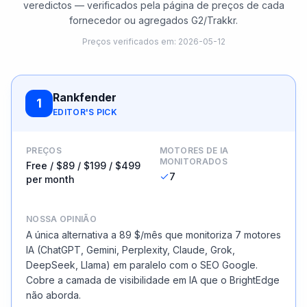
veredictos — verificados pela página de preços de cada
fornecedor ou agregados G2/Trakkr.
Preços verificados em
:
2026-05-12
Rankfender
1
EDITOR'S PICK
PREÇOS
MOTORES DE IA
MONITORADOS
Free / $89 / $199 / $499
7
per month
NOSSA OPINIÃO
A única alternativa a 89 $/mês que monitoriza 7 motores
IA (ChatGPT, Gemini, Perplexity, Claude, Grok,
DeepSeek, Llama) em paralelo com o SEO Google.
Cobre a camada de visibilidade em IA que o BrightEdge
não aborda.