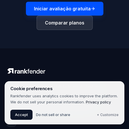
Iniciar avaliação gratuita
Comparar planos
Automatize seu SEO e visibilidade em IA. Rastreie
Cookie preferences
classificações no Google, ChatGPT, Gemini e mais.
Rankfender uses analytics cookies to improve the platform.
We do not sell your personal information.
Privacy policy
ChatGPT
Gemini
Perplexity
Claude
Grok
Accept
Do not sell or share
+ Customize