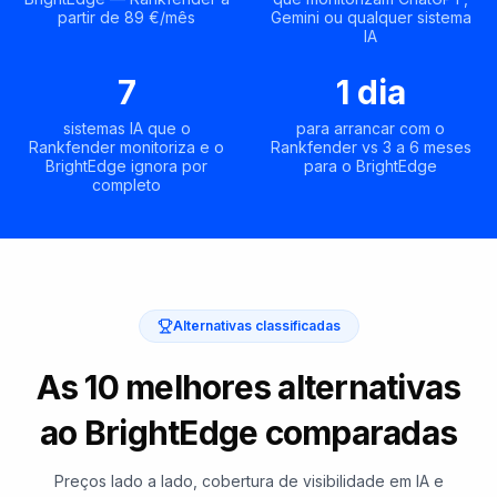
partir de 89 €/mês
Gemini ou qualquer sistema
IA
7
1 dia
sistemas IA que o
para arrancar com o
Rankfender monitoriza e o
Rankfender vs 3 a 6 meses
BrightEdge ignora por
para o BrightEdge
completo
Alternativas classificadas
As 10 melhores alternativas
ao BrightEdge comparadas
Preços lado a lado, cobertura de visibilidade em IA e