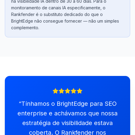
na visibilidade IA dentro de 30 a 60 dias. Para o
monitoramento de canais IA especificamente, o
Rankfender é o substituto dedicado do que o
BrightEdge não consegue fornecer — não um simples
complemento.
“
Tínhamos o BrightEdge para SEO
enterprise e achávamos que nossa
estratégia de visibilidade estava
coberta. O Rankfender nos