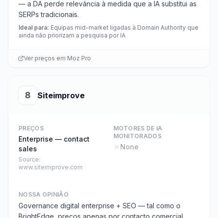
— a DA perde relevância à medida que a IA substitui as
SERPs tradicionais.
Ideal para
:
Equipas mid-market ligadas à Domain Authority que
ainda não priorizam a pesquisa por IA
Ver preços em
Moz Pro
8
Siteimprove
PREÇOS
MOTORES DE IA
MONITORADOS
Enterprise — contact
None
sales
Source:
www.siteimprove.com
NOSSA OPINIÃO
Governance digital enterprise + SEO — tal como o
BrightEdge, preços apenas por contacto comercial.