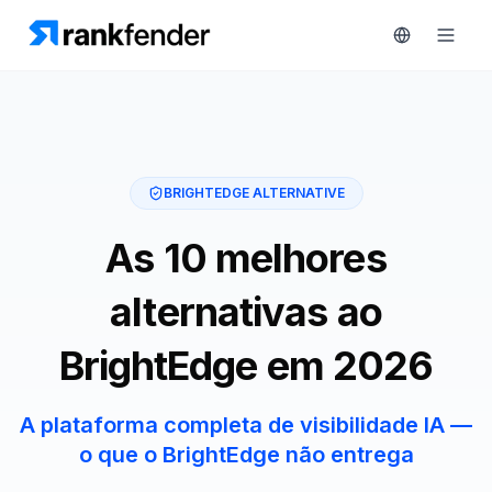
Plataforma
BRIGHTEDGE ALTERNATIVE
art Free Trial
Soluções
As 10 melhores
Recursos
alternativas ao
MONITORIZAR
Ferramentas
RAIVE
BrightEdge em 2026
gratuitas
Engine
Rastreamento
Preços
A plataforma completa de visibilidade IA —
de
o que o BrightEdge não entrega
concorrentes
Agendar