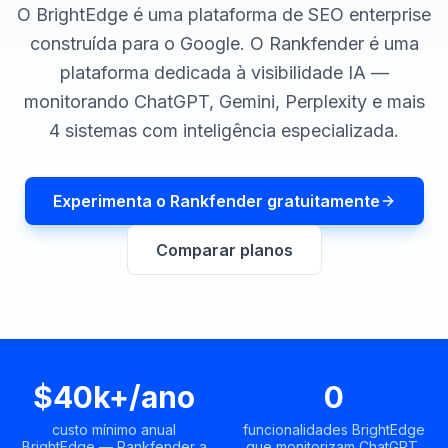
demo
Inteligência
O BrightEdge é uma plataforma de SEO enterprise
de
construída para o Google. O Rankfender é uma
palavras-
chave
plataforma dedicada à visibilidade IA —
monitorando ChatGPT, Gemini, Perplexity e mais
AGIR
4 sistemas com inteligência especializada.
Content
Engine
RAISA
Experimenta o Rankfender gratuitamente
Assistant
Comparar planos
Integrações
ANALISAR
Relatórios
e análises
$40k+/ano
0
custo mínimo anual
funcionalidades BrightEdge
BrightEdge — Rankfender a
que monitorizam ChatGPT,