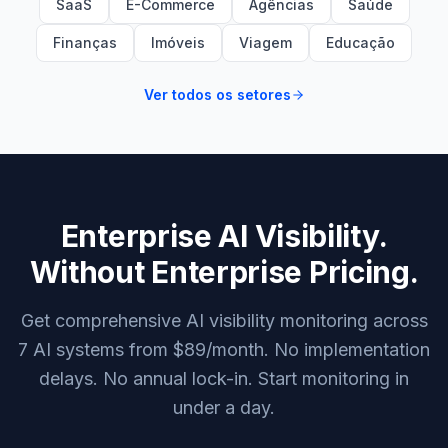
SaaS
E-Commerce
Agências
Saúde
Finanças
Imóveis
Viagem
Educação
Ver todos os setores
Enterprise AI Visibility.
Without Enterprise Pricing.
Get comprehensive AI visibility monitoring across
7 AI systems from $89/month. No implementation
delays. No annual lock-in. Start monitoring in
under a day.