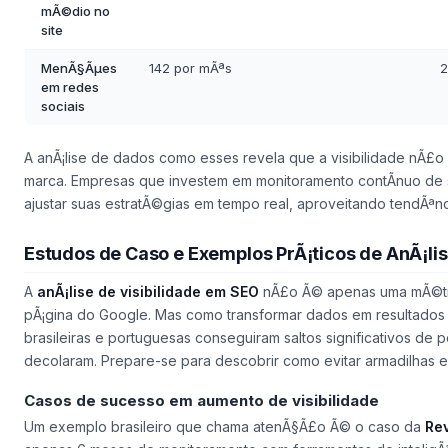
mÃ©dio no
site
MenÃ§Ãµes
142 por mÃªs
2
em redes
sociais
A anÃ¡lise de dados como esses revela que a visibilidade nÃ£o
marca. Empresas que investem em monitoramento contÃ­nuo de
ajustar suas estratÃ©gias em tempo real, aproveitando tendÃªn
Estudos de Caso e Exemplos PrÃ¡ticos de AnÃ¡lis
A
anÃ¡lise de visibilidade em SEO
nÃ£o Ã© apenas uma mÃ©trica 
pÃ¡gina do Google. Mas como transformar dados em resultados
brasileiras e portuguesas conseguiram saltos significativos de 
decolaram. Prepare-se para descobrir como evitar armadilhas e
Casos de sucesso em aumento de visibilidade
Um exemplo brasileiro que chama atenÃ§Ã£o Ã© o caso da
Re