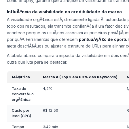
como Shopify, garante que a anÃ¡lise de visibilidade se transf
InfluÃªncia da visibilidade na credibilidade da marca
A visibilidade orgÃ¢nica estÃ¡ diretamente ligada Ã autorida
topo dos resultados, ela transmite confianÃ§a â um fator deci
acontece porque os usuÃ¡rios associam as primeiras posiÃ§Ãµe
por quÃª. Ferramentas que oferecem
pontuaÃ§Ã£o de oportu
meta descriÃ§Ãµes ou ajustar a estrutura de URLs para alinhar 
A tabela abaixo compara o impacto da visibilidade em dois cen
outra que luta para se destacar.
MÃ©trica
Marca A (Top 3 em 80% das keywords)
M
Taxa de
4,2%
1
conversÃ£o
orgÃ¢nica
Custo por
R$ 12,50
R
lead (CPC)
Tempo
3:42 min
1