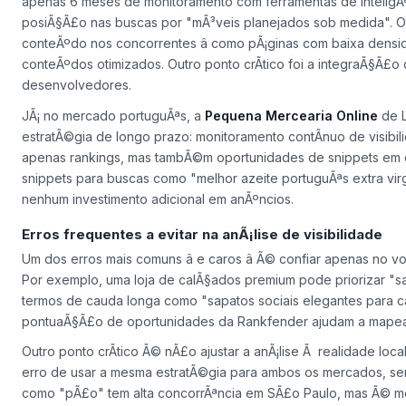
apenas 6 meses de monitoramento com ferramentas de inteligÃªn
posiÃ§Ã£o nas buscas por "mÃ³veis planejados sob medida". O 
conteÃºdo nos concorrentes â como pÃ¡ginas com baixa densi
conteÃºdos otimizados. Outro ponto crÃ­tico foi a integraÃ§Ã£
desenvolvedores.
JÃ¡ no mercado portuguÃªs, a
Pequena Mercearia Online
de L
estratÃ©gia de longo prazo: monitoramento contÃ­nuo de visibi
apenas rankings, mas tambÃ©m oportunidades de snippets em d
snippets para buscas como "melhor azeite portuguÃªs extra v
nenhum investimento adicional em anÃºncios.
Erros frequentes a evitar na anÃ¡lise de visibilidade
Um dos erros mais comuns â e caros â Ã© confiar apenas no 
Por exemplo, uma loja de calÃ§ados premium pode priorizar "
termos de cauda longa como "sapatos sociais elegantes para 
pontuaÃ§Ã£o de oportunidades da Rankfender ajudam a mapear
Outro ponto crÃ­tico Ã© nÃ£o ajustar a anÃ¡lise Ã realidade l
erro de usar a mesma estratÃ©gia para ambos os mercados, sem
como "pÃ£o" tem alta concorrÃªncia em SÃ£o Paulo, mas Ã© men