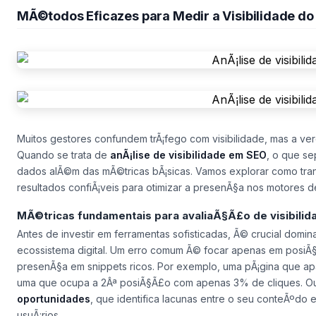
MÃ©todos Eficazes para Medir a Visibilidade do 
Muitos gestores confundem trÃ¡fego com visibilidade, mas a v
Quando se trata de
anÃ¡lise de visibilidade em SEO
, o que se
dados alÃ©m das mÃ©tricas bÃ¡sicas. Vamos explorar como tran
resultados confiÃ¡veis para otimizar a presenÃ§a nos motores d
MÃ©tricas fundamentais para avaliaÃ§Ã£o de visibilid
Antes de investir em ferramentas sofisticadas, Ã© crucial dom
ecossistema digital. Um erro comum Ã© focar apenas em posiÃ§
presenÃ§a em snippets ricos. Por exemplo, uma pÃ¡gina que 
uma que ocupa a 2Âª posiÃ§Ã£o com apenas 3% de cliques. O
oportunidades
, que identifica lacunas entre o seu conteÃºdo
usuÃ¡rios.