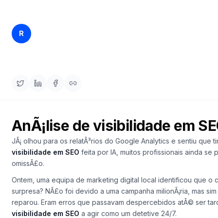
demo
Inteligência
de
palavras-
Rankfender
chave
R
10/04/2026
19 min read
Content Team
AGIR
Content
Engine
RAISA
Assistant
AnÃ¡lise de visibilidade em S
Integrações
JÃ¡ olhou para os relatÃ³rios do Google Analytics e sentiu qu
ANALISAR
visibilidade em SEO
feita por IA, muitos profissionais ainda s
Relatórios
omissÃ£o.
e análises
Ontem, uma equipa de marketing digital local identificou que 
surpresa? NÃ£o foi devido a uma campanha milionÃ¡ria, mas si
reparou. Eram erros que passavam despercebidos atÃ© ser tarde
visibilidade em SEO
a agir como um detetive 24/7.