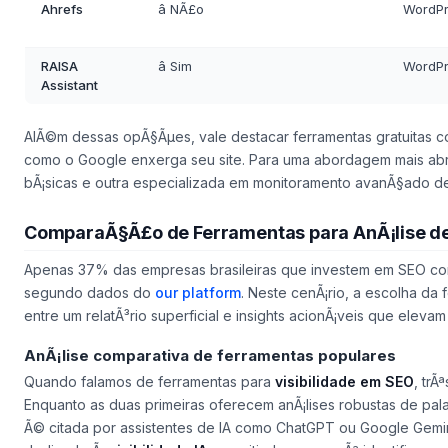
Ahrefs
â NÃ£o
WordPr
RAISA
â Sim
WordPr
Assistant
AlÃ©m dessas opÃ§Ãµes, vale destacar ferramentas gratuitas c
como o Google enxerga seu site. Para uma abordagem mais ab
bÃ¡sicas e outra especializada em monitoramento avanÃ§ado de 
ComparaÃ§Ã£o de Ferramentas para AnÃ¡lise de
Apenas 37% das empresas brasileiras que investem em SEO con
segundo dados do
our platform
. Neste cenÃ¡rio, a escolha da
entre um relatÃ³rio superficial e insights acionÃ¡veis que elev
AnÃ¡lise comparativa de ferramentas populares
Quando falamos de ferramentas para
visibilidade em SEO
, trÃ
Enquanto as duas primeiras oferecem anÃ¡lises robustas de pal
Ã© citada por assistentes de IA como ChatGPT ou Google Gemin