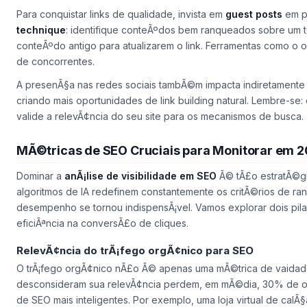
Para conquistar links de qualidade, invista em
guest posts
em pu
technique
: identifique conteÃºdos bem ranqueados sobre um te
conteÃºdo antigo para atualizarem o link. Ferramentas como o o
de concorrentes.
A presenÃ§a nas redes sociais tambÃ©m impacta indiretamente 
criando mais oportunidades de link building natural. Lembre-se:
valide a relevÃ¢ncia do seu site para os mecanismos de busca.
MÃ©tricas de SEO Cruciais para Monitorar em 
Dominar a
anÃ¡lise de visibilidade em SEO
Ã© tÃ£o estratÃ©gi
algoritmos de IA redefinem constantemente os critÃ©rios de 
desempenho se tornou indispensÃ¡vel. Vamos explorar dois pilar
eficiÃªncia na conversÃ£o de cliques.
RelevÃ¢ncia do trÃ¡fego orgÃ¢nico para SEO
O trÃ¡fego orgÃ¢nico nÃ£o Ã© apenas uma mÃ©trica de vaidade 
desconsideram sua relevÃ¢ncia perdem, em mÃ©dia, 30% de o
de SEO mais inteligentes. Por exemplo, uma loja virtual de cal