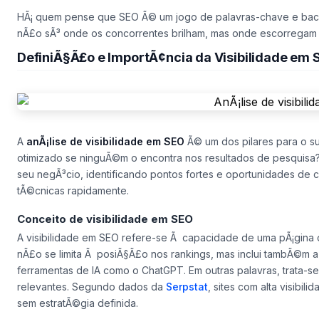
HÃ¡ quem pense que SEO Ã© um jogo de palavras-chave e backl
nÃ£o sÃ³
onde
os concorrentes brilham, mas
onde escorregam
DefiniÃ§Ã£o e ImportÃ¢ncia da Visibilidade em 
A
anÃ¡lise de visibilidade em SEO
Ã© um dos pilares para o suc
otimizado se ninguÃ©m o encontra nos resultados de pesquisa
seu negÃ³cio, identificando pontos fortes e oportunidades de 
tÃ©cnicas rapidamente.
Conceito de visibilidade em SEO
A visibilidade em SEO refere-se Ã capacidade de uma pÃ¡gina 
nÃ£o se limita Ã posiÃ§Ã£o nos rankings, mas inclui tambÃ©m
ferramentas de IA como o ChatGPT. Em outras palavras, trata-se
relevantes. Segundo dados da
Serpstat
, sites com alta visibi
sem estratÃ©gia definida.