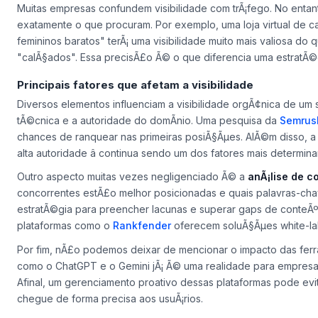
Muitas empresas confundem visibilidade com trÃ¡fego. No entanto
exatamente o que procuram. Por exemplo, uma loja virtual de c
femininos baratos" terÃ¡ uma visibilidade muito mais valiosa 
"calÃ§ados". Essa precisÃ£o Ã© o que diferencia uma estratÃ
Principais fatores que afetam a visibilidade
Diversos elementos influenciam a visibilidade orgÃ¢nica de um s
tÃ©cnica e a autoridade do domÃ­nio. Uma pesquisa da
Semrus
chances de ranquear nas primeiras posiÃ§Ãµes. AlÃ©m disso, a 
alta autoridade â continua sendo um dos fatores mais determina
Outro aspecto muitas vezes negligenciado Ã© a
anÃ¡lise de c
concorrentes estÃ£o melhor posicionadas e quais palavras-chav
estratÃ©gia para preencher lacunas e superar gaps de conteÃ
plataformas como o
Rankfender
oferecem soluÃ§Ãµes white-lab
Por fim, nÃ£o podemos deixar de mencionar o impacto das ferr
como o ChatGPT e o Gemini jÃ¡ Ã© uma realidade para empres
Afinal, um gerenciamento proativo dessas plataformas pode ev
chegue de forma precisa aos usuÃ¡rios.