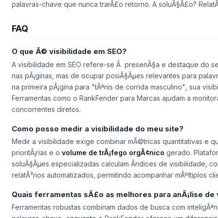
palavras-chave que nunca trarÃ£o retorno. A soluÃ§Ã£o? Rela
FAQ
O que Ã© visibilidade em SEO?
A visibilidade em SEO refere-se Ã presenÃ§a e destaque do se
nas pÃ¡ginas, mas de ocupar posiÃ§Ãµes relevantes para palavr
na primeira pÃ¡gina para
"tÃªnis de corrida masculino"
, sua visi
Ferramentas como o RankFender para Marcas ajudam a monito
concorrentes diretos.
Como posso medir a visibilidade do meu site?
Medir a visibilidade exige combinar mÃ©tricas quantitativas e q
prioritÃ¡rias e o
volume de trÃ¡fego orgÃ¢nico
gerado. Platafo
soluÃ§Ãµes especializadas calculam Ã­ndices de visibilidade, 
relatÃ³rios automatizados, permitindo acompanhar mÃºltiplos cli
Quais ferramentas sÃ£o as melhores para anÃ¡lise de v
Ferramentas robustas combinam dados de busca com inteligÃªnc