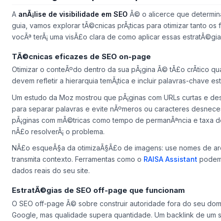
A
anÃ¡lise de visibilidade em SEO
Ã© o alicerce que determin
guia, vamos explorar tÃ©cnicas prÃ¡ticas para otimizar tanto os 
vocÃª terÃ¡ uma visÃ£o clara de como aplicar essas estratÃ©gias
TÃ©cnicas eficazes de SEO on-page
Otimizar o conteÃºdo
dentro
da sua pÃ¡gina Ã© tÃ£o crÃ­tico qua
devem refletir a hierarquia temÃ¡tica e incluir palavras-chave e
Um estudo da Moz mostrou que pÃ¡ginas com URLs curtas e desc
para separar palavras e evite nÃºmeros ou caracteres desnecessÃ
pÃ¡ginas com mÃ©tricas como tempo de permanÃªncia e taxa d
nÃ£o resolverÃ¡ o problema.
NÃ£o esqueÃ§a da otimizaÃ§Ã£o de imagens: use nomes de arquiv
transmita contexto. Ferramentas como o
RAISA Assistant
podem 
dados reais do seu site.
EstratÃ©gias de SEO off-page que funcionam
O SEO off-page Ã© sobre construir autoridade fora do seu dom
Google, mas qualidade supera quantidade. Um backlink de um 