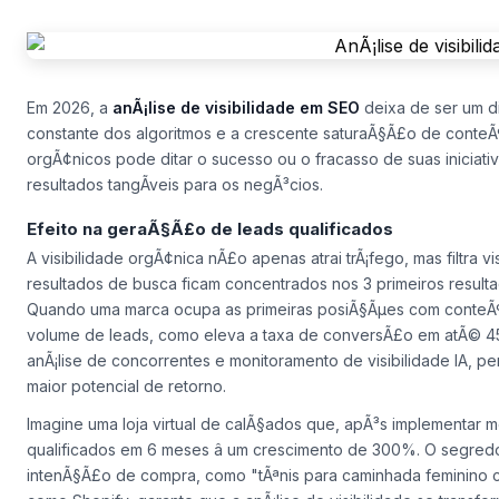
Em 2026, a
anÃ¡lise de visibilidade em SEO
deixa de ser um di
constante dos algoritmos e a crescente saturaÃ§Ã£o de conteÃ
orgÃ¢nicos pode ditar o sucesso ou o fracasso de suas iniciati
resultados tangÃ­veis para os negÃ³cios.
Efeito na geraÃ§Ã£o de leads qualificados
A visibilidade orgÃ¢nica nÃ£o apenas atrai trÃ¡fego, mas filtra
resultados de busca ficam concentrados nos 3 primeiros resulta
Quando uma marca ocupa as primeiras posiÃ§Ãµes com conteÃ
volume de leads, como eleva a taxa de conversÃ£o em atÃ© 
anÃ¡lise de concorrentes e monitoramento de visibilidade IA, pe
maior potencial de retorno.
Imagine uma loja virtual de calÃ§ados que, apÃ³s implementar 
qualificados em 6 meses â um crescimento de 300%. O segred
intenÃ§Ã£o de compra, como "tÃªnis para caminhada feminino 