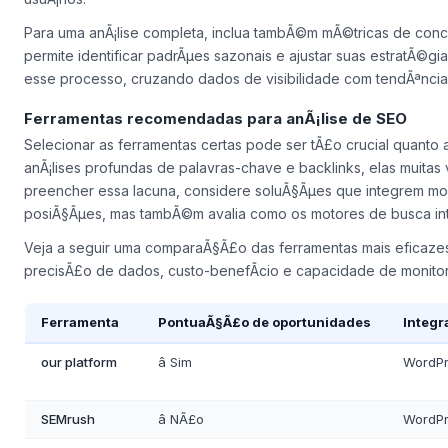
Para uma anÃ¡lise completa, inclua tambÃ©m mÃ©tricas de co
permite identificar padrÃµes sazonais e ajustar suas estratÃ©
esse processo, cruzando dados de visibilidade com tendÃªncia
Ferramentas recomendadas para anÃ¡lise de SEO
Selecionar as ferramentas certas pode ser tÃ£o crucial quanto
anÃ¡lises profundas de palavras-chave e backlinks, elas muitas
preencher essa lacuna, considere soluÃ§Ãµes que integrem mo
posiÃ§Ãµes, mas tambÃ©m avalia como os motores de busca inte
Veja a seguir uma comparaÃ§Ã£o das ferramentas mais eficaze
precisÃ£o de dados, custo-benefÃ­cio e capacidade de monito
Ferramenta
PontuaÃ§Ã£o de oportunidades
Integr
our platform
â Sim
WordPr
SEMrush
â NÃ£o
WordPr