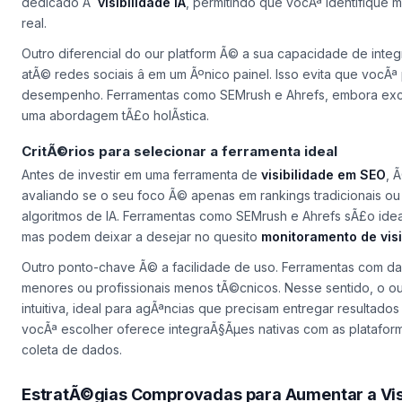
dedicado Ã
visibilidade IA
, permitindo que vocÃª identifique
real.
Outro diferencial do our platform Ã© a sua capacidade de inte
atÃ© redes sociais â em um Ãºnico painel. Isso evita que vocÃ
desempenho. Ferramentas como SEMrush e Ahrefs, embora exc
uma abordagem tÃ£o holÃ­stica.
CritÃ©rios para selecionar a ferramenta ideal
Antes de investir em uma ferramenta de
visibilidade em SEO
, 
avaliando se o seu foco Ã© apenas em rankings tradicionais 
algoritmos de IA. Ferramentas como SEMrush e Ahrefs sÃ£o id
mas podem deixar a desejar no quesito
monitoramento de visi
Outro ponto-chave Ã© a facilidade de uso. Ferramentas com 
menores ou profissionais menos tÃ©cnicos. Nesse sentido, o our
intuitiva, ideal para agÃªncias que precisam entregar resultado
vocÃª escolher oferece integraÃ§Ãµes nativas com as plataforma
coleta de dados.
EstratÃ©gias Comprovadas para Aumentar a Visi