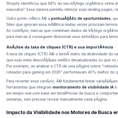
Shopify identificou que 68% do seu trÃ¡fego orgÃ¢nico vinha d
masculina". Essa clareza permitiu otimizar suas landing pages
Outro ponto crÃ­tico Ã© a
pontuaÃ§Ã£o de oportunidades
, qu
Sites que ignoram essa mÃ©trica muitas vezes priorizam termo
Ao contrÃ¡rio, marcas que combinam dados de trÃ¡fego orgÃ¢nico
para marcas â conseguem direcionar seus esforÃ§os para term
AnÃ¡lise da taxa de cliques (CTR) e sua importÃ¢ncia
A taxa de cliques (CTR) Ã© o termÃ´metro da atratividade do 
que suas meta descriÃ§Ãµes estÃ£o desatualizadas ou que os s
Por exemplo, ao analisar a CTR de uma pÃ¡gina sobre "roteador
roteador para gaming em 2026" performavam 40% melhor do q
Para reverter esse cenÃ¡rio, Ã© fundamental testar variaÃ§Ãµe
Ferramentas que integram
monitoramento de visibilidade IA
â
em tempo real com base em tendÃªncias de busca e comporta
semanas, sem precisar revisar manualmente cada pÃ¡gina.
Impacto da Visibilidade nos Motores de Busca 