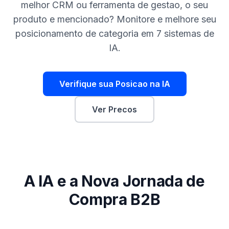
demo
Inteligência
melhor CRM ou ferramenta de gestao, o seu
de
produto e mencionado? Monitore e melhore seu
palavras-
posicionamento de categoria em 7 sistemas de
chave
IA.
AGIR
Content
Engine
Verifique sua Posicao na IA
RAISA
Ver Precos
Assistant
Integrações
ANALISAR
Relatórios
e análises
A IA e a Nova Jornada de
Compra B2B