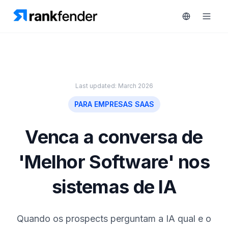
Plataforma
Last updated: March 2026
art Free Trial
PARA EMPRESAS SAAS
Soluções
Venca a conversa de
Recursos
MONITORIZAR
'Melhor Software' nos
Ferramentas
RAIVE
gratuitas
Engine
sistemas de IA
Rastreamento
Preços
de
concorrentes
Agendar
Quando os prospects perguntam a IA qual e o