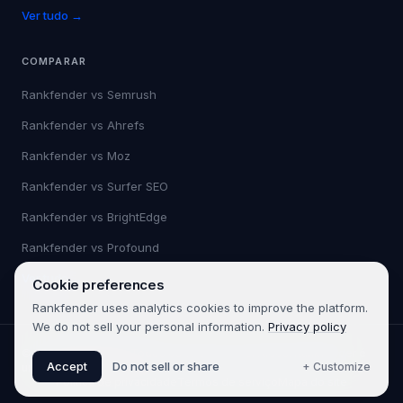
Ver tudo →
COMPARAR
Rankfender vs
Semrush
Rankfender vs
Ahrefs
Rankfender vs
Moz
Rankfender vs
Surfer SEO
Rankfender vs
BrightEdge
Rankfender vs
Profound
Ver tudo →
Cookie preferences
Rankfender uses analytics cookies to improve the platform.
We do not sell your personal information.
Privacy policy
©
2026
Rankfender.
Todos os direitos reservados.
Rankfender é
Accept
Do not sell or share
+ Customize
um produto da 361SEO.
Política de privacidade
Termos de serviço
Mapa do site