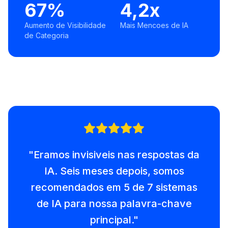
67%
4,2x
Aumento de Visibilidade
Mais Mencoes de IA
de Categoria
"
Eramos invisiveis nas respostas da
IA. Seis meses depois, somos
recomendados em 5 de 7 sistemas
de IA para nossa palavra-chave
principal.
"