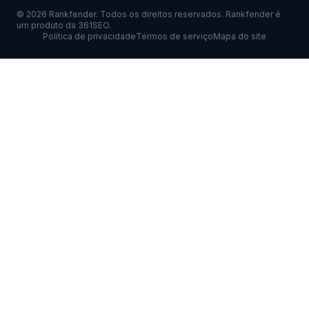
©
2026
Rankfender.
Todos os direitos reservados.
Rankfender é
um produto da 361SEO.
Política de privacidade
Termos de serviço
Mapa do site