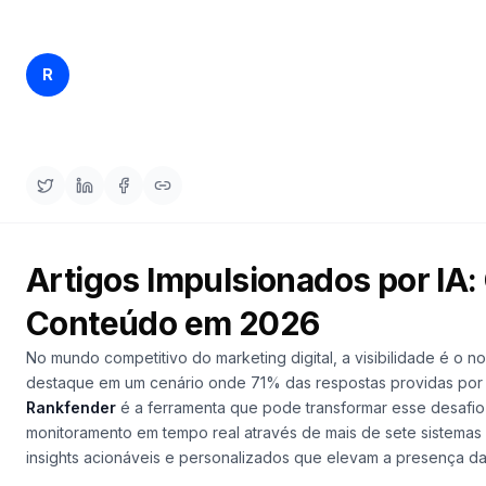
demo
Inteligência
de
palavras-
Rankfender
chave
R
15/04/2026
16 min read
Content Team
AGIR
Content
Engine
RAISA
Assistant
Artigos Impulsionados por IA:
Integrações
Conteúdo em 2026
ANALISAR
Relatórios
No mundo competitivo do marketing digital, a visibilidade é o n
e análises
destaque em um cenário onde 71% das respostas providas por 
Rankfender
é a ferramenta que pode transformar esse desafi
monitoramento em tempo real através de mais de sete sistemas 
insights acionáveis e personalizados que elevam a presença d