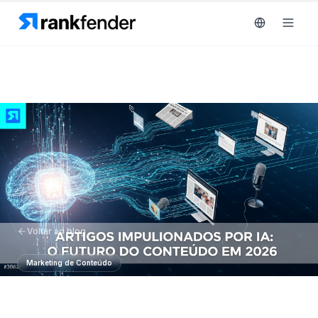
Plataforma
art Free Trial
Soluções
Recursos
MONITORIZAR
Ferramentas
RAIVE
Voltar ao blog
gratuitas
Engine
Marketing de Conteúdo
Rastreamento
Preços
de
Artigos Impulsionados por IA: O
concorrentes
Agendar
Futuro do Conteúdo em 2026