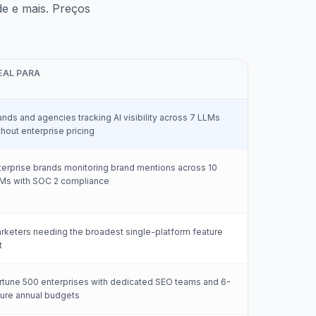
e e mais. Preços
EAL PARA
ands and agencies tracking AI visibility across 7 LLMs
thout enterprise pricing
terprise brands monitoring brand mentions across 10
Ms with SOC 2 compliance
rketers needing the broadest single-platform feature
t
rtune 500 enterprises with dedicated SEO teams and 6-
gure annual budgets