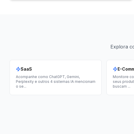
Explora co
SaaS
E-Com
Acompanhe como ChatGPT, Gemini,
Monitore c
Perplexity e outros 4 sistemas IA mencionam
seus produ
o se
...
buscam
...