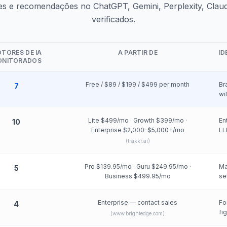
es e recomendações no ChatGPT, Gemini, Perplexity, Claud
verificados.
TORES DE IA
A PARTIR DE
ID
ONITORADOS
Free / $89 / $199 / $499 per month
Br
7
wi
Lite $499/mo · Growth $399/mo ·
En
10
Enterprise $2,000–$5,000+/mo
LL
(
trakkr.ai
)
Pro $139.95/mo · Guru $249.95/mo ·
Ma
5
Business $499.95/mo
se
Enterprise — contact sales
Fo
4
fi
(
www.brightedge.com
)