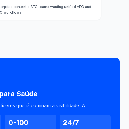
terprise content + SEO teams wanting unified AEO and
O workflows
 para
Saúde
íderes que já dominam a visibilidade IA
0-100
24/7