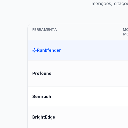
menções, citaçõ
FERRAMENTA
MO
M
Rankfender
Profound
Semrush
BrightEdge