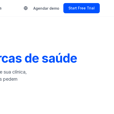
s
Start Free Trial
Agendar demo
cas de saúde
 sua clínica,
es pedem