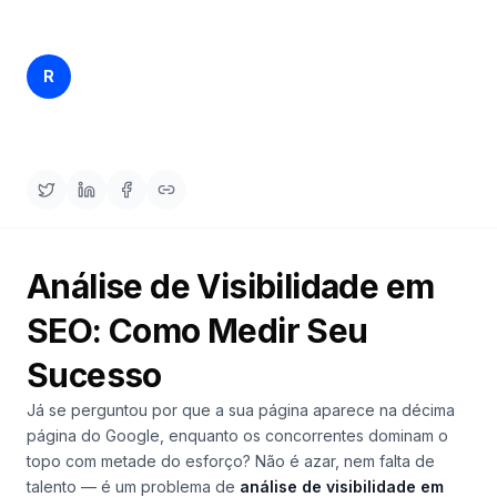
demo
Inteligência
de
palavras-
Rankfender
chave
R
12/04/2026
29 min read
Content Team
AGIR
Content
Engine
RAISA
Assistant
Análise de Visibilidade em
Integrações
SEO: Como Medir Seu
ANALISAR
Relatórios
Sucesso
e análises
Já se perguntou por que a sua página aparece na décima
página do Google, enquanto os concorrentes dominam o
topo com metade do esforço? Não é azar, nem falta de
talento — é um problema de
análise de visibilidade em