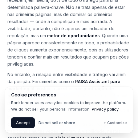
Um estudo da Moz em 2026 revelou que sites ocupando as
três primeiras posições nos resultados orgânicos do Google
recebem, em média, 60% de todo o tráfego para uma
determinada palavra-chave. Não se trata apenas de estar
nas primeiras páginas, mas de dominar os primeiros
resultados — onde a competição é mais acirrada. A
visibilidade, portanto, não é apenas um indicador de
reputação, mas um
motor de oportunidades
. Quando uma
página aparece consistentemente no topo, a probabilidade
de cliques aumenta exponencialmente, pois os utilizadores
tendem a confiar mais em resultados que ocupam posições
privilegiadas.
No entanto, a relação entre visibilidade e tráfego vai além
Cookie preferences
da posição. Ferramentas como o
RAISA Assistant para
Rankfender uses analytics cookies to improve the platform.
marketing IA
mostram que sites com
pontuação de
We do not sell your personal information.
Privacy policy
oportunidades
elevada — ou seja, páginas com potencial
para ranquear bem — conseguem aumentar o tráfego
Accept
Do not sell or share
+ Customize
orgânico em até 40% em apenas três meses. Isso porque a
inteligência artificial consegue identificar lacunas de