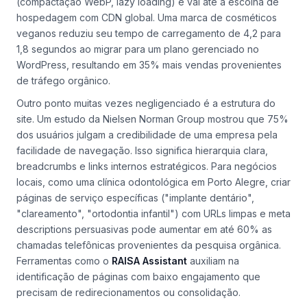
(compactação WebP, lazy loading) e vai até a escolha de
hospedagem com CDN global. Uma marca de cosméticos
veganos reduziu seu tempo de carregamento de 4,2 para
1,8 segundos ao migrar para um plano gerenciado no
WordPress, resultando em 35% mais vendas provenientes
de tráfego orgânico.
Outro ponto muitas vezes negligenciado é a estrutura do
site. Um estudo da Nielsen Norman Group mostrou que 75%
dos usuários julgam a credibilidade de uma empresa pela
facilidade de navegação. Isso significa hierarquia clara,
breadcrumbs e links internos estratégicos. Para negócios
locais, como uma clínica odontológica em Porto Alegre, criar
páginas de serviço específicas ("implante dentário",
"clareamento", "ortodontia infantil") com URLs limpas e meta
descriptions persuasivas pode aumentar em até 60% as
chamadas telefônicas provenientes da pesquisa orgânica.
Ferramentas como o
RAISA Assistant
auxiliam na
identificação de páginas com baixo engajamento que
precisam de redirecionamentos ou consolidação.