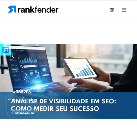
Plataforma
art Free Trial
Soluções
Recursos
MONITORIZAR
Ferramentas
RAIVE
Voltar ao blog
gratuitas
Engine
Visibilidade IA
Rastreamento
Preços
de
Análise de Visibilidade em SEO:
concorrentes
Agendar
Como Medir Seu Sucesso