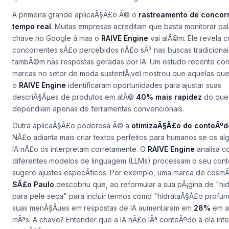
essas aplicaÃ§Ãµes se traduzem em resultados tangÃ­veis, com
que vÃ£o alÃ©m dos casos de uso genÃ©ricos.
A primeira grande aplicaÃ§Ã£o Ã© o
rastreamento de concor
tempo real
. Muitas empresas acreditam que basta monitorar pa
chave no
Google
â mas o
RAIVE Engine
vai alÃ©m. Ele revela 
concorrentes sÃ£o percebidos nÃ£o sÃ³ nas buscas tradicionai
tambÃ©m nas respostas geradas por IA. Um estudo recente co
marcas no setor de
moda sustentÃ¡vel
mostrou que aquelas que 
o
RAIVE Engine
identificaram oportunidades para ajustar suas
descriÃ§Ãµes de produtos em atÃ©
40% mais rapidez
do que
dependiam apenas de ferramentas convencionais.
Outra aplicaÃ§Ã£o poderosa Ã© a
otimizaÃ§Ã£o de conteÃºdo
NÃ£o adianta mais criar textos perfeitos para humanos se os al
IA nÃ£o os interpretam corretamente. O
RAIVE Engine
analisa 
diferentes modelos de linguagem (LLMs) processam o seu con
sugere ajustes especÃ­ficos. Por exemplo, uma marca de cosm
SÃ£o Paulo
descobriu que, ao reformular a sua pÃ¡gina de
"hi
para pele seca"
para incluir termos como
"hidrataÃ§Ã£o profun