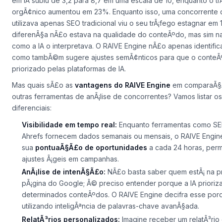
produtos orgÃ¢nicos que utilizou o RAIVE Engine para otimizar 
descriÃ§Ãµes de produtos. Em trÃªs meses, a pontuaÃ§Ã£o de v
em IA subiu de 3,2 para 8,7 em uma escala de 10, enquanto o tr
orgÃ¢nico aumentou em 23%. Enquanto isso, uma concorrente
utilizava apenas SEO tradicional viu o seu trÃ¡fego estagnar em 
diferenÃ§a nÃ£o estava na qualidade do conteÃºdo, mas sim n
como a IA o interpretava
. O RAIVE Engine nÃ£o apenas identific
como tambÃ©m sugere ajustes semÃ¢nticos para que o conteÃ
priorizado pelas plataformas de IA.
Mas quais sÃ£o as
vantagens do RAIVE Engine
em comparaÃ§
outras ferramentas de anÃ¡lise de concorrentes? Vamos listar os
diferenciais:
Visibilidade em tempo real:
Enquanto ferramentas como SE
Ahrefs fornecem dados semanais ou mensais, o RAIVE Engine
sua
pontuaÃ§Ã£o de oportunidades
a cada 24 horas, perm
ajustes Ã¡geis em campanhas.
AnÃ¡lise de intenÃ§Ã£o:
NÃ£o basta saber quem estÃ¡ na pr
pÃ¡gina do Google; Ã© preciso entender porque a IA prioriz
determinados conteÃºdos. O RAIVE Engine decifra esse
por