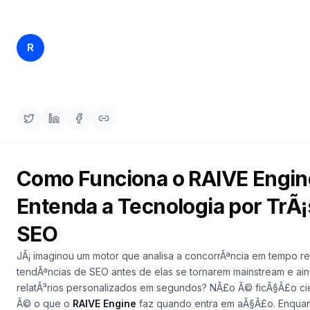
demo
Inteligência
de
palavras-
Rankfender
chave
R
10/04/2026
18 min read
Content Team
AGIR
Content
Engine
RAISA
Assistant
Como Funciona o RAIVE Engin
Integrações
Entenda a Tecnologia por TrÃ¡
ANALISAR
Relatórios
SEO
e análises
JÃ¡ imaginou um motor que analisa a concorrÃªncia em tempo re
tendÃªncias de SEO antes de elas se tornarem mainstream e ai
relatÃ³rios personalizados em segundos? NÃ£o Ã© ficÃ§Ã£o cient
Ã© o que o
RAIVE Engine
faz quando entra em aÃ§Ã£o. Enquan