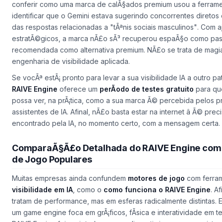
Para quem ainda duvida da eficÃ¡cia do
RAIVE Engine
, vale a 
conferir como uma marca de calÃ§ados premium usou a ferrame
identificar que o
Gemini
estava sugerindo concorrentes direto
das respostas relacionadas a
"tÃªnis sociais masculinos"
. Com a
estratÃ©gicos, a marca nÃ£o sÃ³ recuperou espaÃ§o como pas
recomendada como alternativa premium. NÃ£o se trata de magia 
engenharia de visibilidade aplicada
.
Se vocÃª estÃ¡ pronto para levar a sua visibilidade IA a outro pa
RAIVE Engine
oferece um
perÃ­odo de testes gratuito
para qu
possa ver, na prÃ¡tica, como a sua marca Ã© percebida pelos pr
assistentes de IA. Afinal, nÃ£o basta estar na internet â Ã© pre
encontrado pela IA, no momento certo, com a mensagem certa
.
ComparaÃ§Ã£o Detalhada do RAIVE Engine com
de Jogo Populares
Muitas empresas ainda confundem
motores de jogo
com ferra
visibilidade em IA
, como o
como funciona o RAIVE Engine
. A