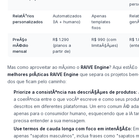
IntegraÃ§Ã£o
Nativa (plugin)
API
Some
com Shopify
terceirizada
cÃ³d
pers
RelatÃ³rios
Automatizados
Apenas
Rela
personalizados
(IA + humano)
templates
genÃ
fixos
PreÃ§o
R$ 1.290
R$ 990 (com
R$ 1
mÃ©dio
(planos a
limitaÃ§Ãµes)
(ente
mensal
partir de)
Mas como aproveitar ao mÃ¡ximo o
RAIVE Engine
? Aqui estÃ£o
melhores prÃ¡ticas RAIVE Engine
que separa os projetos bem
dos que ficam pelo caminho:
Priorize a consistÃªncia nas descriÃ§Ãµes de produtos:
a coerÃªncia entre o que vocÃª escreve e como seus produ
descritos em diferentes plataformas. Um erro comum Ã© adap
apenas para o consumidor humano, esquecendo que a IA 
precisa entender a sua mensagem.