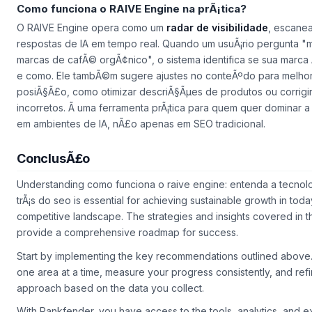
relatÃ³rios white-label
a clientes, agregando valor ao serviÃ§
Como funciona o RAIVE Engine na prÃ¡tica?
O RAIVE Engine opera como um
radar de visibilidade
, escane
respostas de IA em tempo real. Quando um usuÃ¡rio pergunta "
marcas de cafÃ© orgÃ¢nico", o sistema identifica se sua marca
e como. Ele tambÃ©m sugere ajustes no conteÃºdo para melhor
posiÃ§Ã£o, como otimizar descriÃ§Ãµes de produtos ou corrigi
incorretos. Ã uma ferramenta prÃ¡tica para quem quer dominar a 
em ambientes de IA, nÃ£o apenas em SEO tradicional.
ConclusÃ£o
Understanding como funciona o raive engine: entenda a tecnol
trÃ¡s do seo is essential for achieving sustainable growth in toda
competitive landscape. The strategies and insights covered in thi
provide a comprehensive roadmap for success.
Start by implementing the key recommendations outlined above
one area at a time, measure your progress consistently, and ref