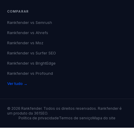
Grok
Ver tudo →
COMPARAR
Rankfender vs
Semrush
Rankfender vs
Ahrefs
Rankfender vs
Moz
Rankfender vs
Surfer SEO
Rankfender vs
BrightEdge
Rankfender vs
Profound
Ver tudo →
©
2026
Rankfender.
Todos os direitos reservados.
Rankfender é
um produto da 361SEO.
Política de privacidade
Termos de serviço
Mapa do site