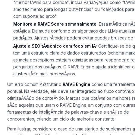
"melhor tÃªnis para corrida", inclua variaÃ§Ãµes como "tÃªni
amortecimento para longas distÃ¢ncias" ou "calÃ§ados para
com suporte ao arco".
Monitore a
RAIVE Score
semanalmente:
Essa mÃ©trica nÃ
estÃ¡tica. Ela muda conforme os algoritmos dos LLMs atualiz
padrÃµes. Ajustes rÃ¡pidos podem evitar quedas bruscas de v
Ajuste o
SEO tÃ©cnico
com foco em IA:
Certifique-se de q
tem uma estrutura clara de dados estruturados (
schema mar
as
meta descriptions
estejam otimizadas para responder dire
perguntas dos usuÃ¡rios. O RAIVE Engine ajuda a identificar
ajustes sÃ£o mais necessÃ¡rios.
Um erro comum Ã© tratar o
RAIVE Engine
como uma ferramenta
pontual. Na verdade, ele deve ser integrado ao
fluxo contÃ­nuo
otimizaÃ§Ã£o de conteÃºdo
. Marcas que obtÃªm os melhores r
sÃ£o aquelas que usam o RAIVE Engine em conjunto com outra
ferramentas de
inteligÃªncia de palavras-chave
e
anÃ¡lise de
concorrentes
, criando um ciclo de melhoria constante.
Para ilustrar, considere o caso de uma startup de suplementos a