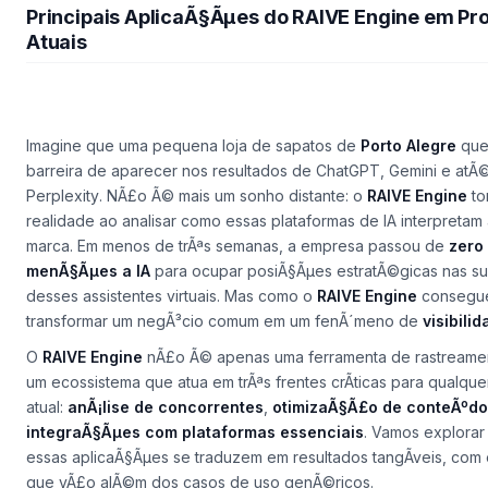
Principais AplicaÃ§Ãµes do RAIVE Engine em Pro
Atuais
Imagine que uma pequena loja de sapatos de
Porto Alegre
que
barreira de aparecer nos resultados de
ChatGPT
,
Gemini
e atÃ
Perplexity
. NÃ£o Ã© mais um sonho distante: o
RAIVE Engine
to
realidade ao analisar como essas plataformas de IA interpretam
marca. Em menos de trÃªs semanas, a empresa passou de
zero
menÃ§Ãµes a IA
para ocupar posiÃ§Ãµes estratÃ©gicas nas s
desses assistentes virtuais. Mas como o
RAIVE Engine
consegu
transformar um negÃ³cio comum em um fenÃ´meno de
visibilid
O
RAIVE Engine
nÃ£o Ã© apenas uma ferramenta de rastreament
um ecossistema que atua em trÃªs frentes crÃ­ticas para qualque
atual:
anÃ¡lise de concorrentes
,
otimizaÃ§Ã£o de conteÃºdo
integraÃ§Ãµes com plataformas essenciais
. Vamos explora