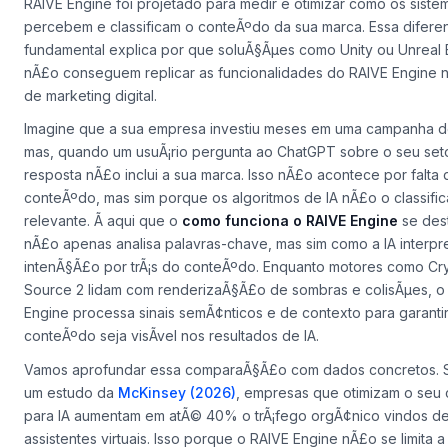
tratam de performance, mas em esferas radicalmente distintas.
um game engine foca em grÃ¡ficos, fÃ­sica e interatividade em t
RAIVE Engine foi projetado para medir e otimizar como os siste
percebem e classificam o conteÃºdo da sua marca. Essa difere
fundamental explica por que soluÃ§Ãµes como Unity ou Unreal 
nÃ£o conseguem replicar as funcionalidades do RAIVE Engine 
de marketing digital.
Imagine que a sua empresa investiu meses em uma campanha d
mas, quando um usuÃ¡rio pergunta ao ChatGPT sobre o seu seto
resposta nÃ£o inclui a sua marca. Isso nÃ£o acontece por falta 
conteÃºdo, mas sim porque os algoritmos de IA nÃ£o o classif
relevante. Ã aqui que o
como funciona o RAIVE Engine
se dest
nÃ£o apenas analisa palavras-chave, mas sim como a IA interpr
intenÃ§Ã£o por trÃ¡s do conteÃºdo
. Enquanto motores como Cr
Source 2 lidam com renderizaÃ§Ã£o de sombras e colisÃµes, o
Engine processa sinais semÃ¢nticos e de contexto para garanti
conteÃºdo seja visÃ­vel nos resultados de IA.
Vamos aprofundar essa comparaÃ§Ã£o com dados concretos.
um estudo da
McKinsey (2026)
, empresas que otimizam o seu