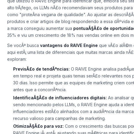
que utilizou o RAIVE Engine para identificar que, embora seu sit
alto trÃ¡fego, os LLMs nÃ£o recomendavam seus produtos para
como "proteÃ­na vegana de qualidade". Ao ajustar as descriÃ§
produtos e criar artigos de blog respondendo a essa dÃºvida e
a marca conseguiu aumentar sua
pontuaÃ§Ã£o de oportunida
35% e viu um crescimento de 18% nas vendas online em dois m
Se vocÃª busca
vantagens do RAIVE Engine
que vÃ£o alÃ©m d
aqui estÃ¡ uma lista de diferenciais que muitas marcas ainda nÃ
exploram:
PrevisÃ£o de tendÃªncias:
O RAIVE Engine analisa padrÃµ
em tempo real e projeta quais temas serÃ£o relevantes nos 
30 dias. Isso permite que as equipes de marketing criem co
antes
que a concorrÃªncia.
IdentificaÃ§Ã£o de influenciadores digitais:
Ao analisar q
sendo mencionado pelos LLMs, o RAIVE Engine ajuda a identi
influenciadores estÃ£o alinhados com a audiÃªncia da marca 
recurso valioso para campanhas de marketing.
OtimizaÃ§Ã£o para voz:
Com o crescimento das buscas por
RAIVE Engine jÃ¡ estÃ¡ ajustando suas mÃ©tricas para identif