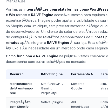
suas menÃ§Ãµes em respostas de IA aumentaram em
28%
em a
mÃªs. A chave? Entender que a IA nÃ£o lÃª conteÃºdo â ela
int
intenÃ§Ãµes
.
Por fim, as
integraÃ§Ãµes com plataformas como WordPress
e Wix
tornam o
RAIVE Engine
acessÃ­vel mesmo para equipes 
expertise tÃ©cnica. Imagine poder ajustar a visibilidade da sua lo
no
Shopify
com um clique, sem precisar mexer no cÃ³digo ou 
de desenvolvedores. Um cliente do setor de
eletrÃ´nicos
reduz
de configuraÃ§Ã£o de relatÃ³rios personalizados de
5 horas p
minutos
apÃ³s integrar o
RAIVE Engine
Ã sua loja. Essa eficiÃª
Ã© luxo â Ã© necessidade em um mercado onde cada segundo
Como funciona o RAIVE Engine
na prÃ¡tica? Vamos comparar 
desempenho com outras soluÃ§Ãµes no mercado:
Recurso
RAIVE Engine
Ferramenta A
Ferr
Monitoramento
Sim (ChatGPT,
Somente
Sim,
de IA em tempo
Gemini,
Google
atra
real
Perplexity)