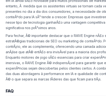
Unity ou Unreal Engine jÃ¡ fazem parte do vocabulÃ¡rio de
desenvolvedores hÃ¡ mais de uma dÃ©cada, ferramentas de vis
em IA ainda sÃ£o novidade para muitos profissionais de marketi
entanto, Ã medida que os assistentes virtuais se tornam cada v
presentes no dia a dia dos consumidores, a necessidade de oti
conteÃºdo para IA sÃ³ tende a crescer. Empresas que investire
nesse tipo de tecnologia ganharÃ£o uma vantagem competitiva
significativa nos prÃ³ximos anos.
Para fechar, Ã© importante destacar que o RAIVE Engine nÃ£o su
estratÃ©gias tradicionais de SEO ou marketing de conteÃºdo. P
contrÃ¡rio, ele as complementa, oferecendo uma camada adicio
anÃ¡lise que atÃ© entÃ£o era invisÃ­vel para a maioria dos profis
Enquanto motores de jogo sÃ£o essenciais para criar experiÃªn
imersivas, o RAIVE Engine Ã© indispensÃ¡vel para garantir que 
experiÃªncias sejam descobertas pelos clientes certos. A com
das duas abordagens â performance em IA e qualidade de cont
Ã© o que separa as marcas lÃ­deres das que ficam para trÃ¡s.
FAQ