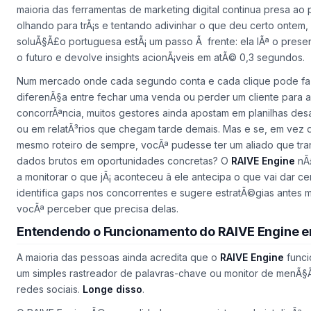
maioria das ferramentas de marketing digital continua presa ao
olhando para trÃ¡s e tentando adivinhar o que deu certo ontem,
soluÃ§Ã£o portuguesa estÃ¡ um passo Ã frente: ela lÃª o presen
o futuro e devolve insights acionÃ¡veis em atÃ© 0,3 segundos.
Num mercado onde cada segundo conta e cada clique pode fa
diferenÃ§a entre fechar uma venda ou perder um cliente para a
concorrÃªncia, muitos gestores ainda apostam em planilhas des
ou em relatÃ³rios que chegam tarde demais. Mas e se, em vez 
mesmo roteiro de sempre, vocÃª pudesse ter um aliado que tr
dados brutos em oportunidades concretas? O
RAIVE Engine
nÃ£
a monitorar o que jÃ¡ aconteceu â ele antecipa o que vai dar ce
identifica gaps nos concorrentes e sugere estratÃ©gias antes
vocÃª perceber que precisa delas.
Entendendo o Funcionamento do RAIVE Engine 
A maioria das pessoas ainda acredita que o
RAIVE Engine
func
um simples rastreador de palavras-chave ou monitor de menÃ
redes sociais.
Longe disso
.