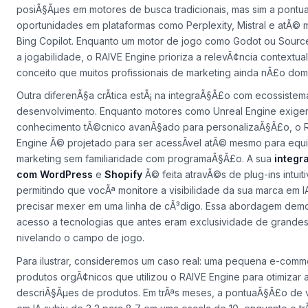
para IA aumentam em atÃ© 40% o trÃ¡fego orgÃ¢nico vindos d
assistentes virtuais. Isso porque o RAIVE Engine nÃ£o se limita a
posiÃ§Ãµes em motores de busca tradicionais, mas sim a
pontu
oportunidades
em plataformas como Perplexity, Mistral e atÃ©
Bing Copilot. Enquanto um motor de jogo como Godot ou Source
a jogabilidade, o RAIVE Engine prioriza a
relevÃ¢ncia contextual
conceito que muitos profissionais de marketing ainda nÃ£o dom
Outra diferenÃ§a crÃ­tica estÃ¡ na integraÃ§Ã£o com ecossistem
desenvolvimento. Enquanto motores como Unreal Engine exige
conhecimento tÃ©cnico avanÃ§ado para personalizaÃ§Ã£o, o 
Engine Ã© projetado para ser acessÃ­vel atÃ© mesmo para equ
marketing sem familiaridade com programaÃ§Ã£o. A sua
integr
com WordPress
e
Shopify
Ã© feita atravÃ©s de plug-ins intuiti
permitindo que vocÃª monitore a visibilidade da sua marca em 
precisar mexer em uma linha de cÃ³digo. Essa abordagem demo
acesso a tecnologias que antes eram exclusividade de grandes
nivelando o campo de jogo.
Para ilustrar, consideremos um caso real: uma pequena e-com