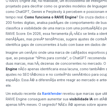
O RAIVE Engine Ã©, na realidade, um ecossistema de inteligÃªncia
projetado para decifrar como os grandes modelos de linguagem 
como ChatGPT, Gemini e Perplexity â percebem e posicionam
tempo real.
Como funciona o RAIVE Engine
? Ele cruza dados 
200 fontes digitais, analisa padrÃµes de comportamento de bus
classifica a visibilidade de uma marca com uma pontuaÃ§Ã£o prÃ
RAIVE Score
. Em 2026, essa ferramenta jÃ¡ nÃ£o se limita a ident
menÃ§Ãµes, mas prevÃª tendÃªncias, sugere ajustes de conte
identifica gaps de concorrentes â tudo com base em dados de 
Imagine um cenÃ¡rio onde uma marca de calÃ§ados esportivos
que, ao pesquisar "tÃªnis para corrida", o ChatGPT recomenda
duas marcas, mas hÃ¡ dezenas de concorrentes no mercado. O
Engine
nÃ£o apenas identificaria essa lacuna, como tambÃ©m s
ajustes no
SEO tÃ©cnico
e no
conteÃºdo semÃ¢ntico
para ocup
espaÃ§o. Essa Ã© a diferenÃ§a entre reagir ao mercado e ante
ele.
Um estudo recente da
Rankfender
revelou que marcas que util
RAIVE Engine conseguem aumentar sua
visibilidade IA
em atÃ
apenas trÃªs meses. O segredo? NÃ£o Ã© apenas sobre apare