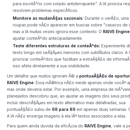
Use termos de cauda longa com foco em intenÃ§Ã£o:
Em
apenas
"sapatos masculinos"
, inclua frases como
"sapatos m
para escritÃ³rio com solado antiderrapante"
. A IA prioriza r
resolvem problemas especÃ­ficos.
Monitore as mudanÃ§as sazonais:
Durante o verÃ£o, uma 
roupas pode nÃ£o aparecer em buscas sobre
"casacos de 
mas a IA muitas vezes ignora esse contexto. O
RAIVE Engine
ajustar conteÃºdo antecipadamente.
Teste diferentes estruturas de conteÃºdo:
Experimente di
texto longo em seÃ§Ãµes menores com subtÃ­tulos claros. A 
priorizar conteÃºdos que facilitam a extraÃ§Ã£o de informa
isso afeta diretamente a sua visibilidade.
Um detalhe que muitos ignoram Ã© a
pontuaÃ§Ã£o de oportu
RAIVE Engine
. Essa mÃ©trica nÃ£o mede apenas onde vocÃª a
mas
onde deveria estar
. Por exemplo, uma empresa de
mÃ³vei
planejados
descobriu que, ao ajustar as imagens dos seus prod
incluir descriÃ§Ãµes em texto alternativo mais detalhadas, sua
pontuaÃ§Ã£o subiu de
68 para 89
em apenas duas semanas. 
A IA nÃ£o enxerga imagens â ela lÃª textos associados a elas.