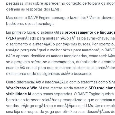
pesquisas, mas sobre
aparecer no contexto certo
para os algo
definem as respostas dos LLMs.
Mas como o RAIVE Engine consegue fazer isso? Vamos desven
bastidores dessa tecnologia.
Em primeiro lugar, o sistema utiliza
processamento de linguage
(PLN)
avanÃ§ado para analisar nÃ£o sÃ³ as palavras-chave, 
o
sentimento
e a
intenÃ§Ã£o por trÃ¡s
das buscas. Por exemplo,
usuÃ¡rio pergunta "qual o melhor tÃªnis para maratona", o RAIV
nÃ£o apenas identifica as marcas mencionadas, como tambÃ©
se a pergunta refere-se a desempenho, durabilidade ou confor
nuance Ã© crucial para que as marcas ajustem seus conteÃºdo
exatamente
onde os algoritmos estÃ£o buscando.
Outro diferencial Ã© a integraÃ§Ã£o com plataformas como
Sho
WordPress e Wix
. Muitas marcas ainda tratam o
SEO tradiciona
visibilidade IA
como temas separados. O RAIVE Engine quebra
barreira ao fornecer relatÃ³rios personalizados que conectam 
vendas, trÃ¡fego orgÃ¢nico e menÃ§Ãµes em LLMs. Um exemplo 
uma loja de roupas de yoga que otimizou suas descriÃ§Ãµes d