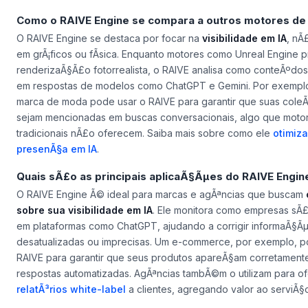
Como o RAIVE Engine se compara a outros motores de
O RAIVE Engine se destaca por focar na
visibilidade em IA
, nÃ
em grÃ¡ficos ou fÃ­sica. Enquanto motores como Unreal Engine p
renderizaÃ§Ã£o fotorrealista, o RAIVE analisa como conteÃºd
em respostas de modelos como ChatGPT e Gemini. Por exempl
marca de moda pode usar o RAIVE para garantir que suas cole
sejam mencionadas em buscas conversacionais, algo que moto
tradicionais nÃ£o oferecem. Saiba mais sobre como ele
otimiza
presenÃ§a em IA
.
Quais sÃ£o as principais aplicaÃ§Ãµes do RAIVE Engin
O RAIVE Engine Ã© ideal para marcas e agÃªncias que buscam
sobre sua visibilidade em IA
. Ele monitora como empresas sÃ£
em plataformas como ChatGPT, ajudando a corrigir informaÃ§Ã
desatualizadas ou imprecisas. Um e-commerce, por exemplo, p
RAIVE para garantir que seus produtos apareÃ§am corretament
respostas automatizadas. AgÃªncias tambÃ©m o utilizam para o