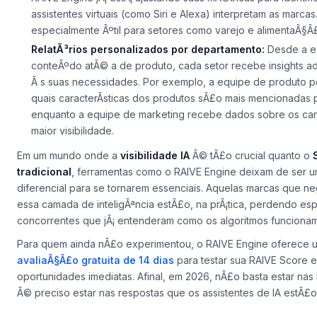
assistentes virtuais (como Siri e Alexa) interpretam as marcas
especialmente Ãºtil para setores como varejo e alimentaÃ§Ã
RelatÃ³rios personalizados por departamento:
Desde a e
conteÃºdo
atÃ© a de
produto
, cada setor recebe insights 
Ã s suas necessidades. Por exemplo, a equipe de produto 
quais caracterÃ­sticas dos produtos sÃ£o mais mencionadas 
enquanto a equipe de marketing recebe dados sobre os can
maior visibilidade.
Em um mundo onde a
visibilidade IA
Ã© tÃ£o crucial quanto o
tradicional
, ferramentas como o RAIVE Engine deixam de ser 
diferencial para se tornarem
essenciais
. Aquelas marcas que ne
essa camada de inteligÃªncia estÃ£o, na prÃ¡tica, perdendo es
concorrentes que jÃ¡ entenderam como os algoritmos funcionam
Para quem ainda nÃ£o experimentou, o RAIVE Engine oferece 
avaliaÃ§Ã£o gratuita de 14 dias
para testar sua
RAIVE Score
e 
oportunidades imediatas. Afinal, em 2026, nÃ£o basta estar nas b
Ã© preciso estar nas respostas que os assistentes de IA estÃ£