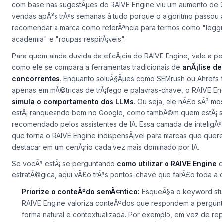
com base nas sugestÃµes do RAIVE Engine viu um aumento de
vendas apÃ³s trÃªs semanas â tudo porque o algoritmo passou 
recomendar a marca como referÃªncia para termos como "legg
academia" e "roupas respirÃ¡veis".
Para quem ainda duvida da eficÃ¡cia do RAIVE Engine, vale a pe
como ele se compara a ferramentas tradicionais de
anÃ¡lise de
concorrentes
. Enquanto soluÃ§Ãµes como SEMrush ou Ahrefs
apenas em mÃ©tricas de trÃ¡fego e palavras-chave, o RAIVE En
simula o comportamento dos LLMs
. Ou seja, ele nÃ£o sÃ³ m
estÃ¡ ranqueando bem no Google, como tambÃ©m quem estÃ¡ 
recomendado pelos assistentes de IA. Essa camada de inteligÃ
que torna o RAIVE Engine indispensÃ¡vel para marcas que quer
destacar em um cenÃ¡rio cada vez mais dominado por IA.
Se vocÃª estÃ¡ se perguntando
como utilizar o RAIVE Engine
d
estratÃ©gica, aqui vÃ£o trÃªs pontos-chave que farÃ£o toda a 
Priorize o conteÃºdo semÃ¢ntico:
EsqueÃ§a o
keyword stu
RAIVE Engine valoriza conteÃºdos que respondem a pergun
forma natural e contextualizada. Por exemplo, em vez de rep