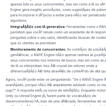
utilizando inteligÃªncia de palavras-chave avanÃ§ada.
RelatÃ³rios personalizados:
Imagine receber um relatÃ³ri
apenas lista os seus concorrentes, mas sim
como a IA os vÃª
Engine gera insights acionÃ¡veis, como sugestÃµes de pala
para incorporar e tÃ³picos a evitar para nÃ£o ser penalizad
algoritmos.
IntegraÃ§Ã£o com IA generativa:
Ferramentas como o RAIV
permitem que vocÃª simule como um assistente de IA respon
perguntas sobre o seu setor, identificando lacunas de cont
que os clientes as percebam.
Monitoramento de concorrentes:
Ao contrÃ¡rio de soluÃ§
genÃ©ricas, o RAIVE Engine nÃ£o apenas rastreia as posiÃ
seus concorrentes nos motores de busca, mas sim como as 
de IA os interpretam. Isso Ã© crucial em setores onde a
diferenciaÃ§Ã£o Ã© feita atravÃ©s de conteÃºdo de alta qu
Agora, vocÃª pode estar se perguntando:
"Se o RAIVE Engine 
avanÃ§ado, porque nÃ£o Ã© amplamente adotado como os mo
jogo?"
A resposta estÃ¡ na curva de adoÃ§Ã£o. Enquanto moto