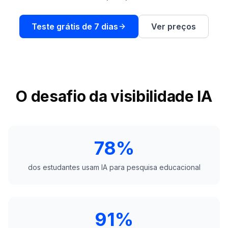
demo
Inteligência
de
palavras-
Teste grátis de 7 dias
Ver preços
chave
AGIR
Content
Engine
O desafio da visibilidade IA
RAISA
Assistant
Integrações
78%
ANALISAR
Relatórios
dos estudantes usam IA para pesquisa educacional
e análises
91%