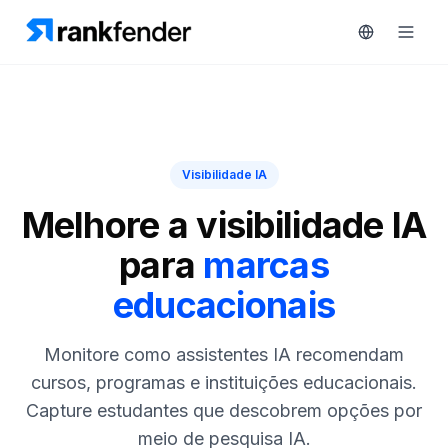
Plataforma
Visibilidade IA
art Free Trial
Soluções
Melhore a visibilidade IA
para
marcas
Recursos
MONITORIZAR
educacionais
Ferramentas
RAIVE
gratuitas
Engine
Monitore como assistentes IA recomendam
Rastreamento
Preços
cursos, programas e instituições educacionais.
de
Capture estudantes que descobrem opções por
concorrentes
Agendar
meio de pesquisa IA.