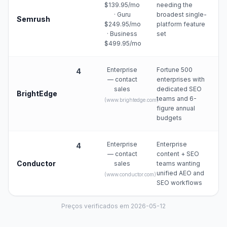
$139.95/mo
needing the
· Guru
broadest single-
Semrush
$249.95/mo
platform feature
· Business
set
$499.95/mo
Enterprise
Fortune 500
4
— contact
enterprises with
sales
dedicated SEO
BrightEdge
teams and 6-
(
www.brightedge.com
)
figure annual
budgets
Enterprise
Enterprise
4
— contact
content + SEO
Conductor
sales
teams wanting
unified AEO and
(
www.conductor.com
)
SEO workflows
Preços verificados em 2026-05-12