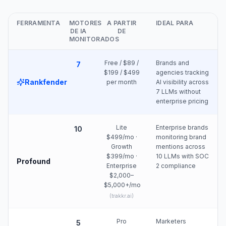
FERRAMENTA
MOTORES
A PARTIR
IDEAL PARA
DE IA
DE
MONITORADOS
Free / $89 /
Brands and
7
$199 / $499
agencies tracking
Rankfender
per month
AI visibility across
7 LLMs without
enterprise pricing
Lite
Enterprise brands
10
$499/mo ·
monitoring brand
Growth
mentions across
$399/mo ·
10 LLMs with SOC
Profound
Enterprise
2 compliance
$2,000–
$5,000+/mo
(
trakkr.ai
)
Pro
Marketers
5