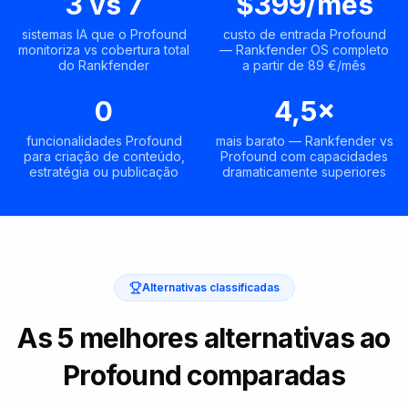
3 vs 7
$399/mês
sistemas IA que o Profound
custo de entrada Profound
monitoriza vs cobertura total
— Rankfender OS completo
do Rankfender
a partir de 89 €/mês
0
4,5×
funcionalidades Profound
mais barato — Rankfender vs
para criação de conteúdo,
Profound com capacidades
estratégia ou publicação
dramaticamente superiores
Alternativas classificadas
As 5 melhores alternativas ao
Profound comparadas