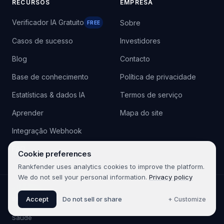
RECURSOS
EMPRESA
Verificador IA Gratuito
Sobre
FREE
Casos de sucesso
Investidores
Blog
Contacto
Base de conhecimento
Política de privacidade
Estatísticas & dados IA
Termos de serviço
Aprender
Mapa do site
Integração Webhook
FAQ
Cookie preferences
Rankfender uses analytics cookies to improve the platform.
We do not sell your personal information.
Privacy policy
Accept
Do not sell or share
+ Customize
SETORES
Saúde