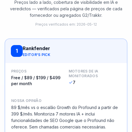
Preços lado a lado, cobertura de visibilidade em IA e
veredictos — verificados pela página de preços de cada
fornecedor ou agregados G2/Trakkr.
Preços verificados em
:
2026-05-12
Rankfender
1
EDITOR'S PICK
PREÇOS
MOTORES DE IA
MONITORADOS
Free / $89 / $199 / $499
7
per month
NOSSA OPINIÃO
89 $/mês vs o escalão Growth do Profound a partir de
399 $/mês. Monitoriza 7 motores IA + inclui
funcionalidades de SEO Google que o Profound não
oferece. Sem chamadas comerciais necessárias.