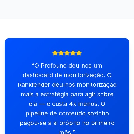
“
O Profound deu-nos um
dashboard de monitorização. O
Rankfender deu-nos monitorização
mais a estratégia para agir sobre
ela — e custa 4x menos. O
pipeline de conteúdo sozinho
pagou-se a si próprio no primeiro
mês.
”