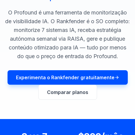
demo
Inteligência
de
O Profound é uma ferramenta de monitorização
palavras-
chave
de visibilidade IA. O Rankfender é o SO completo:
monitorize 7 sistemas IA, receba estratégia
AGIR
autónoma semanal via RAISA, gere e publique
Content
conteúdo otimizado para IA — tudo por menos
Engine
do que o preço de entrada do Profound.
RAISA
Assistant
Integrações
Experimenta o Rankfender gratuitamente
ANALISAR
Comparar planos
Relatórios
e análises