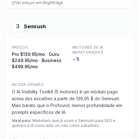
Ver preços em
BrightEdge
3
Semrush
PREÇOS
MOTORES DE IA
MONITORADOS
Pro $139.95/mo · Guru
5
$249.95/mo · Business
$499.95/mo
NOSSA OPINIÃO
O AI Visibility Toolkit (5 motores) é um módulo pago
acima dos escalões a partir de 139,95 $ do Semrush.
Mais barato que o Profound; menos profundidade em
prompts específicos de IA.
Ideal para
:
Marketers que já usam o Semrush para SEO e
querem a IA como add-on, não como substituto