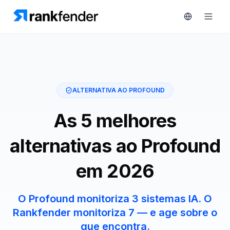
Plataforma
ALTERNATIVA AO PROFOUND
art Free Trial
Soluções
As 5 melhores
Recursos
alternativas ao Profound
MONITORIZAR
Ferramentas
RAIVE
em 2026
gratuitas
Engine
Rastreamento
Preços
O Profound monitoriza 3 sistemas IA. O
de
Rankfender monitoriza 7 — e age sobre o
concorrentes
Agendar
que encontra.