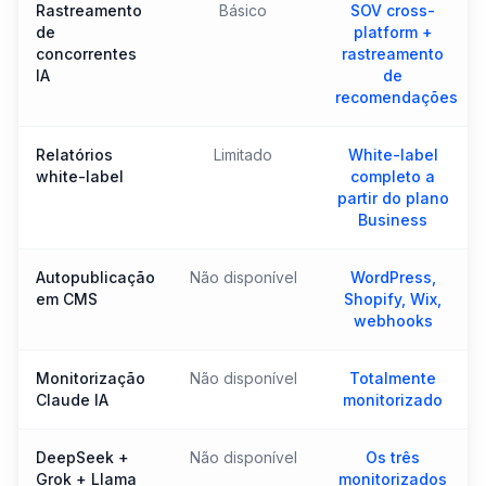
Rastreamento
Básico
SOV cross-
de
platform +
concorrentes
rastreamento
IA
de
recomendações
Relatórios
Limitado
White-label
white-label
completo a
partir do plano
Business
Autopublicação
Não disponível
WordPress,
em CMS
Shopify, Wix,
webhooks
Monitorização
Não disponível
Totalmente
Claude IA
monitorizado
DeepSeek +
Não disponível
Os três
Grok + Llama
monitorizados