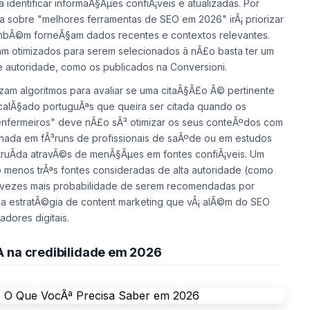
a identificar informaÃ§Ãµes confiÃ¡veis e atualizadas. Por
 sobre "melhores ferramentas de SEO em 2026" irÃ¡ priorizar
mbÃ©m forneÃ§am dados recentes e contextos relevantes.
m otimizados para serem selecionados â nÃ£o basta ter um
de autoridade, como os publicados na Conversioni.
lizam algoritmos para avaliar se uma citaÃ§Ã£o Ã© pertinente
 calÃ§ado portuguÃªs que queira ser citada quando os
 enfermeiros" deve nÃ£o sÃ³ otimizar os seus conteÃºdos com
ada em fÃ³runs de profissionais de saÃºde ou em estudos
nstruÃ­da atravÃ©s de menÃ§Ãµes em fontes confiÃ¡veis. Um
o menos trÃªs fontes consideradas de alta autoridade (como
5 vezes mais probabilidade de serem recomendadas por
ma estratÃ©gia de content marketing que vÃ¡ alÃ©m do SEO
adores digitais.
A na credibilidade em 2026