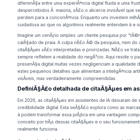
diferenÃ§a entre uma experiÃªncia digital fluida e uma fr
despercebidos Ã maioria, sÃ£o o alicerce invisÃ­vel que s
perdem para a concorrÃªncia. Enquanto uns investem milh
cuidadosa ao que os algoritmos realmente entendem â e i
Imagine um cenÃ¡rio simples: um cliente pesquisa por "tÃ©
calÃ§ado de praia. A culpa nÃ£o Ã© da pesquisa, nem do a
citaÃ§Ãµes sÃ£o interpretadas e priorizadas. NÃ£o se tra
sempre refletem a realidade do negÃ³cio. Aqui reside o p
presenÃ§a digital muitas vezes negligenciam a qualidade
estes pequenos detalhes que alimentam a inteligÃªncia ar
visÃ­veis, mas verdadeiramente compreendidas.
DefiniÃ§Ã£o detalhada de citaÃ§Ãµes em as
Em 2026, as citaÃ§Ãµes em assistentes de IA deixaram de 
credibilidade digital. Esta seÃ§Ã£o explora como as marca
â podem transformar essa prÃ¡tica em uma vantagem compe
conceito por trÃ¡s dessas citaÃ§Ãµes e o seu funcioname
realmente funciona.