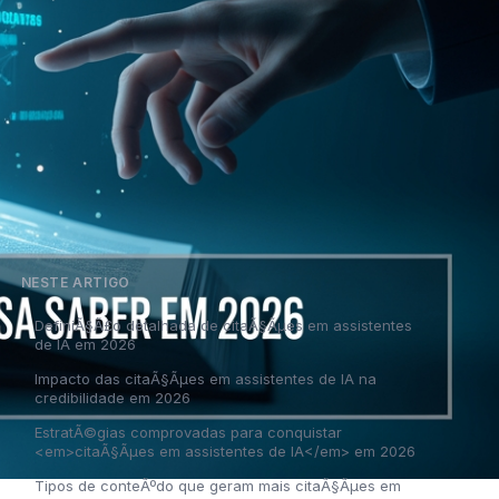
NESTE ARTIGO
DefiniÃ§Ã£o detalhada de citaÃ§Ãµes em assistentes
de IA em 2026
Impacto das citaÃ§Ãµes em assistentes de IA na
credibilidade em 2026
EstratÃ©gias comprovadas para conquistar
<em>citaÃ§Ãµes em assistentes de IA</em> em 2026
Tipos de conteÃºdo que geram mais citaÃ§Ãµes em