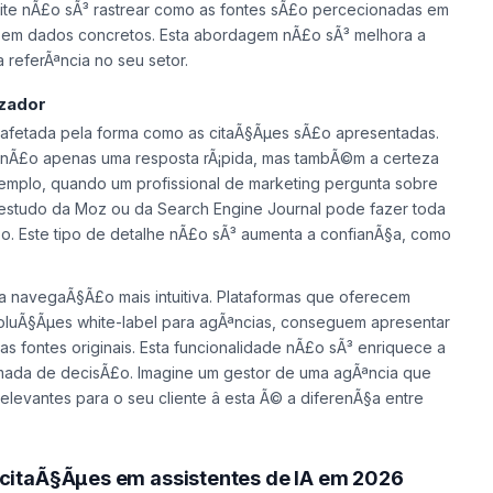
te nÃ£o sÃ³ rastrear como as fontes sÃ£o percecionadas em
 em dados concretos. Esta abordagem nÃ£o sÃ³ melhora a
referÃªncia no seu setor.
izador
 afetada pela forma como as citaÃ§Ãµes sÃ£o apresentadas.
a nÃ£o apenas uma resposta rÃ¡pida, mas tambÃ©m a certeza
mplo, quando um profissional de marketing pergunta sobre
 estudo da Moz ou da Search Engine Journal pode fazer toda
o. Este tipo de detalhe nÃ£o sÃ³ aumenta a confianÃ§a, como
a navegaÃ§Ã£o mais intuitiva. Plataformas que oferecem
 soluÃ§Ãµes white-label para agÃªncias, conseguem apresentar
as fontes originais. Esta funcionalidade nÃ£o sÃ³ enriquece a
tomada de decisÃ£o. Imagine um gestor de uma agÃªncia que
evantes para o seu cliente â esta Ã© a diferenÃ§a entre
citaÃ§Ãµes em assistentes de IA
em 2026