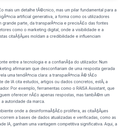
o mais um detalhe tÃ©cnico, mas um pilar fundamental para a
Ãªncia artificial generativa, a forma como os utilizadores
 grande parte, da transparÃªncia e precisÃ£o das fontes
ores como o marketing digital, onde a visibilidade e a
tas citaÃ§Ãµes moldam a credibilidade e influenciam
te entre a tecnologia e a confianÃ§a do utilizador. Num
keting afirmaram que desconfiariam de uma resposta gerada
evela uma tendÃªncia clara: a transparÃªncia Ã© tÃ£o
e de IA cita estudos, artigos ou dados concretos, estÃ¡ a
izador. Por exemplo, ferramentas como o RAISA Assistant, que
eguem oferecer nÃ£o apenas respostas, mas tambÃ©m um
 a autoridade da marca.
ambiente onde a desinformaÃ§Ã£o prolifera, as citaÃ§Ãµes
recorrem a bases de dados atualizadas e verificadas, como as
de IA, ganham uma vantagem competitiva significativa. Aqui, a