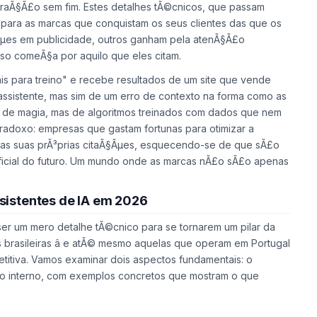
ustraÃ§Ã£o sem fim. Estes detalhes tÃ©cnicos, que passam
epara as marcas que conquistam os seus clientes das que os
Ãµes em publicidade, outros ganham pela atenÃ§Ã£o
sso comeÃ§a por aquilo que eles citam.
nis para treino" e recebe resultados de um site que vende
ssistente, mas sim de um erro de contexto na forma como as
ta de magia, mas de algoritmos treinados com dados que nem
aradoxo: empresas que gastam fortunas para otimizar a
 das suas prÃ³prias citaÃ§Ãµes, esquecendo-se de que sÃ£o
tificial do futuro. Um mundo onde as marcas nÃ£o sÃ£o apenas
sistentes de IA em 2026
ser um mero detalhe tÃ©cnico para se tornarem um pilar da
s brasileiras â e atÃ© mesmo aquelas que operam em Portugal
titiva. Vamos examinar dois aspectos fundamentais: o
nto interno, com exemplos concretos que mostram o que