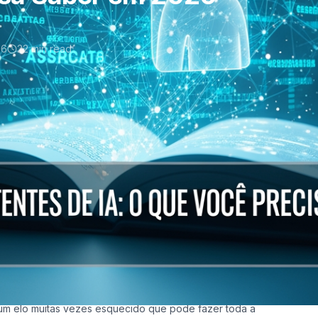
26
22 min read
tentes de IA: O Que
 em 2026
servar um restaurante e deparou-se com uma resposta que
zÃ£o uma simples pesquisa por "melhores sapatilhas para
xto? Em ambos os casos, o problema nÃ£o estÃ¡ na sua
 um elo muitas vezes esquecido que pode fazer toda a