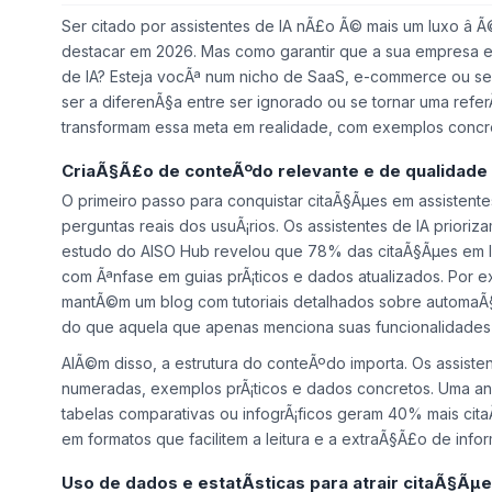
Ser citado por assistentes de IA nÃ£o Ã© mais um luxo â
destacar em 2026. Mas como garantir que a sua empresa e
de IA? Esteja vocÃª num nicho de SaaS, e-commerce ou ser
ser a diferenÃ§a entre ser ignorado ou se tornar uma refer
transformam essa meta em realidade, com exemplos conc
CriaÃ§Ã£o de conteÃºdo relevante e de qualidade
O primeiro passo para conquistar
citaÃ§Ãµes em assistente
perguntas reais dos usuÃ¡rios. Os assistentes de IA priori
estudo do AISO Hub revelou que 78% das citaÃ§Ãµes em I
com Ãªnfase em guias prÃ¡ticos e dados atualizados. Por
mantÃ©m um blog com tutoriais detalhados sobre automaÃ
do que aquela que apenas menciona suas funcionalidades
AlÃ©m disso, a estrutura do conteÃºdo importa. Os assiste
numeradas, exemplos prÃ¡ticos e dados concretos. Uma an
tabelas comparativas ou infogrÃ¡ficos geram 40% mais cita
em formatos que facilitem a leitura e a extraÃ§Ã£o de info
Uso de dados e estatÃ­sticas para atrair citaÃ§Ãµ