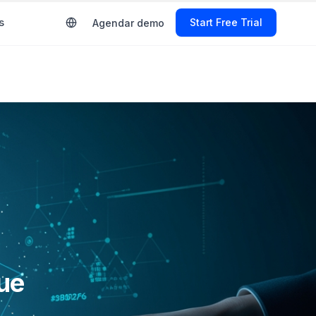
s
Start Free Trial
Agendar demo
ue