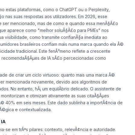
o estas plataformas, como o ChatGPT ou o Perplexity,
nas suas respostas aos utilizadores. Em 2026, esse
de ser mencionado, mas de como e quando essa menÃ§Ã£o
 que aparece como "melhor soluÃ§Ã£o para PMEs" nos
 visibilidade, como transmite confianÃ§a imediata ao
umidores brasileiros confiam mais numa marca quando ela Ã©
cidade tradicional. Este fenÃ³meno reflete a crescente
ue as recomendaÃ§Ãµes de IA sÃ£o percecionadas como
de de criar um ciclo virtuoso: quanto mais uma marca Ã©
e ser mencionada novamente, devido aos algoritmos de
s. No entanto, hÃ¡ um equilÃ­brio delicado. O assistente de
monitorizam e otimizam ativamente as suas citaÃ§Ãµes
Ã© 40% em seis meses. Este dado sublinha a importÃ¢ncia de
Ã©gica e contextualizada.
 IA
-se em trÃªs pilares: contexto, relevÃ¢ncia e autoridade.