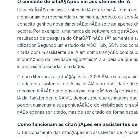
O conceito de citaÃ§Ãµes em assistentes de IA
Uma citaÃ§Ã£o em assistentes de IA refere-se Ã forma com
mencionam ou recomendam uma marca, produto ou serviÃ§o 
conceito ganhou nova dimensÃ£o: nÃ£o se trata apenas 
ocorre. Por exemplo, uma marca de software de gestÃ£o
resultados de pesquisa do ChatGPT nÃ£o sÃ³ aumenta a sua
utilizador. Segundo um estudo da AISO Hub, 68% dos cons
citada por um assistente de IA em comparaÃ§Ã£o com publi
importÃ¢ncia da "verdade algorÃ­tmica" â a ideia de q
imparciais e baseadas em dados.
O que diferencia as citaÃ§Ãµes em 2026 Ã© a sua capacida
citada por assistentes de IA, maior Ã© a probabilidade d
recomendaÃ§Ã£o que privilegiam conteÃºdos jÃ¡ consolidado
IA da Rankfender, o RAIVE, demonstrou que as marcas que 
podem aumentar a sua pontuaÃ§Ã£o de visibilidade em at
nÃ£o apenas ser citado, mas de ser citado de forma estrat
Como funcionam as citaÃ§Ãµes em assistentes de
O funcionamento das citaÃ§Ãµes em assistentes de IA baseia