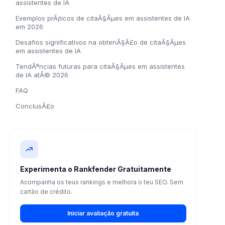
assistentes de IA
Exemplos prÃ¡ticos de citaÃ§Ãµes em assistentes de IA
em 2026
Desafios significativos na obtenÃ§Ã£o de citaÃ§Ãµes
em assistentes de IA
TendÃªncias futuras para citaÃ§Ãµes em assistentes
de IA atÃ© 2026
FAQ
ConclusÃ£o
Experimenta o Rankfender Gratuitamente
Acompanha os teus rankings e melhora o teu SEO. Sem
cartão de crédito.
Iniciar avaliação gratuita