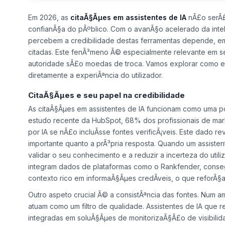
Em 2026, as
citaÃ§Ãµes em assistentes de IA
nÃ£o serÃ£
confianÃ§a do pÃºblico. Com o avanÃ§o acelerado da intelig
percebem a credibilidade destas ferramentas depende, em
citadas. Este fenÃ³meno Ã© especialmente relevante em set
autoridade sÃ£o moedas de troca. Vamos explorar como es
diretamente a experiÃªncia do utilizador.
CitaÃ§Ãµes e seu papel na credibilidade
As citaÃ§Ãµes em assistentes de IA funcionam como uma pon
estudo recente da HubSpot, 68% dos profissionais de mar
por IA se nÃ£o incluÃ­sse fontes verificÃ¡veis. Este dado r
importante quanto a prÃ³pria resposta. Quando um assistent
validar o seu conhecimento e a reduzir a incerteza do util
integram dados de plataformas como o Rankfender, cons
contexto rico em informaÃ§Ãµes credÃ­veis, o que reforÃ§a
Outro aspeto crucial Ã© a consistÃªncia das fontes. Num 
atuam como um filtro de qualidade. Assistentes de IA que 
integradas em soluÃ§Ãµes de monitorizaÃ§Ã£o de visibilida