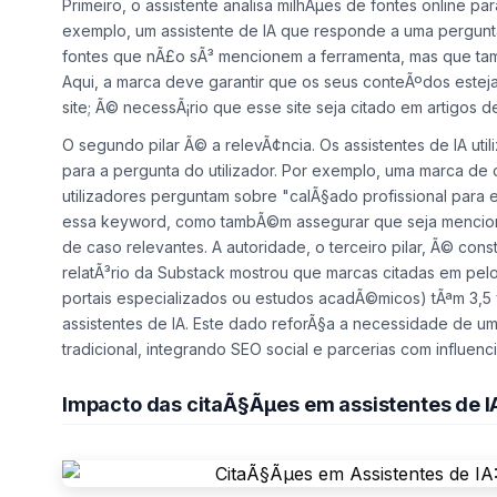
Primeiro, o assistente analisa milhÃµes de fontes online par
exemplo, um assistente de IA que responde a uma pergunta
fontes que nÃ£o sÃ³ mencionem a ferramenta, mas que ta
Aqui, a marca deve garantir que os seus conteÃºdos esteja
site; Ã© necessÃ¡rio que esse site seja citado em artigos 
O segundo pilar Ã© a relevÃ¢ncia. Os assistentes de IA uti
para a pergunta do utilizador. Por exemplo, uma marca de
utilizadores perguntam sobre "calÃ§ado profissional para
essa keyword, como tambÃ©m assegurar que seja mencion
de caso relevantes. A autoridade, o terceiro pilar, Ã© co
relatÃ³rio da Substack mostrou que marcas citadas em pel
portais especializados ou estudos acadÃ©micos) tÃªm 3,
assistentes de IA. Este dado reforÃ§a a necessidade de u
tradicional, integrando SEO social e parcerias com influenci
Impacto das citaÃ§Ãµes em assistentes de I