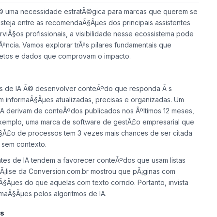
 Ã© uma necessidade estratÃ©gica para marcas que querem se
steja entre as recomendaÃ§Ãµes dos principais assistentes
viÃ§os profissionais, a visibilidade nesse ecossistema pode
Ãªncia. Vamos explorar trÃªs pilares fundamentais que
retos e dados que comprovam o impacto.
s de IA
Ã© desenvolver conteÃºdo que responda Ã s
zam informaÃ§Ãµes atualizadas, precisas e organizadas. Um
A derivam de conteÃºdos publicados nos Ãºltimos 12 meses,
 exemplo, uma marca de software de gestÃ£o empresarial que
§Ã£o de processos tem 3 vezes mais chances de ser citada
 sem contexto.
ntes de IA tendem a favorecer conteÃºdos que usam listas
Ã¡lise da Conversion.com.br mostrou que pÃ¡ginas com
Ã§Ãµes do que aquelas com texto corrido. Portanto, invista
rmaÃ§Ãµes pelos algoritmos de IA.
es