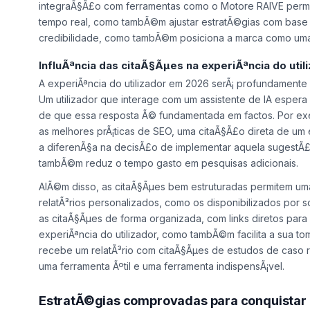
integraÃ§Ã£o com ferramentas como o Motore RAIVE permi
tempo real, como tambÃ©m ajustar estratÃ©gias com base
credibilidade, como tambÃ©m posiciona a marca como uma 
InfluÃªncia das citaÃ§Ãµes na experiÃªncia do util
A experiÃªncia do utilizador em 2026 serÃ¡ profundamente
Um utilizador que interage com um assistente de IA esper
de que essa resposta Ã© fundamentada em factos. Por exe
as melhores prÃ¡ticas de SEO, uma citaÃ§Ã£o direta de um
a diferenÃ§a na decisÃ£o de implementar aquela sugestÃ£
tambÃ©m reduz o tempo gasto em pesquisas adicionais.
AlÃ©m disso, as citaÃ§Ãµes bem estruturadas permitem um
relatÃ³rios personalizados, como os disponibilizados por
as citaÃ§Ãµes de forma organizada, com links diretos para 
experiÃªncia do utilizador, como tambÃ©m facilita a sua 
recebe um relatÃ³rio com citaÃ§Ãµes de estudos de caso rel
uma ferramenta Ãºtil e uma ferramenta indispensÃ¡vel.
EstratÃ©gias comprovadas para conquistar