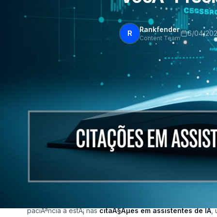
Rankfender
R
6/04/20
Content Team
CitaÃ§Ãµes em Assis
VocÃª Precisa Saber
JÃ¡ alguma vez pediu ao assistente do telemÃ³vel para re
nÃ£o fazia o menor sentido? Ou questionou-se por que ra
corrida" devolve resultados completamente fora do conte
paciÃªncia â estÃ¡ nas
citaÃ§Ãµes em assistentes de IA
,