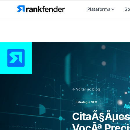
Plataforma
So
Voltar ao blog
Estratégia SEO
CitaÃ§Ãµes 
VocÃª Prec