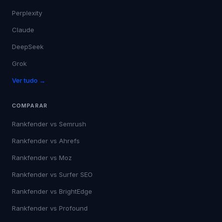
Perplexity
Claude
DeepSeek
Grok
Ver tudo →
COMPARAR
Rankfender vs
Semrush
Rankfender vs
Ahrefs
Rankfender vs
Moz
Rankfender vs
Surfer SEO
Rankfender vs
BrightEdge
Rankfender vs
Profound