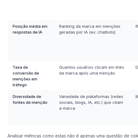
Posição média em
Ranking da marca em menções
R
respostas de IA
geradas por IA (ex: chatbots)
Taxa de
Quantos usuários clicam em links
D
conversão de
da marca após uma menção
menções em
tráfego
Diversidade de
Variedade de plataformas (redes
B
fontes de menção
sociais, blogs, IA, etc.) que citam
a marca
Analisar métricas como estas não é apenas uma questão de col