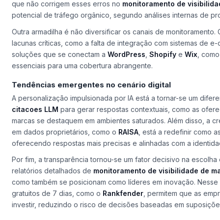
que não corrigem esses erros no
monitoramento de visibilid
potencial de tráfego orgânico, segundo análises internas de p
Outra armadilha é não diversificar os canais de monitoramento
lacunas críticas, como a falta de integração com sistemas de 
soluções que se conectam a
WordPress
,
Shopify
e
Wix
, como
essenciais para uma cobertura abrangente.
Tendências emergentes no cenário digital
A personalização impulsionada por IA está a tornar-se um difere
citacoes LLM
para gerar respostas contextuais, como as ofer
marcas se destaquem em ambientes saturados. Além disso, a cr
em dados proprietários, como o
RAISA
, está a redefinir como
oferecendo respostas mais precisas e alinhadas com a identid
Por fim, a transparência tornou-se um fator decisivo na escolh
relatórios detalhados de
monitoramento de visibilidade de m
como também se posicionam como líderes em inovação. Nesse s
gratuitos de 7 dias, como o
Rankfender
, permitem que as empr
investir, reduzindo o risco de decisões baseadas em suposiçõe