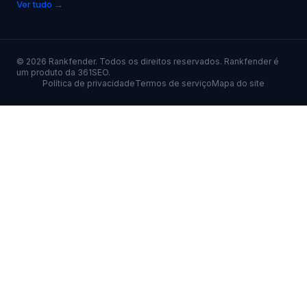
Ver tudo →
©
2026
Rankfender.
Todos os direitos reservados.
Rankfender é
um produto da 361SEO.
Política de privacidade
Termos de serviço
Mapa do site