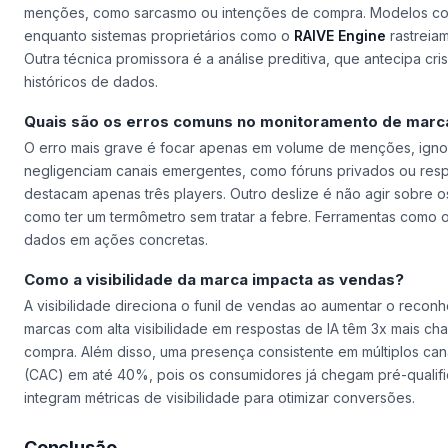
menções, como sarcasmo ou intenções de compra. Modelos 
enquanto sistemas proprietários como o
RAIVE Engine
rastreiam
Outra técnica promissora é a análise preditiva, que antecipa 
históricos de dados.
Quais são os erros comuns no monitoramento de marc
O erro mais grave é focar apenas em volume de menções, igno
negligenciam canais emergentes, como fóruns privados ou re
destacam apenas três players. Outro deslize é não agir sobre os 
como ter um termômetro sem tratar a febre. Ferramentas como 
dados em ações concretas.
Como a visibilidade da marca impacta as vendas?
A visibilidade direciona o funil de vendas ao aumentar o reco
marcas com alta visibilidade em respostas de IA têm 3x mais 
compra. Além disso, uma presença consistente em múltiplos cana
(CAC) em até 40%, pois os consumidores já chegam pré-qualif
integram métricas de visibilidade para otimizar conversões.
Conclusão