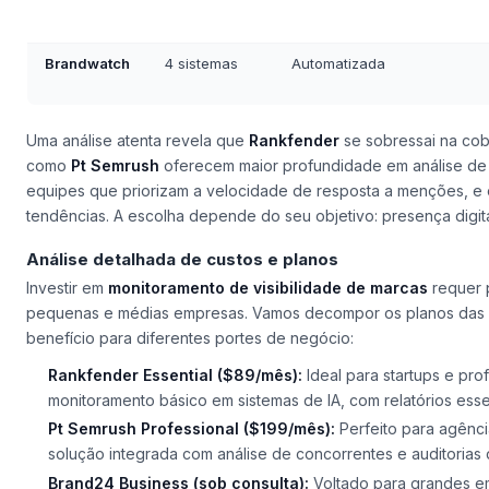
Brandwatch
4 sistemas
Automatizada
Uma análise atenta revela que
Rankfender
se sobressai na cob
como
Pt Semrush
oferecem maior profundidade em análise de
equipes que priorizam a velocidade de resposta a menções, e
tendências. A escolha depende do seu objetivo: presença digit
Análise detalhada de custos e planos
Investir em
monitoramento de visibilidade de marcas
requer 
pequenas e médias empresas. Vamos decompor os planos das pr
benefício para diferentes portes de negócio:
Rankfender Essential ($89/mês):
Ideal para startups e pr
monitoramento básico em sistemas de IA, com relatórios essen
Pt Semrush Professional ($199/mês):
Perfeito para agênc
solução integrada com análise de concorrentes e auditorias
Brand24 Business (sob consulta):
Voltado para grandes e