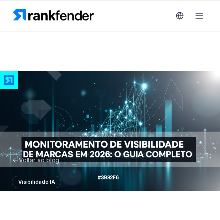
Plataforma
art Free Trial
Soluções
Recursos
MONITORIZAR
Ferramentas
RAIVE
Voltar ao blog
gratuitas
Engine
Visibilidade IA
Rastreamento
Preços
de
Monitoramento de Visibilidade de
concorrentes
Agendar
Marcas em 2026: O Guia Completo