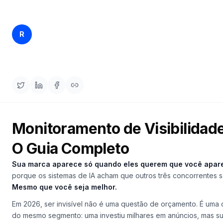
demo
Inteligência
de
palavras-
Rankfender
chave
R
14/04/2026
22 min read
Content Team
AGIR
Content
Engine
RAISA
Assistant
Monitoramento de Visibilidad
Integrações
O Guia Completo
ANALISAR
Relatórios
Sua marca aparece só quando
eles
querem que você apar
e análises
porque os sistemas de IA acham que outros três concorrentes 
Mesmo que você seja melhor.
Em 2026, ser invisível não é uma questão de orçamento. É uma
do mesmo segmento: uma investiu milhares em anúncios, mas 