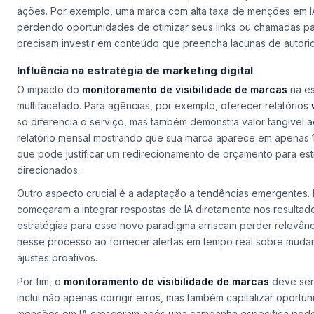
ações. Por exemplo, uma marca com alta taxa de menções em I
perdendo oportunidades de otimizar seus links ou chamadas p
precisam investir em conteúdo que preencha lacunas de autori
Influência na estratégia de marketing digital
O impacto do
monitoramento de visibilidade de marcas
na es
multifacetado. Para agências, por exemplo, oferecer relatórios
só diferencia o serviço, mas também demonstra valor tangível a
relatório mensal mostrando que sua marca aparece em apenas
que pode justificar um redirecionamento de orçamento para es
direcionados.
Outro aspecto crucial é a adaptação a tendências emergentes.
começaram a integrar respostas de IA diretamente nos resultad
estratégias para esse novo paradigma arriscam perder relevân
nesse processo ao fornecer alertas em tempo real sobre muda
ajustes proativos.
Por fim, o
monitoramento de visibilidade de marcas
deve ser 
inclui não apenas corrigir erros, mas também capitalizar oportu
menções em IA cresceram após uma campanha específica pode r