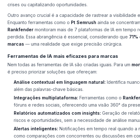
crises ou capitalizando oportunidades.
Outro avanço crucial é a capacidade de rastrear a visibilidade 
Enquanto ferramentas como o
Pt Semrush
ainda se concentram
Rankfender
monitoram mais de 7 plataformas de IA em tempo 
perdida. Essa abrangência é essencial, considerando que
71% 
marcas
— uma realidade que exige precisão cirúrgica.
Ferramentas de IA mais eficazes para marcas
Nem todas as ferramentas de IA são criadas iguais. Para um
mon
é preciso priorizar soluções que ofereçam:
Análise contextual em linguagem natural:
Identifica nuanc
além das palavras-chave básicas.
Integrações multiplataforma:
Ferramentas como o
Rankfe
fóruns e redes sociais, oferecendo uma visão 360° da presen
Relatórios automatizados com insights:
Geração de relató
riscos e oportunidades, sem a necessidade de análise manual
Alertas inteligentes:
Notificações em tempo real quando a m
como comparações com concorrentes ou discussões em co