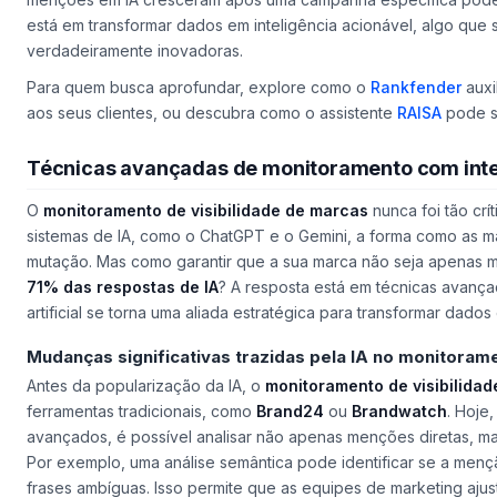
está em transformar dados em inteligência acionável, algo que s
verdadeiramente inovadoras.
Para quem busca aprofundar, explore como o
Rankfender
auxi
aos seus clientes, ou descubra como o assistente
RAISA
pode se
Técnicas avançadas de monitoramento com inteli
O
monitoramento de visibilidade de marcas
nunca foi tão cr
sistemas de IA, como o ChatGPT e o Gemini, a forma como as m
mutação. Mas como garantir que a sua marca não seja apenas m
71% das respostas de IA
? A resposta está em técnicas avança
artificial se torna uma aliada estratégica para transformar dados
Mudanças significativas trazidas pela IA no monitoram
Antes da popularização da IA, o
monitoramento de visibilida
ferramentas tradicionais, como
Brand24
ou
Brandwatch
. Hoje
avançados, é possível analisar não apenas menções diretas, m
Por exemplo, uma análise semântica pode identificar se a menç
frases ambíguas. Isso permite que as equipes de marketing ajus