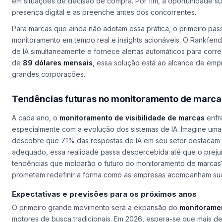
em situações de decisão de compra. Por fim, a oportunidade su
presença digital e as preenche antes dos concorrentes.
Para marcas que ainda não adotam essa prática, o primeiro pa
monitoramento em tempo real e insights acionáveis. O Rankfend
de IA simultaneamente e fornece alertas automáticos para corre
de
89 dólares mensais
, essa solução está ao alcance de emp
grandes corporações.
Tendências futuras no monitoramento de marca
A cada ano, o
monitoramento de visibilidade de marcas
enfr
especialmente com a evolução dos sistemas de IA. Imagine uma
descobre que 71% das respostas de IA em seu setor destacam 
adequado, essa realidade passa despercebida até que o prejuízo
tendências que moldarão o futuro do monitoramento de marcas? 
prometem redefinir a forma como as empresas acompanham sua 
Expectativas e previsões para os próximos anos
O primeiro grande movimento será a expansão do
monitoramen
motores de busca tradicionais. Em 2026, espera-se que mais de