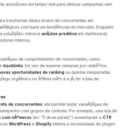
hts acionÃ¡veis em tempo real para otimizar campanhas sem
ra transformar dados brutos de concorrentes em
stratÃ©gicos com base em tendÃªncias do mercado. Enquanto
esta soluÃ§Ã£o oferece
anÃ¡lise preditiva
em dashboards
stores internos.
ar padrÃµes de comportamento de concorrentes, como
em
backlinks
. Em vez de esperar semanas por relatÃ³rios
novas oportunidades de ranking
ou quedas inesperadas.
go orgÃ¢nico no Ãºltimo mÃªs â e jÃ¡ ter a lista de
vas
nto de concorrentes
: ela permite testar variaÃ§Ãµes de
sempenho com grupos de controle. Por exemplo, uma loja de
os com nÃºmeros
(ex: "5 dicas paraâ¦") aumentavam o
CTR
o com
WordPress
e
Shopify
elimina a necessidade de plugins