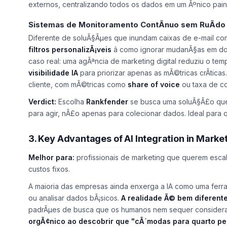
externos, centralizando todos os dados em um Ãºnico pain
Sistemas de Monitoramento ContÃ­nuo sem RuÃ­do
Diferente de soluÃ§Ãµes que inundam caixas de e-mail com
filtros personalizÃ¡veis
â como ignorar mudanÃ§as em d
caso real: uma agÃªncia de marketing digital reduziu o te
visibilidade IA
para priorizar apenas as mÃ©tricas crÃ­tica
cliente, com mÃ©tricas como
share of voice
ou taxa de c
Verdict:
Escolha
Rankfender
se busca uma soluÃ§Ã£o qu
para agir, nÃ£o apenas para colecionar dados. Ideal para
3. Key Advantages of AI Integration in Marke
Melhor para:
profissionais de marketing que querem escal
custos fixos.
A maioria das empresas ainda enxerga a IA como uma ferram
ou analisar dados bÃ¡sicos.
A realidade Ã© bem diferent
padrÃµes de busca que os humanos nem sequer consider
orgÃ¢nico ao descobrir que "cÃ´modas para quarto pe