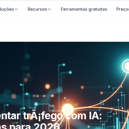
luções
Recursos
Ferramentas gratuitas
Preço
tar trÃ¡fego com IA:
as para 2026