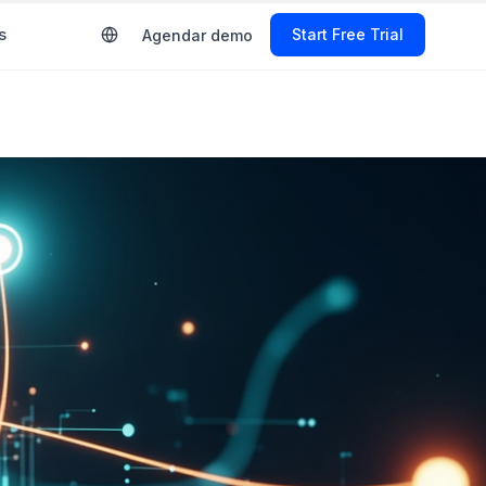
s
Start Free Trial
Agendar demo