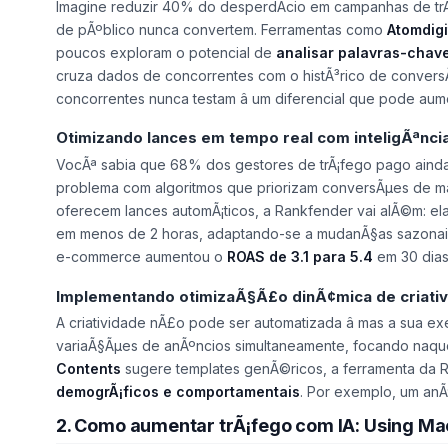
Imagine reduzir 40% do desperdÃ­cio em campanhas de tr
de pÃºblico nunca convertem. Ferramentas como
Atomdigi
poucos exploram o potencial de
analisar palavras-chav
cruza dados de concorrentes com o histÃ³rico de convers
concorrentes nunca testam â um diferencial que pode au
Otimizando lances em tempo real com inteligÃªncia 
VocÃª sabia que 68% dos gestores de trÃ¡fego pago ainda
problema com algoritmos que priorizam conversÃµes de ma
oferecem lances automÃ¡ticos, a Rankfender vai alÃ©m: el
em menos de 2 horas, adaptando-se a mudanÃ§as sazonais
e-commerce aumentou o
ROAS de 3.1 para 5.4
em 30 dia
Implementando otimizaÃ§Ã£o dinÃ¢mica de criati
A criatividade nÃ£o pode ser automatizada â mas a sua exe
variaÃ§Ãµes de anÃºncios simultaneamente, focando naqu
Contents
sugere templates genÃ©ricos, a ferramenta da
demogrÃ¡ficos e comportamentais
. Por exemplo, um anÃ
2. Como aumentar trÃ¡fego com IA: Using Mac