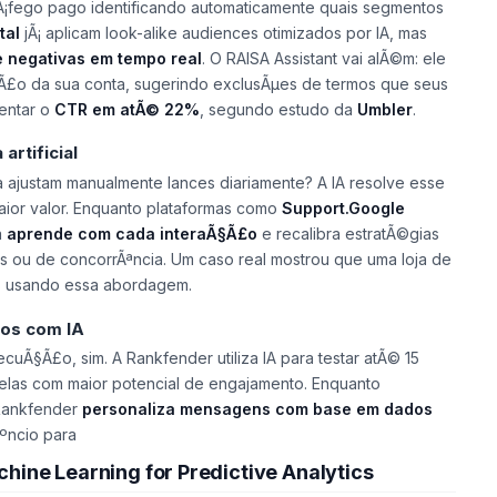
Ã¡fego pago identificando automaticamente quais segmentos
tal
jÃ¡ aplicam
look-alike audiences
otimizados por IA, mas
e negativas em tempo real
. O RAISA Assistant vai alÃ©m: ele
Ã£o da sua conta, sugerindo exclusÃµes de termos que seus
mentar o
CTR em atÃ© 22%
, segundo estudo da
Umbler
.
artificial
 ajustam manualmente lances diariamente? A IA resolve esse
ior valor. Enquanto plataformas como
Support.Google
a
aprende com cada interaÃ§Ã£o
e recalibra estratÃ©gias
 ou de concorrÃªncia. Um caso real mostrou que uma loja de
s usando essa abordagem.
vos com IA
cuÃ§Ã£o, sim. A Rankfender utiliza IA para testar atÃ© 15
elas com maior potencial de engajamento. Enquanto
 Rankfender
personaliza mensagens com base em dados
ºncio para
hine Learning for Predictive Analytics