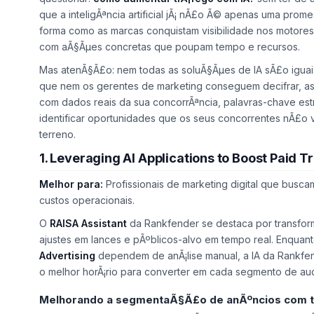
que a inteligÃªncia artificial jÃ¡ nÃ£o Ã© apenas uma promes
forma como as marcas conquistam visibilidade nos motor
com aÃ§Ãµes concretas que poupam tempo e recursos.
Mas atenÃ§Ã£o: nem todas as soluÃ§Ãµes de IA sÃ£o iguais
que nem os gerentes de marketing conseguem decifrar, as
com dados reais da sua concorrÃªncia, palavras-chave estr
identificar oportunidades que os seus concorrentes nÃ£o 
terreno.
1. Leveraging AI Applications to Boost Paid Tr
Melhor para:
Profissionais de marketing digital que busc
custos operacionais.
O
RAISA Assistant
da Rankfender se destaca por transfor
ajustes em lances e pÃºblicos-alvo em tempo real. Enquan
Advertising
dependem de anÃ¡lise manual, a IA da Rankfend
o melhor horÃ¡rio para converter em cada segmento de aud
Melhorando a segmentaÃ§Ã£o de anÃºncios com t