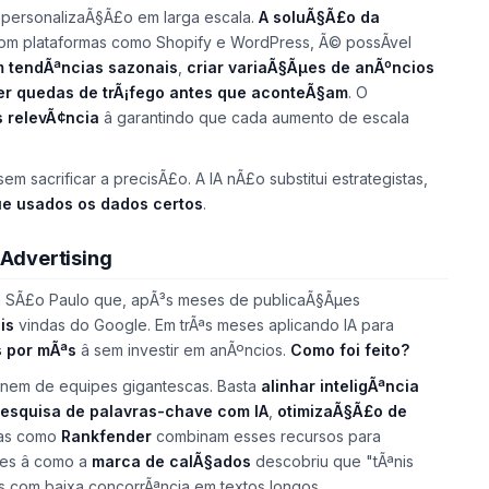
a personalizaÃ§Ã£o em larga escala.
A soluÃ§Ã£o da
 com plataformas como Shopify e WordPress, Ã© possÃ­vel
m tendÃªncias sazonais
,
criar variaÃ§Ãµes de anÃºncios
er quedas de trÃ¡fego antes que aconteÃ§am
. O
s relevÃ¢ncia
â garantindo que cada aumento de escala
 sacrificar a precisÃ£o. A IA nÃ£o substitui estrategistas,
que usados os dados certos
.
n Advertising
m SÃ£o Paulo que, apÃ³s meses de publicaÃ§Ãµes
is
vindas do Google. Em trÃªs meses aplicando IA para
s por mÃªs
â sem investir em anÃºncios.
Como foi feito?
nem de equipes gigantescas. Basta
alinhar inteligÃªncia
esquisa de palavras-chave com IA
,
otimizaÃ§Ã£o de
tas como
Rankfender
combinam esses recursos para
es â como a
marca de calÃ§ados
descobriu que
"tÃªnis
as com baixa concorrÃªncia em textos longos.