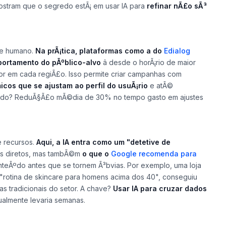
stram que o segredo estÃ¡ em usar IA para
refinar nÃ£o sÃ³
ue humano.
Na prÃ¡tica, plataformas como a do
Edialog
portamento do pÃºblico-alvo
â desde o horÃ¡rio de maior
r em cada regiÃ£o. Isso permite criar campanhas com
cos que se ajustam ao perfil do usuÃ¡rio
e atÃ©
tado? ReduÃ§Ã£o mÃ©dia de 30% no tempo gasto em ajustes
e recursos.
Aqui, a IA entra como um "detetive de
tes diretos, mas tambÃ©m
o que o
Google recomenda para
conteÃºdo antes que se tornem Ã³bvias. Por exemplo, uma loja
"rotina de skincare para homens acima dos 40", conseguiu
 tradicionais do setor. A chave?
Usar IA para cruzar dados
ualmente levaria semanas.