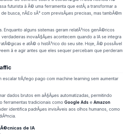
sa futurista â Ã© uma ferramenta que estÃ¡ a transformar a
es de busca, nÃ£o sÃ³ com previsÃµes precisas, mas tambÃ©m
. Enquanto alguns sistemas geram relatÃ³rios genÃ©ricos
 verdadeiras inovaÃ§Ãµes acontecem quando a IA se integra
atÃ©gicas e atÃ© o histÃ³rico do seu site. Hoje, Ã© possÃ­vel
veem â e agir antes que eles sequer percebam que perderam
affic
am escalar trÃ¡fego pago com
machine learning
sem aumentar
mar dados brutos em aÃ§Ãµes automatizadas, permitindo
to ferramentas tradicionais como
Google Ads
e
Amazon
er identifica padrÃµes invisÃ­veis aos olhos humanos, como
iÃªncia.
Ã©cnicas de IA