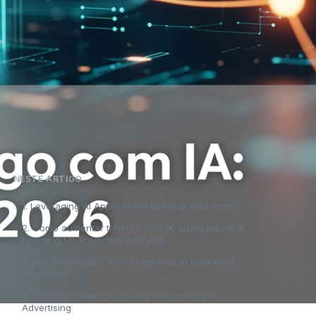
NESTE ARTIGO
1. Leveraging AI Applications to Boost Paid Traffic
2. Como aumentar trÃ¡fego com IA: Using Machine
Learning for Predictive Analytics
3. Key Advantages of AI Integration in Marketing
Strategies
4. Effective Strategies for Implementing AI in
Advertising