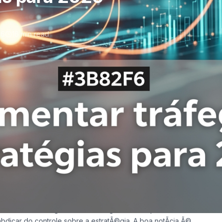
26
16 min read
ego com IA:
026
, no fim do mÃªs, os resultados continuavam tÃ£o irregulares
onais de marketing e donos de negÃ³cios estejam a
bdicar do controle sobre a estratÃ©gia. A boa notÃ­cia Ã©