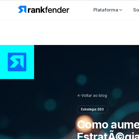
Plataforma
So
Voltar ao blog
Estratégia SEO
Como aumen
EstratÃ©gi