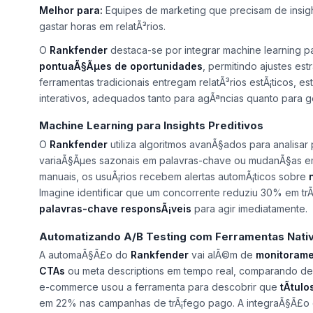
Melhor para:
Equipes de marketing que precisam de insig
gastar horas em relatÃ³rios.
O
Rankfender
destaca-se por integrar
machine learning
pa
pontuaÃ§Ãµes de oportunidades
, permitindo ajustes e
ferramentas tradicionais entregam relatÃ³rios estÃ¡ticos, 
interativos, adequados tanto para agÃªncias quanto para ge
Machine Learning para Insights Preditivos
O
Rankfender
utiliza algoritmos avanÃ§ados para analis
variaÃ§Ãµes sazonais em palavras-chave ou mudanÃ§as 
manuais, os usuÃ¡rios recebem alertas automÃ¡ticos sobre
Imagine identificar que um concorrente reduziu 30% em trÃ¡fe
palavras-chave responsÃ¡veis
para agir imediatamente.
Automatizando A/B Testing com Ferramentas Nati
A automaÃ§Ã£o do
Rankfender
vai alÃ©m de
monitorame
CTAs
ou meta descriptions em tempo real, comparando de
e-commerce usou a ferramenta para descobrir que
tÃ­tul
em 22% nas campanhas de trÃ¡fego pago. A integraÃ§Ã£