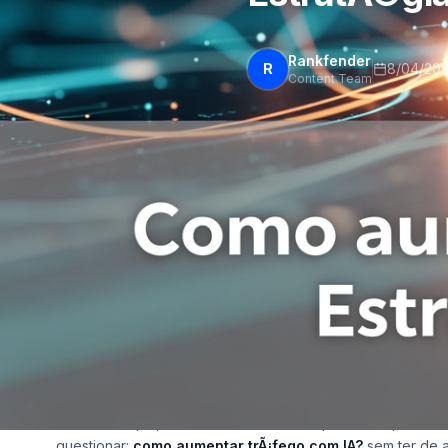
Rankfender
R
8/04/20
Content Team
Como aumentar trÃ¡f
EstratÃ©gias para 2
JÃ¡ se viu a gastar horas a ajustar uma campanha de SEO e
como o trÃ¢nsito de SÃ£o Paulo?
Nesse cenÃ¡rio, nÃ£o Ã© de estranhar que muitos profissi
questionar:
como aumentar trÃ¡fego com IA?
sem ter de a