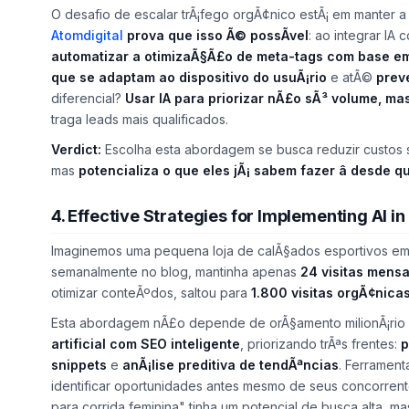
O desafio de escalar trÃ¡fego orgÃ¢nico estÃ¡ em manter 
Atomdigital
prova que isso Ã© possÃ­vel
: ao integrar IA
automatizar a otimizaÃ§Ã£o de meta-tags com base e
que se adaptam ao dispositivo do usuÃ¡rio
e atÃ©
prev
diferencial?
Usar IA para priorizar nÃ£o sÃ³ volume, ma
traga leads mais qualificados.
Verdict:
Escolha esta abordagem se busca reduzir custos sem
mas
potencializa o que eles jÃ¡ sabem fazer â desde 
4. Effective Strategies for Implementing AI i
Imaginemos uma pequena loja de calÃ§ados esportivos e
semanalmente no blog, mantinha apenas
24 visitas mensa
otimizar conteÃºdos, saltou para
1.800 visitas orgÃ¢nica
Esta abordagem nÃ£o depende de orÃ§amento milionÃ¡rio 
artificial com SEO inteligente
, priorizando trÃªs frentes:
p
snippets
e
anÃ¡lise preditiva de tendÃªncias
. Ferramen
identificar oportunidades antes mesmo de seus concorrent
para corrida feminina"
tinha um potencial de busca alta, m