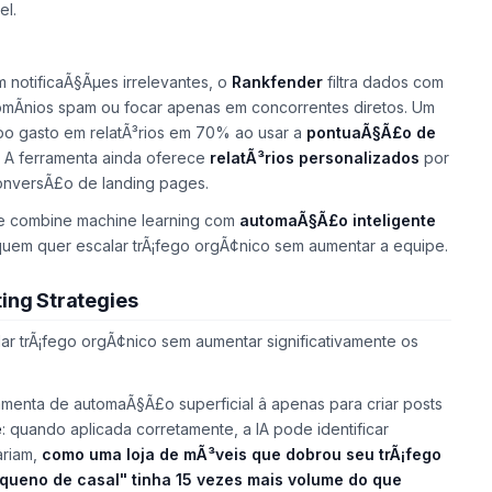
el.
 notificaÃ§Ãµes irrelevantes, o
Rankfender
filtra dados com
omÃ­nios
spam
ou focar apenas em concorrentes diretos. Um
mpo gasto em relatÃ³rios em 70% ao usar a
pontuaÃ§Ã£o de
s. A ferramenta ainda oferece
relatÃ³rios personalizados
por
onversÃ£o de landing pages.
e combine
machine learning
com
automaÃ§Ã£o inteligente
 quem quer escalar trÃ¡fego orgÃ¢nico sem aumentar a equipe.
ting Strategies
ar trÃ¡fego orgÃ¢nico sem aumentar significativamente os
enta de automaÃ§Ã£o superficial â apenas para criar posts
e
: quando aplicada corretamente, a IA pode identificar
ariam,
como uma loja de mÃ³veis que dobrou seu trÃ¡fego
queno de casal" tinha 15 vezes mais volume do que