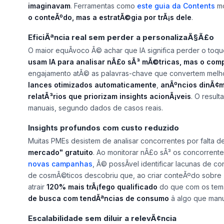
imaginavam
. Ferramentas como
este guia da Contents
mo
o conteÃºdo, mas a estratÃ©gia por trÃ¡s dele
.
EficiÃªncia real sem perder a personalizaÃ§Ã£o
O maior equÃ­voco Ã© achar que IA significa perder o toq
usam IA para analisar nÃ£o sÃ³ mÃ©tricas, mas o com
engajamento atÃ© as palavras-chave que convertem melho
lances otimizados automaticamente
,
anÃºncios dinÃ¢mi
relatÃ³rios que priorizam insights acionÃ¡veis
. O resul
manuais, segundo dados de casos reais.
Insights profundos com custo reduzido
Muitas PMEs desistem de analisar concorrentes por falta d
mercado" gratuito
. Ao monitorar nÃ£o sÃ³ os concorren
novas campanhas
, Ã© possÃ­vel identificar lacunas de 
de cosmÃ©ticos descobriu que, ao criar conteÃºdo sobre 
atrair
120% mais trÃ¡fego qualificado
do que com os temas
de busca com tendÃªncias de consumo
â algo que man
Escalabilidade sem diluir a relevÃ¢ncia