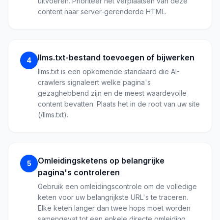
uitvoeren. Prioriteer het verplaatsen van deze
content naar server-gerenderde HTML.
llms.txt-bestand toevoegen of bijwerken
4
llms.txt is een opkomende standaard die AI-
crawlers signaleert welke pagina's
gezaghebbend zijn en de meest waardevolle
content bevatten. Plaats het in de root van uw site
(/llms.txt).
Omleidingsketens op belangrijke
5
pagina's controleren
Gebruik een omleidingscontrole om de volledige
keten voor uw belangrijkste URL's te traceren.
Elke keten langer dan twee hops moet worden
samengevat tot een enkele directe omleiding.