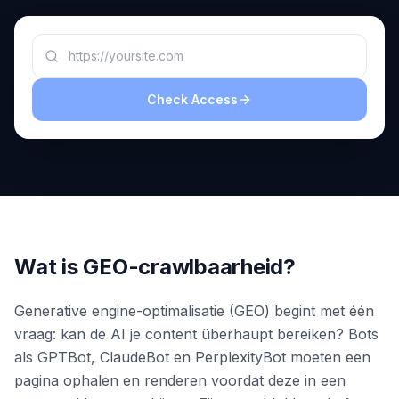
boeken
Engine
RAISA
Assistant
Integraties
Check Access
ANALYSEREN
Rapporten
& Analyse
Wat is GEO-crawlbaarheid?
Generative engine-optimalisatie (GEO) begint met één
vraag: kan de AI je content überhaupt bereiken? Bots
als GPTBot, ClaudeBot en PerplexityBot moeten een
pagina ophalen en renderen voordat deze in een