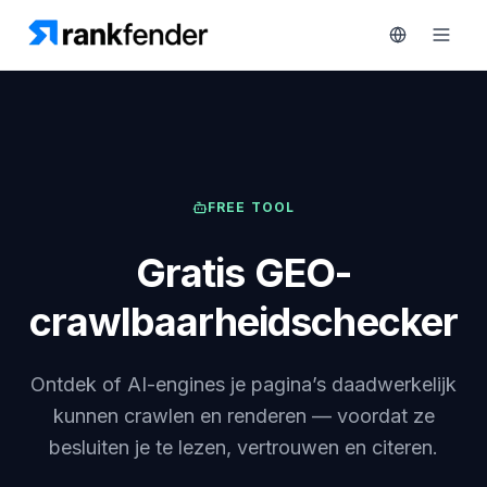
Platform
FREE TOOL
art Free Trial
Oplossingen
Gratis GEO-
MONITOREN
Bronnen
RAIVE
crawlbaarheidschecker
Engine
Gratis
tools
Concurrentietracking
Ontdek of AI-engines je pagina’s daadwerkelijk
Zoekwoordintelligentie
Prijzen
kunnen crawlen en renderen — voordat ze
besluiten je te lezen, vertrouwen en citeren.
HANDELEN
Demo
Content