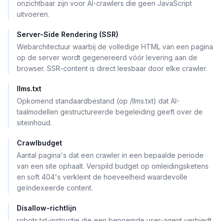
onzichtbaar zijn voor AI-crawlers die geen JavaScript
uitvoeren.
Server-Side Rendering (SSR)
Webarchitectuur waarbij de volledige HTML van een pagina
op de server wordt gegenereerd vóór levering aan de
browser. SSR-content is direct leesbaar door elke crawler.
llms.txt
Opkomend standaardbestand (op /llms.txt) dat AI-
taalmodellen gestructureerde begeleiding geeft over de
siteinhoud.
Crawlbudget
Aantal pagina's dat een crawler in een bepaalde periode
van een site ophaalt. Verspild budget op omleidingsketens
en soft 404's verkleint de hoeveelheid waardevolle
geïndexeerde content.
Disallow-richtlijn
robots.txt-instructie die een benoemde user-agent verbiedt