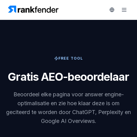
Platform
FREE TOOL
art Free Trial
Oplossingen
Gratis AEO-beoordelaar
MONITOREN
Bronnen
RAIVE
Engine
Beoordeel elke pagina voor answer engine-
Gratis
tools
Concurrentietracking
optimalisatie en zie hoe klaar deze is om
geciteerd te worden door ChatGPT, Perplexity en
Zoekwoordintelligentie
Prijzen
Google AI Overviews.
HANDELEN
Demo
Content