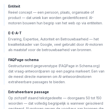
Entiteit
Reëel concept — een persoon, plaats, organisatie of
product — dat uniek kan worden geïdentificeerd. AI-
motoren bouwen hun begrip van het web op via entiteiten.
E-E-A-T
Ervaring, Expertise, Autoriteit en Betrouwbaarheid — het
kwaliteitskader van Google, veel gebruikt door AI-motoren
als maatstaf voor de betrouwbaarheid van bronnen.
FAQPage-schema
Gestructureerd gegevenstype (FAQPage in Schema.org)
dat vraag-antwoordparen op een pagina markeert. Een van
de meest directe manieren om AI-antwoordmotoren
extraheerbare passages te bieden.
Extraheerbare passage
Op zichzelf staand tekstgedeelte — doorgaans 50 tot 150
woorden — dat volledig begrijpelijk is wanneer geïsoleerd
geciteerd. AI-motoren geven de voorkeur aan bronnen die