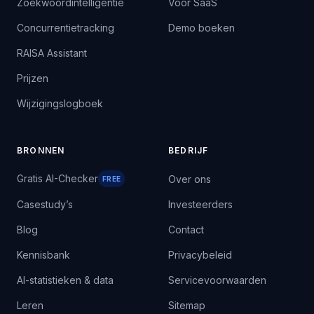
Zoekwoordintelligentie
Voor SaaS
Concurrentietracking
Demo boeken
RAISA Assistant
Prijzen
Wijzigingslogboek
BRONNEN
BEDRIJF
Gratis AI-Checker
Over ons
FREE
Casestudy’s
Investeerders
Blog
Contact
Kennisbank
Privacybeleid
AI-statistieken & data
Servicevoorwaarden
Leren
Sitemap