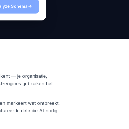
alyze Schema
kent — je organisatie,
AI-engines gebruiken het
en markeert wat ontbreekt,
ctureerde data die AI nodig