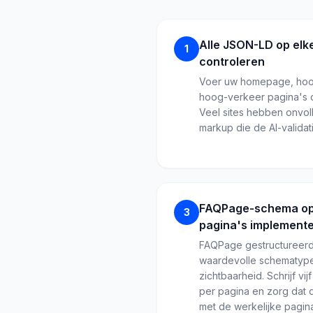
Alle JSON-LD op elk
1
controleren
Voer uw homepage, hoo
hoog-verkeer pagina's 
Veel sites hebben onvo
markup die de AI-validati
FAQPage-schema op 
3
pagina's implement
FAQPage gestructureerd
waardevolle schematype
zichtbaarheid. Schrijf vi
per pagina en zorg dat
met de werkelijke pagina