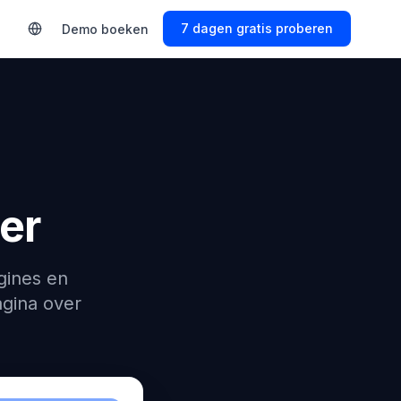
7 dagen gratis proberen
Demo boeken
er
gines en
agina over