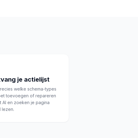
vang je actielijst
precies welke schema-types
oet toevoegen of repareren
t AI en zoeken je pagina
 lezen.