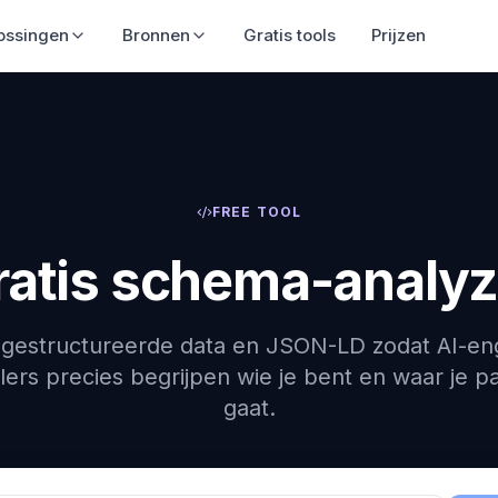
ossingen
Bronnen
Gratis tools
Prijzen
FREE TOOL
ratis schema-analyz
e gestructureerde data en JSON-LD zodat AI-en
ers precies begrijpen wie je bent en waar je p
gaat.