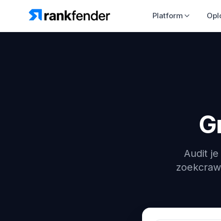
Platform
Opl
G
Audit j
zoekcrawl