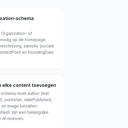
ization-schema
 Organization- of
 nodig op de homepage.
beschrijving, sameAs (sociale
contactPoint en foundingDate
n elke content toevoegen
g-schema moet author (met
, publisher, datePublished,
 en image bevatten.
fied) zijn een belangrijke
r AI-motoren.