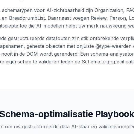
 schematypen voor AI-zichtbaarheid zijn Organization, FA
t en BreadcrumbList. Daarnaast voegen Review, Person, L
eitsdiepte toe die AI-modellen helpt uw merk nauwkeurig we
 gestructureerde datafouten zijn stil: ontbrekende verpli
apsnamen, geneste objecten met onjuiste @type-waarden e
 nooit in de DOM wordt gerenderd. Een schema-analysator 
ke eigenschap te valideren tegen de Schema.org-specificati
Schema-optimalisatie Playboo
n om uw gestructureerde data AI-klaar en validatiecomple