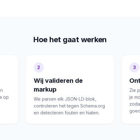
Hoe het gaat werken
2
3
Wij valideren de
Ont
markup
en
Zie 
ta op
je m
We parsen elk JSON-LD-blok,
zoda
controleren het tegen Schema.org
goed
en detecteren fouten en hiaten.