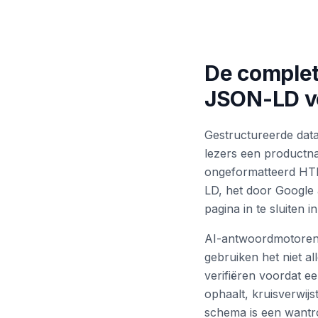
De complet
JSON-LD vo
Gestructureerde data
lezers een productn
ongeformatteerd HTM
LD, het door Google 
pagina in te sluiten 
AI-antwoordmotoren 
gebruiken het niet al
verifiëren voordat e
ophaalt, kruisverwij
schema is een wantr