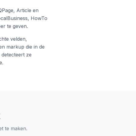
QPage, Article en
ocalBusiness, HowTo
er te geven.
chte velden,
n markup die in de
detecteert ze
e.
k
et te maken.