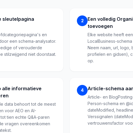
e sleutelpagina
Een volledig Organ
2
toevoegen
fdcategoriepagina's en
Elke website heeft een
door een schema-analysator.
LocalBusiness-schema
lledige of verouderde
Neem naam, url, logo, 
e stilzwijgend niet doorstaat.
profielen en gidsen), 
op.
alle informatieve
Article-schema aa
4
eren
Article- en BlogPostin
Person-schema en @id)
e data behoort tot de meest
dateModified, headline
n voor AEO en AI-
Verssignalen (dateModi
jf tot tien echte Q&A-paren
vertrouwensfactor voo
 de vragen overeenkomen
tekst.