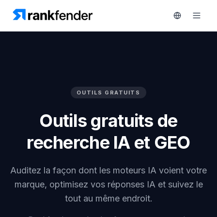
Plateforme
OUTILS GRATUITS
gratuit de 7 jours
Solutions
Outils gratuits de
Ressources
recherche IA et GEO
SURVEILLEZ
Outils
gratuits
RAIVE
Auditez la façon dont les moteurs IA voient votre
Engine
marque, optimisez vos réponses IA et suivez le
Tarifs
Analyse
tout au même endroit.
concurrentielle
Réserver