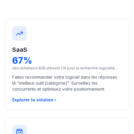
une
Intelligence
démo
des mots-
clés
AGISSEZ
Content
Engine
SaaS
RAISA
67%
Assistant
des acheteurs B2B utilisent l'IA pour la recherche logicielle
Intégrations
Faites recommander votre logiciel dans les réponses
ANALYSEZ
IA "meilleur outil [catégorie]". Surveillez les
concurrents et optimisez votre positionnement.
Rapports &
Analytiques
Explorer la solution