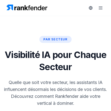
PAR SECTEUR
Plateforme
art Free Trial
Visibilité IA pour Chaque
Solutions
Secteur
Ressources
SURVEILLEZ
Outils
Quelle que soit votre secteur, les assistants IA
gratuits
RAIVE
Engine
influencent désormais les décisions de vos clients.
Tarifs
Découvrez comment Rankfender aide votre
Analyse
concurrentielle
vertical à dominer.
Réserver