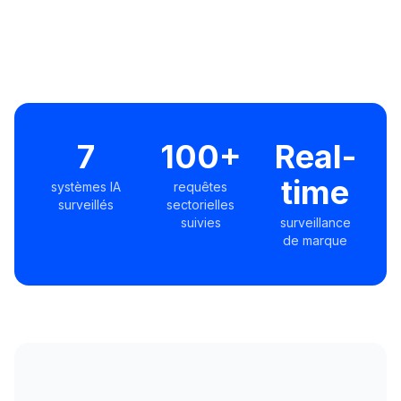
7
100+
Real-
time
systèmes IA
requêtes
surveillés
sectorielles
suivies
surveillance
de marque