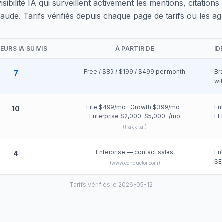
isibilité IA qui surveillent activement les mentions, citatio
ude. Tarifs vérifiés depuis chaque page de tarifs ou les a
URS IA SUIVIS
À PARTIR DE
ID
Free / $89 / $199 / $499 per month
Br
7
wi
Lite $499/mo · Growth $399/mo ·
En
10
Enterprise $2,000–$5,000+/mo
LL
(
trakkr.ai
)
Enterprise — contact sales
En
4
SE
(
www.conductor.com
)
Tarifs vérifiés le 2026-05-12