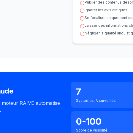
Publier des contenus désor
Ignorer les avis critiques
Se focaliser uniquement su
Laisser des informations c
Négliger la qualité linguisti
7
aude
Systèmes IA surveillés
e moteur RAIVE automatise
.
0-100
Score de visibilité