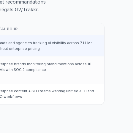
ns et recommandations
grégats G2/Trakkr.
ÉAL POUR
ands and agencies tracking AI visibility across 7 LLMs
thout enterprise pricing
terprise brands monitoring brand mentions across 10
Ms with SOC 2 compliance
terprise content + SEO teams wanting unified AEO and
O workflows