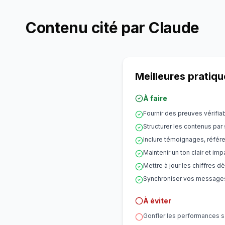
Contenu cité par Claude
Meilleures pratiq
À faire
Fournir des preuves vérifia
Structurer les contenus par
Inclure témoignages, référ
Maintenir un ton clair et impa
Mettre à jour les chiffres d
Synchroniser vos messages
À éviter
Gonfler les performances 