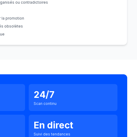
ganisés ou contradictoires
r la promotion
lés obsolètes
que
24/7
Scan continu
En direct
Suivi des tendances