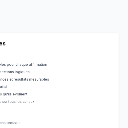
ues
bles pour chaque affirmation
 sections logiques
ences et résultats mesurables
rtial
ès qu'ils évoluent
 sur tous les canaux
sans preuves