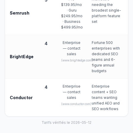
$139.95/mo
needing the
· Guru
broadest single-
Semrush
$249.95/mo
platform feature
· Business
set
$499.95/mo
Enterprise
Fortune 500
4
— contact
enterprises with
sales
dedicated SEO
BrightEdge
teams and 6-
(
www.brightedge.com
)
figure annual
budgets
Enterprise
Enterprise
4
— contact
content + SEO
Conductor
sales
teams wanting
unified AEO and
(
www.conductor.com
)
SEO workflows
Tarifs vérifiés le 2026-05-12