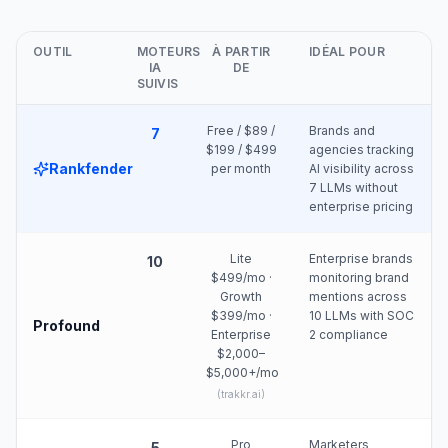
OUTIL
MOTEURS
À PARTIR
IDÉAL POUR
IA
DE
SUIVIS
Free / $89 /
Brands and
7
$199 / $499
agencies tracking
Rankfender
per month
AI visibility across
7 LLMs without
enterprise pricing
Lite
Enterprise brands
10
$499/mo ·
monitoring brand
Growth
mentions across
$399/mo ·
10 LLMs with SOC
Profound
Enterprise
2 compliance
$2,000–
$5,000+/mo
(
trakkr.ai
)
Pro
Marketers
5