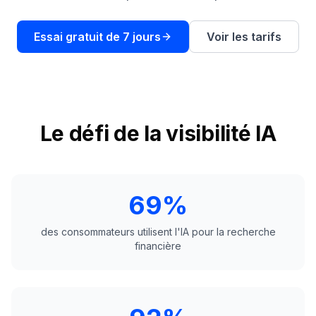
une
Intelligence
démo
des mots-
clés
Essai gratuit de 7 jours
Voir les tarifs
AGISSEZ
Content
Engine
RAISA
Le défi de la visibilité IA
Assistant
Intégrations
ANALYSEZ
69%
Rapports &
Analytiques
des consommateurs utilisent l'IA pour la recherche
financière