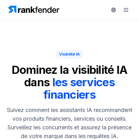
Plateforme
Visibilité IA
art Free Trial
Solutions
Dominez la visibilité IA
dans
les services
Ressources
financiers
SURVEILLEZ
Outils
gratuits
RAIVE
Suivez comment les assistants IA recommandent
Engine
Tarifs
vos produits financiers, services ou conseils.
Analyse
Surveillez les concurrents et assurez la présence
concurrentielle
Réserver
de votre marque dans les requêtes IA.