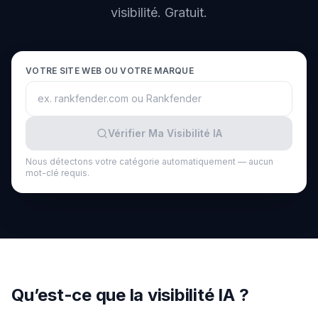
une
Intelligence
visibilité. Gratuit.
démo
des mots-
clés
AGISSEZ
VOTRE SITE WEB OU VOTRE MARQUE
Content
Engine
RAISA
Vérifier Ma Visibilité IA
Assistant
Nous détectons votre catégorie automatiquement — aucun
Intégrations
mot-clé requis.
ANALYSEZ
Rapports &
Analytiques
Qu’est-ce que la visibilité IA ?