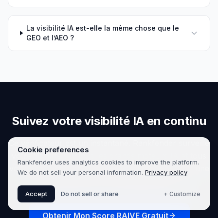
La visibilité IA est-elle la même chose que le
GEO et l’AEO ?
Suivez votre visibilité IA en continu
Ce vérificateur est un instantané. Rankfender surveille
Cookie preferences
votre visibilité sur tous les grands moteurs IA et tous
Rankfender uses analytics cookies to improve the platform.
vos mots-clés, suit les concurrents et vous remet une
We do not sell your personal information.
Privacy policy
feuille de route — automatiquement.
Accept
Do not sell or share
+ Customize
Obtenir Mon Score RAIVE Gratuit