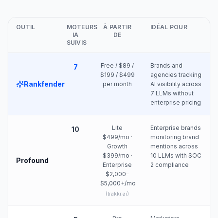
OUTIL
MOTEURS
À PARTIR
IDÉAL POUR
IA
DE
SUIVIS
Free / $89 /
Brands and
7
$199 / $499
agencies tracking
Rankfender
per month
AI visibility across
7 LLMs without
enterprise pricing
Lite
Enterprise brands
10
$499/mo ·
monitoring brand
Growth
mentions across
$399/mo ·
10 LLMs with SOC
Profound
Enterprise
2 compliance
$2,000–
$5,000+/mo
(
trakkr.ai
)