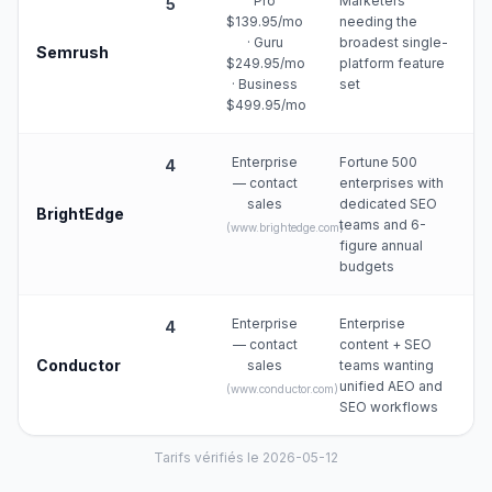
Pro
Marketers
5
$139.95/mo
needing the
· Guru
broadest single-
Semrush
$249.95/mo
platform feature
· Business
set
$499.95/mo
Enterprise
Fortune 500
4
— contact
enterprises with
sales
dedicated SEO
BrightEdge
teams and 6-
(
www.brightedge.com
)
figure annual
budgets
Enterprise
Enterprise
4
— contact
content + SEO
Conductor
sales
teams wanting
unified AEO and
(
www.conductor.com
)
SEO workflows
Tarifs vérifiés le 2026-05-12