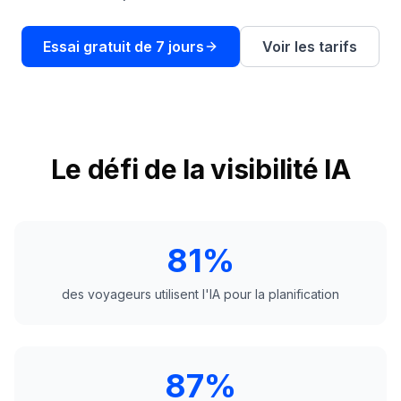
une
Intelligence
démo
des mots-
clés
Essai gratuit de 7 jours
Voir les tarifs
AGISSEZ
Content
Engine
RAISA
Le défi de la visibilité IA
Assistant
Intégrations
ANALYSEZ
81%
Rapports &
Analytiques
des voyageurs utilisent l'IA pour la planification
87%