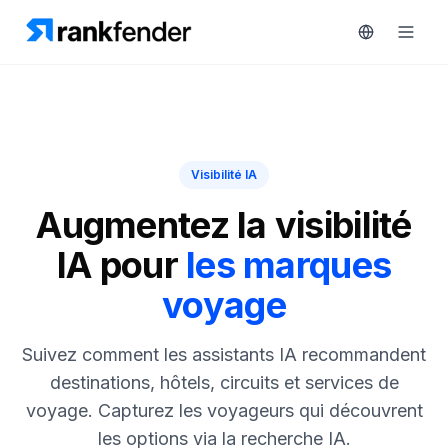
Plateforme
Visibilité IA
art Free Trial
Solutions
Augmentez la visibilité
IA pour
les marques
Ressources
voyage
SURVEILLEZ
Outils
gratuits
RAIVE
Suivez comment les assistants IA recommandent
Engine
Tarifs
destinations, hôtels, circuits et services de
Analyse
voyage. Capturez les voyageurs qui découvrent
concurrentielle
Réserver
les options via la recherche IA.