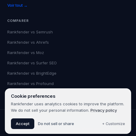
Voir tout →
COMPARER
Rankfender vs
Semrush
Rankfender vs
Ahrefs
Rankfender vs
Moz
Rankfender vs
Surfer SEO
Rankfender vs
BrightEdge
Rankfender vs
Profound
Voir tout →
Cookie preferences
Rankfender uses analytics cookies to improve the platform.
We do not sell your personal information.
Privacy policy
©
2026
Rankfender.
Tous droits réservés.
Rankfender est un
Accept
Do not sell or share
+ Customize
produit de 361SEO.
Politique de confidentialité
Conditions d'utilisation
Plan du site