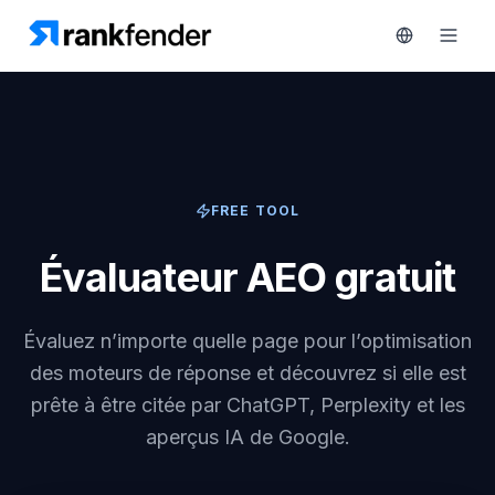
Plateforme
FREE TOOL
art Free Trial
Solutions
Évaluateur AEO gratuit
Ressources
SURVEILLEZ
Évaluez n’importe quelle page pour l’optimisation
Outils
gratuits
RAIVE
des moteurs de réponse et découvrez si elle est
Engine
prête à être citée par ChatGPT, Perplexity et les
Tarifs
Analyse
aperçus IA de Google.
concurrentielle
Réserver