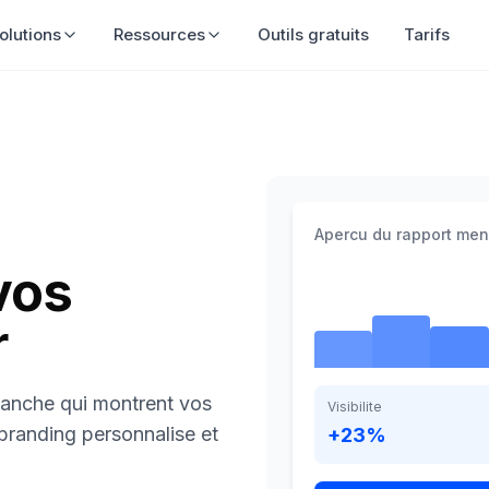
olutions
Ressources
Outils gratuits
Tarifs
Apercu du rapport men
vos
r
lanche qui montrent vos
Visibilite
 branding personnalise et
+23%