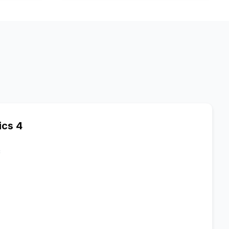
ics 4
c