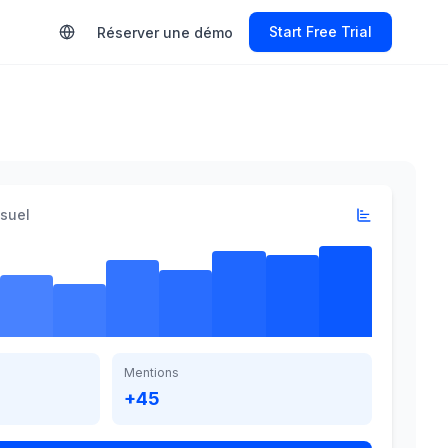
Start Free Trial
Réserver une démo
suel
Mentions
+45