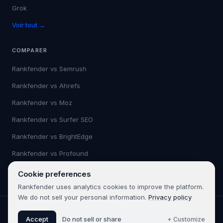
Grok
Voir tout →
COMPARER
Rankfender vs
Semrush
Rankfender vs
Ahrefs
Rankfender vs
Moz
Rankfender vs
Surfer SEO
Rankfender vs
BrightEdge
Rankfender vs
Profound
Voir tout →
Cookie preferences
Rankfender uses analytics cookies to improve the platform.
We do not sell your personal information.
Privacy policy
©
2026
Rankfender.
Tous droits réservés.
Rankfender est un
Accept
Do not sell or share
+ Customize
produit de 361SEO.