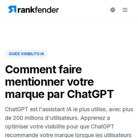
Plateforme
GUIDE VISIBILITE IA
art Free Trial
Solutions
Comment faire
mentionner votre
Ressources
marque par ChatGPT
SURVEILLEZ
Outils
gratuits
RAIVE
ChatGPT est l'assistant IA le plus utilise, avec plus
Engine
Tarifs
de 200 millions d'utilisateurs. Apprenez a
Analyse
optimiser votre visibilite pour que ChatGPT
concurrentielle
Réserver
recommande votre marque lorsque les utilisateurs