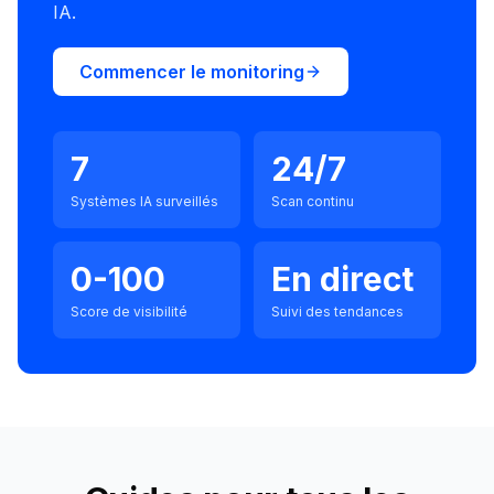
IA.
Commencer le monitoring
7
24/7
Systèmes IA surveillés
Scan continu
0-100
En direct
Score de visibilité
Suivi des tendances