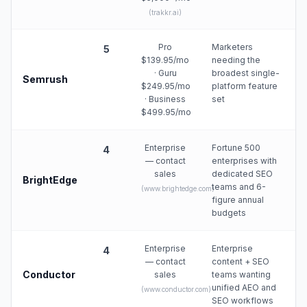
(
trakkr.ai
)
Pro
Marketers
5
$139.95/mo
needing the
· Guru
broadest single-
Semrush
$249.95/mo
platform feature
· Business
set
$499.95/mo
Enterprise
Fortune 500
4
— contact
enterprises with
sales
dedicated SEO
BrightEdge
teams and 6-
(
www.brightedge.com
)
figure annual
budgets
Enterprise
Enterprise
4
— contact
content + SEO
Conductor
sales
teams wanting
unified AEO and
(
www.conductor.com
)
SEO workflows