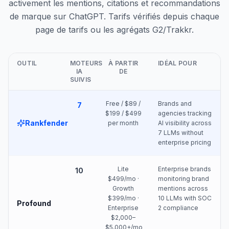
activement les mentions, citations et recommandations
de marque sur ChatGPT. Tarifs vérifiés depuis chaque
page de tarifs ou les agrégats G2/Trakkr.
OUTIL
MOTEURS
À PARTIR
IDÉAL POUR
IA
DE
SUIVIS
Free / $89 /
Brands and
7
$199 / $499
agencies tracking
Rankfender
per month
AI visibility across
7 LLMs without
enterprise pricing
Lite
Enterprise brands
10
$499/mo ·
monitoring brand
Growth
mentions across
$399/mo ·
10 LLMs with SOC
Profound
Enterprise
2 compliance
$2,000–
$5,000+/mo