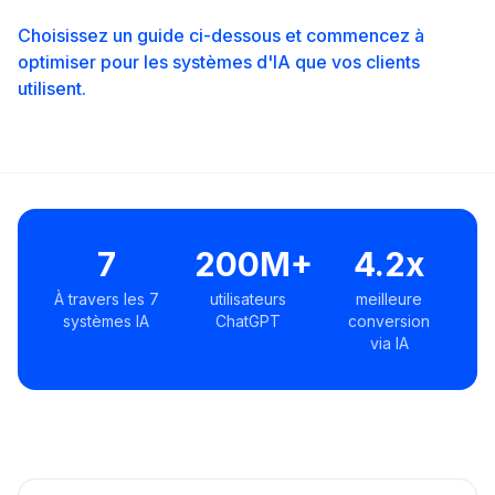
Choisissez un guide ci-dessous et commencez à
optimiser pour les systèmes d'IA que vos clients
utilisent.
7
200M+
4.2x
À travers les 7
utilisateurs
meilleure
systèmes IA
ChatGPT
conversion
via IA