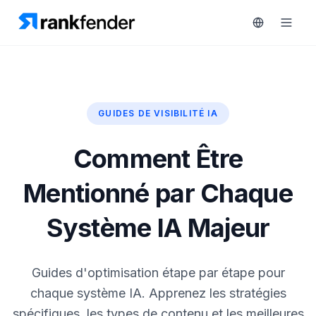
GUIDES DE VISIBILITÉ IA
Plateforme
art Free Trial
Solutions
Comment Être
Ressources
Mentionné par Chaque
SURVEILLEZ
Outils
Système IA Majeur
gratuits
RAIVE
Engine
Tarifs
Guides d'optimisation étape par étape pour
Analyse
chaque système IA. Apprenez les stratégies
concurrentielle
Réserver
spécifiques, les types de contenu et les meilleures