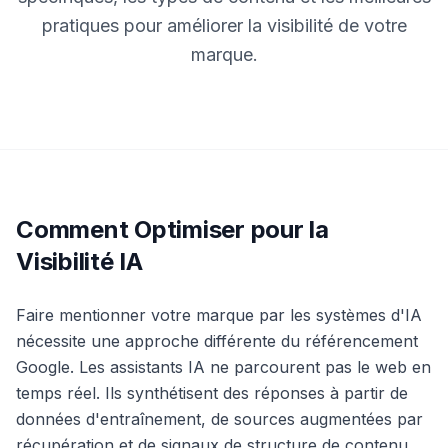
une
Intelligence
démo
pratiques pour améliorer la visibilité de votre
des mots-
clés
marque.
AGISSEZ
Content
Engine
RAISA
Assistant
Comment Optimiser pour la
Intégrations
Visibilité IA
ANALYSEZ
Rapports &
Faire mentionner votre marque par les systèmes d'IA
Analytiques
nécessite une approche différente du référencement
Google. Les assistants IA ne parcourent pas le web en
temps réel. Ils synthétisent des réponses à partir de
données d'entraînement, de sources augmentées par
récupération et de signaux de structure de contenu.