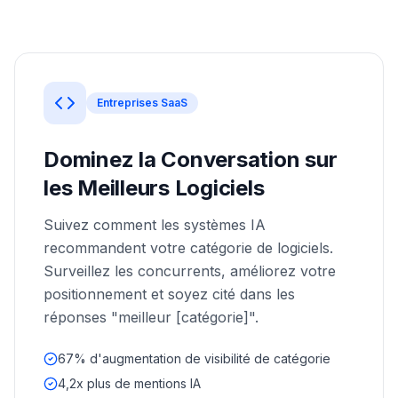
une
Intelligence
démo
des mots-
clés
AGISSEZ
Content
Entreprises SaaS
Engine
RAISA
Dominez la Conversation sur
Assistant
les Meilleurs Logiciels
Intégrations
Suivez comment les systèmes IA
ANALYSEZ
recommandent votre catégorie de logiciels.
Rapports &
Surveillez les concurrents, améliorez votre
Analytiques
positionnement et soyez cité dans les
réponses "meilleur [catégorie]".
67% d'augmentation de visibilité de catégorie
4,2x plus de mentions IA