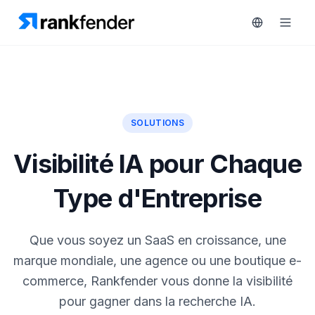
Plateforme
SOLUTIONS
art Free Trial
Solutions
Visibilité IA pour Chaque
Ressources
Type d'Entreprise
SURVEILLEZ
Outils
gratuits
RAIVE
Que vous soyez un SaaS en croissance, une
Engine
marque mondiale, une agence ou une boutique e-
Tarifs
Analyse
commerce, Rankfender vous donne la visibilité
concurrentielle
pour gagner dans la recherche IA.
Réserver