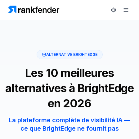
Plateforme
ALTERNATIVE BRIGHTEDGE
art Free Trial
Solutions
Les 10 meilleures
Ressources
alternatives à BrightEdge
SURVEILLEZ
Outils
en 2026
gratuits
RAIVE
Engine
Tarifs
La plateforme complète de visibilité IA —
Analyse
ce que BrightEdge ne fournit pas
concurrentielle
Réserver