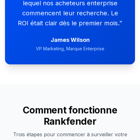
lequel nos acheteurs enterprise
commencent leur recherche. Le
ROI était clair dès le premier mois.
”
James Wilson
VP Marketing
, Marque Enterprise
Comment fonctionne
Rankfender
Trois étapes pour commencer à surveiller votre