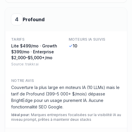
4
Profound
TARIFS
MOTEURS IA SUIVIS
Lite $499/mo · Growth
10
$399/mo · Enterprise
$2,000–$5,000+/mo
Source:
trakkr.ai
NOTRE AVIS
Couverture la plus large en moteurs IA (10 LLMs) mais le
tarif de Profound (399–5 000+ $/mois) dépasse
BrightEdge pour un usage purement IA. Aucune
fonctionnalité SEO Google.
Idéal pour
:
Marques entreprises focalisées sur la visibilité IA au
niveau prompt, prêtes à maintenir deux stacks