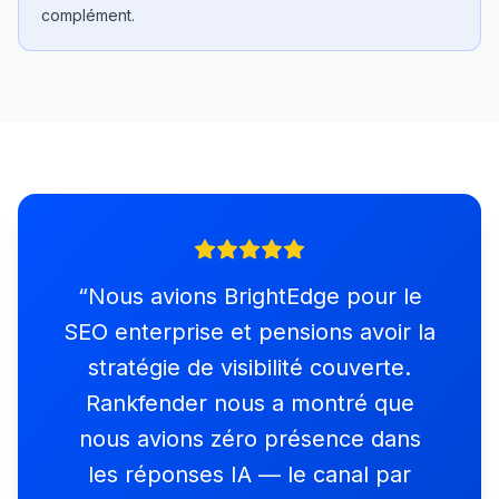
complément.
“
Nous avions BrightEdge pour le
SEO enterprise et pensions avoir la
stratégie de visibilité couverte.
Rankfender nous a montré que
nous avions zéro présence dans
les réponses IA — le canal par