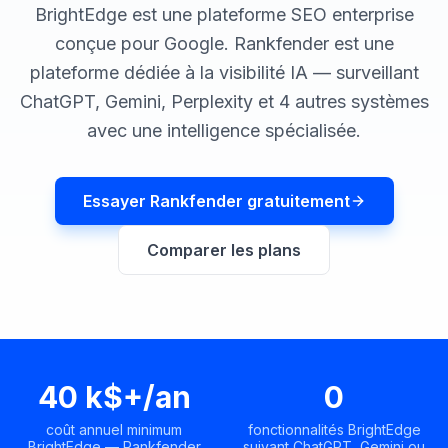
une
Intelligence
BrightEdge est une plateforme SEO enterprise
démo
des mots-
conçue pour Google. Rankfender est une
clés
plateforme dédiée à la visibilité IA — surveillant
AGISSEZ
ChatGPT, Gemini, Perplexity et 4 autres systèmes
Content
avec une intelligence spécialisée.
Engine
RAISA
Assistant
Essayer Rankfender gratuitement
Intégrations
Comparer les plans
ANALYSEZ
Rapports &
Analytiques
40 k$+/an
0
coût annuel minimum
fonctionnalités BrightEdge
BrightEdge — Rankfender
suivant ChatGPT, Gemini ou