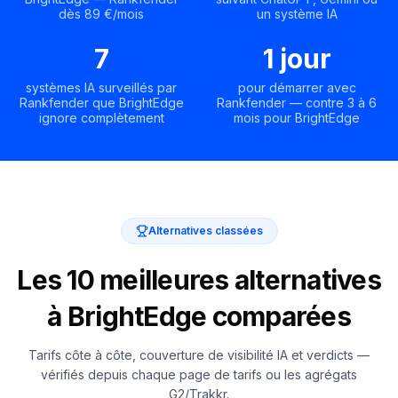
dès 89 €/mois
un système IA
7
1 jour
systèmes IA surveillés par
pour démarrer avec
Rankfender que BrightEdge
Rankfender — contre 3 à 6
ignore complètement
mois pour BrightEdge
Alternatives classées
Les 10 meilleures alternatives
à BrightEdge comparées
Tarifs côte à côte, couverture de visibilité IA et verdicts —
vérifiés depuis chaque page de tarifs ou les agrégats
G2/Trakkr.