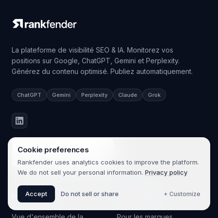
La plateforme de visibilité SEO & IA. Monitorez vos
positions sur Google, ChatGPT, Gemini et Perplexity.
Générez du contenu optimisé. Publiez automatiquement.
ChatGPT
Gemini
Perplexity
Claude
Grok
Cookie preferences
Rankfender uses analytics cookies to improve the platform.
We do not sell your personal information.
Privacy policy
Accept
Do not sell or share
+ Customize
PLATEFORME
SOLUTIONS
Vue d'ensemble de la
Pour les marques