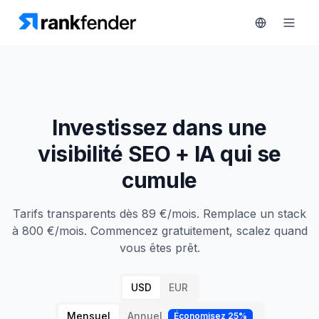
Plateforme
Investissez dans une
art Free Trial
visibilité SEO + IA qui se
Solutions
cumule
Ressources
Tarifs transparents dès 89 €/mois. Remplace un stack
SURVEILLEZ
Outils
à 800 €/mois. Commencez gratuitement, scalez quand
gratuits
RAIVE
vous êtes prêt.
Engine
Tarifs
Analyse
USD
EUR
concurrentielle
Réserver
Mensuel
Annuel
Économisez 25%