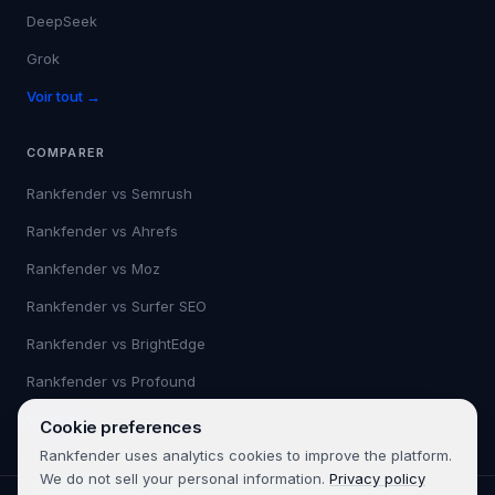
DeepSeek
Grok
Voir tout →
COMPARER
Rankfender vs
Semrush
Rankfender vs
Ahrefs
Rankfender vs
Moz
Rankfender vs
Surfer SEO
Rankfender vs
BrightEdge
Rankfender vs
Profound
Voir tout →
Cookie preferences
Rankfender uses analytics cookies to improve the platform.
We do not sell your personal information.
Privacy policy