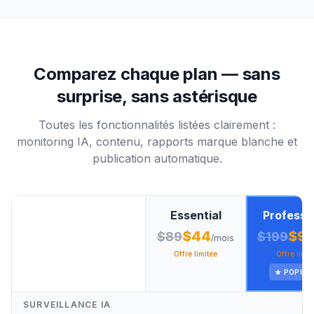
Comparez chaque plan — sans
surprise, sans astérisque
Toutes les fonctionnalités listées clairement :
monitoring IA, contenu, rapports marque blanche et
publication automatique.
Essential
Professi
$44
$9
$89
$199
/mois
Offre limitée
Offre limit
★ POPUL
SURVEILLANCE IA