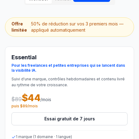
une
Intelligence
démo
des mots-
clés
Offre
50% de réduction sur vos 3 premiers mois —
AGISSEZ
·
limitée
appliqué automatiquement
Content
Engine
RAISA
Essential
Assistant
Pour les freelances et petites entreprises qui se lancent dans
la visibilité IA.
Intégrations
Suivi d'une marque, contrôles hebdomadaires et contenu livré
ANALYSEZ
au rythme de votre croissance.
Rapports &
$44
$89
/mois
Analytiques
puis $89/mois
Essai gratuit de 7 jours
1 marque (1 domaine · 1 langue)