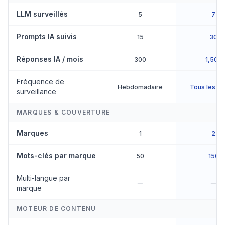
LLM surveillés
5
7
Prompts IA suivis
15
30
Réponses IA / mois
300
1,500
Fréquence de
Hebdomadaire
Tous les 2 
surveillance
MARQUES & COUVERTURE
Marques
1
2
Mots-clés par marque
50
150
Multi-langue par
marque
MOTEUR DE CONTENU