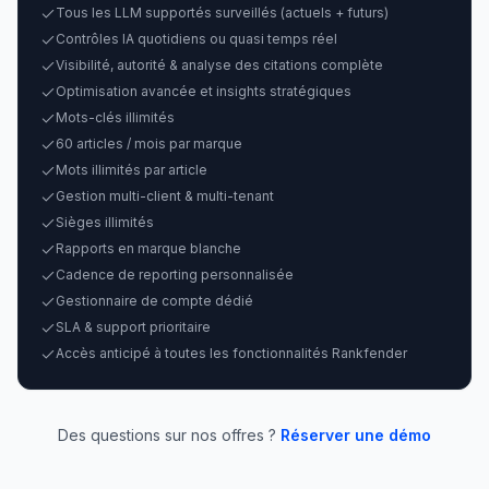
Tous les LLM supportés surveillés (actuels + futurs)
Contrôles IA quotidiens ou quasi temps réel
Visibilité, autorité & analyse des citations complète
Optimisation avancée et insights stratégiques
Mots-clés illimités
60 articles / mois par marque
Mots illimités par article
Gestion multi-client & multi-tenant
Sièges illimités
Rapports en marque blanche
Cadence de reporting personnalisée
Gestionnaire de compte dédié
SLA & support prioritaire
Accès anticipé à toutes les fonctionnalités Rankfender
Des questions sur nos offres ?
Réserver une démo