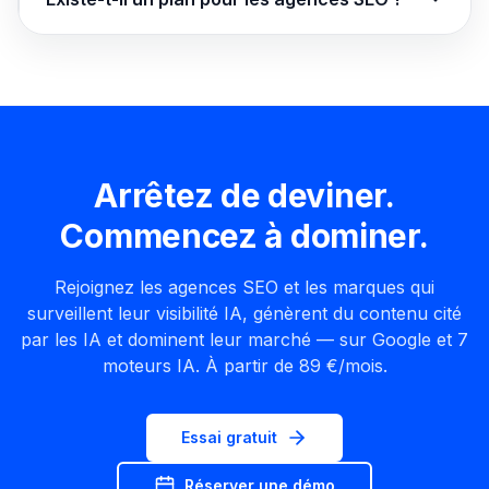
Arrêtez de deviner.
Commencez à dominer.
Rejoignez les agences SEO et les marques qui
surveillent leur visibilité IA, génèrent du contenu cité
par les IA et dominent leur marché — sur Google et 7
moteurs IA. À partir de 89 €/mois.
Essai gratuit
Réserver une démo