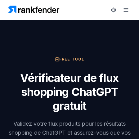
Plateforme
FREE TOOL
art Free Trial
Solutions
Vérificateur de flux
Ressources
shopping ChatGPT
SURVEILLEZ
Outils
gratuit
gratuits
RAIVE
Engine
Tarifs
Analyse
Validez votre flux produits pour les résultats
concurrentielle
shopping de ChatGPT et assurez-vous que vos
Réserver