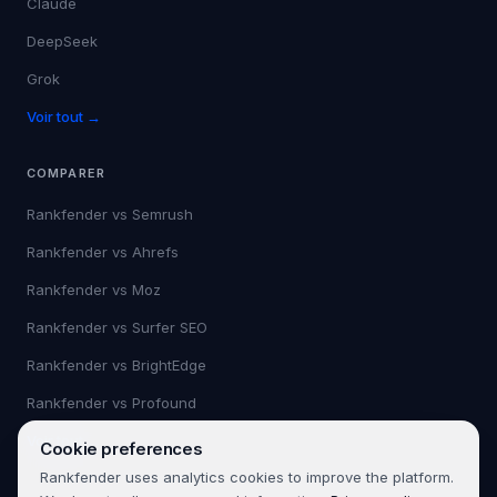
Claude
DeepSeek
Grok
Voir tout →
COMPARER
Rankfender vs
Semrush
Rankfender vs
Ahrefs
Rankfender vs
Moz
Rankfender vs
Surfer SEO
Rankfender vs
BrightEdge
Rankfender vs
Profound
Voir tout →
Cookie preferences
Rankfender uses analytics cookies to improve the platform.