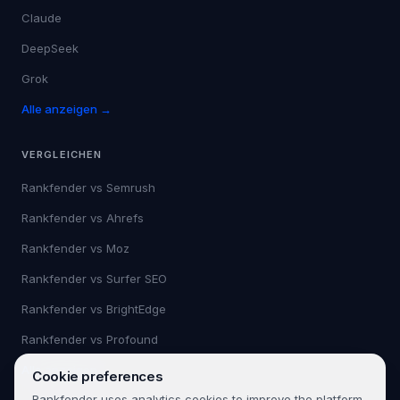
Claude
DeepSeek
Grok
Alle anzeigen →
VERGLEICHEN
Rankfender vs
Semrush
Rankfender vs
Ahrefs
Rankfender vs
Moz
Rankfender vs
Surfer SEO
Rankfender vs
BrightEdge
Rankfender vs
Profound
Alle anzeigen →
Cookie preferences
Rankfender uses analytics cookies to improve the platform.