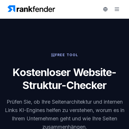
Plattform
FREE TOOL
art Free Trial
Lösungen
Kostenloser Website-
Ressourcen
ÜBERWACHEN
Struktur-Checker
RAIVE
Kostenlose
Engine
Tools
Prüfen Sie, ob Ihre Seitenarchitektur und internen
Wettbewerber-
Tracking
Preise
Links KI-Engines helfen zu verstehen, worum es in
Ihrem Unternehmen geht und wie Ihre Seiten
Keyword-
Demo
Intelligenz
zusammenhängen.