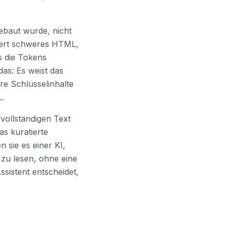
ebaut wurde, nicht
efert schweres HTML,
s die Tokens
das: Es weist das
hre Schlüsselinhalte
L.
n vollständigen Text
as kuratierte
n sie es einer KI,
 zu lesen, ohne eine
ssistent entscheidet,