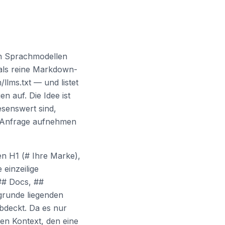
ßen Sprachmodellen
gt als reine Markdown-
llms.txt — und listet
 auf. Die Idee ist
esenswert sind,
en Anfrage aufnehmen
en H1 (# Ihre Marke),
einzeilige
## Docs, ##
grunde liegenden
abdeckt. Da es nur
en Kontext, den eine