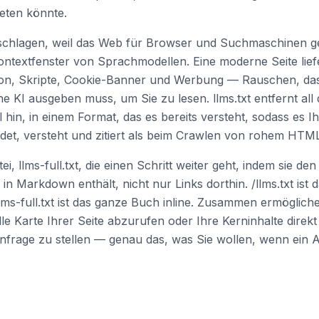
ieten könnte.
eschlagen, weil das Web für Browser und Suchmaschinen g
Kontextfenster von Sprachmodellen. Eine moderne Seite li
ation, Skripte, Cookie-Banner und Werbung — Rauschen, da
e KI ausgeben muss, um Sie zu lesen. llms.txt entfernt all 
 hin, in einem Format, das es bereits versteht, sodass es I
indet, versteht und zitiert als beim Crawlen von rohem HTM
tei, llms-full.txt, die einen Schritt weiter geht, indem sie de
 in Markdown enthält, nicht nur Links dorthin. /llms.txt ist d
llms-full.txt ist das ganze Buch inline. Zusammen ermögliche
le Karte Ihrer Seite abzurufen oder Ihre Kerninhalte direkt
Anfrage zu stellen — genau das, was Sie wollen, wenn ein A