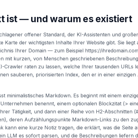
t ist — und warum es existiert
geschlagener offener Standard, der KI-Assistenten und gro
rte Karte der wichtigsten Inhalte Ihrer Website gibt. Sie lie
chnis Ihrer Domain — zum Beispiel https://ihredomain.com/
ten mit kurzen, von Menschen geschriebenen Beschreibungen
 KI-Crawler raten zu lassen, welche Ihrer tausenden URLs l
nen sauberen, priorisierten Index, den er in einer einzig
st minimalistisches Markdown. Es beginnt mit einem einzig
 Unternehmen benennt, einem optionalen Blockzitat (> eine 
rer Tätigkeit, und dann einer Reihe von H2-Abschnitten (
den), deren Aufzählungspunkte Markdown-Links zu den zu
nk kann eine kurze Notiz tragen, die erklärt, was die Seite 
in LLM es sofort parsen, und die Beschreibungen liefern d