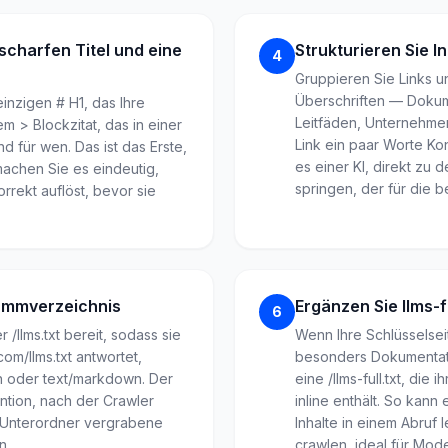
scharfen Titel und eine
Strukturieren Sie I
4
Gruppieren Sie Links 
Überschriften — Dokum
inzigen # H1, das Ihre
Leitfäden, Unternehm
 > Blockzitat, das in einer
Link ein paar Worte Ko
nd für wen. Das ist das Erste,
es einer KI, direkt zu d
machen Sie es eindeutig,
springen, der für die b
korrekt auflöst, bevor sie
tammverzeichnis
Ergänzen Sie llms-fu
6
r /llms.txt bereit, sodass sie
Wenn Ihre Schlüsselsei
com/llms.txt antwortet,
besonders Dokumentati
ain oder text/markdown. Der
eine /llms-full.txt, die
ntion, nach der Crawler
inline enthält. So kann 
 Unterordner vergrabene
Inhalte in einem Abruf l
n.
crawlen, ideal für Mod