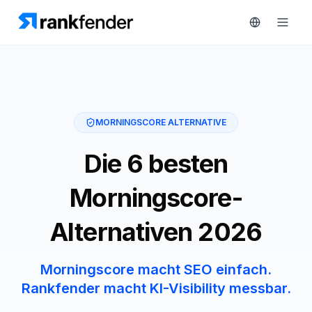
Plattform
MORNINGSCORE ALTERNATIVE
art Free Trial
Lösungen
Die 6 besten
Ressourcen
ÜBERWACHEN
Morningscore-
RAIVE
Kostenlose
Engine
Alternativen 2026
Tools
Wettbewerber-
Tracking
Preise
Morningscore macht SEO einfach.
Rankfender macht KI-Visibility messbar.
Keyword-
Demo
Intelligenz