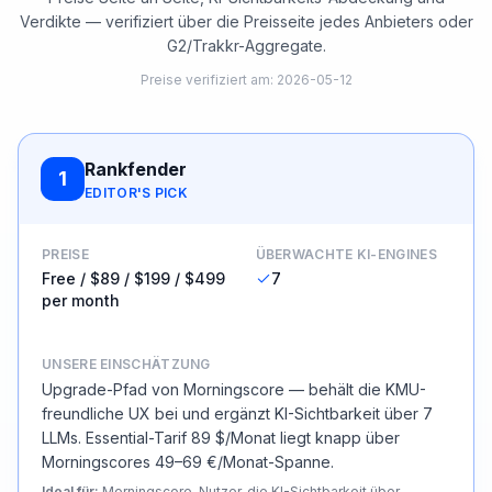
Verdikte — verifiziert über die Preisseite jedes Anbieters oder
G2/Trakkr-Aggregate.
Preise verifiziert am
:
2026-05-12
Rankfender
1
EDITOR'S PICK
PREISE
ÜBERWACHTE KI-ENGINES
Free / $89 / $199 / $499
7
per month
UNSERE EINSCHÄTZUNG
Upgrade-Pfad von Morningscore — behält die KMU-
freundliche UX bei und ergänzt KI-Sichtbarkeit über 7
LLMs. Essential-Tarif 89 $/Monat liegt knapp über
Morningscores 49–69 €/Monat-Spanne.
Ideal für
:
Morningscore-Nutzer, die KI-Sichtbarkeit über