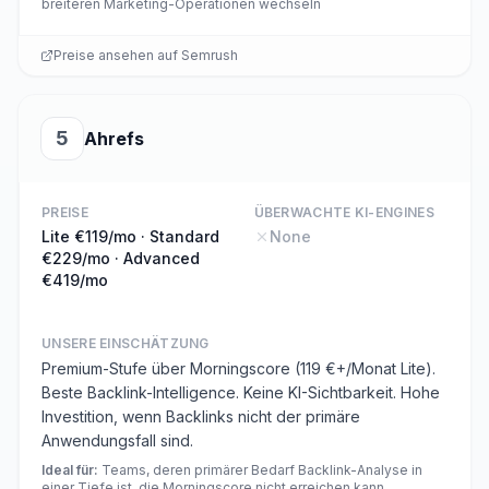
breiteren Marketing-Operationen wechseln
Preise ansehen auf
Semrush
5
Ahrefs
PREISE
ÜBERWACHTE KI-ENGINES
Lite €119/mo · Standard
None
€229/mo · Advanced
€419/mo
UNSERE EINSCHÄTZUNG
Premium-Stufe über Morningscore (119 €+/Monat Lite).
Beste Backlink-Intelligence. Keine KI-Sichtbarkeit. Hohe
Investition, wenn Backlinks nicht der primäre
Anwendungsfall sind.
Ideal für
:
Teams, deren primärer Bedarf Backlink-Analyse in
einer Tiefe ist, die Morningscore nicht erreichen kann