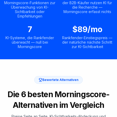
Morningscore-Funktionen zur
der B2B-Käufer nutzen KI für
Überwachung von KI-
die Recherche —
Sichtbarkeit oder
Morningscore erfasst nichts
Empfehlungen
7
$89/mo
KI-Systeme, die Rankfender
Rankfender-Einstiegspreis —
überwacht — null bei
der natürliche nächste Schritt
Morningscore
zur KI-Sichtbarkeit
Bewertete Alternativen
Die 6 besten Morningscore-
Alternativen im Vergleich
Preise Seite an Seite, KI-Sichtbarkeits-Abdeckung und