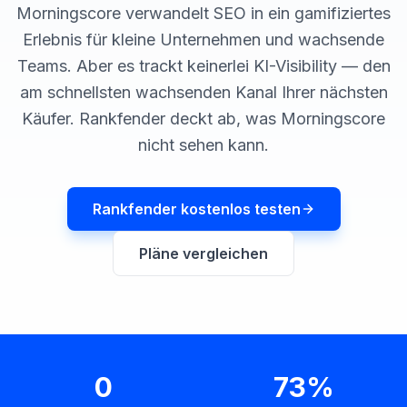
buchen
Morningscore verwandelt SEO in ein gamifiziertes
HANDELN
Erlebnis für kleine Unternehmen und wachsende
Content
Teams. Aber es trackt keinerlei KI-Visibility — den
Engine
am schnellsten wachsenden Kanal Ihrer nächsten
RAISA
Käufer. Rankfender deckt ab, was Morningscore
Assistant
nicht sehen kann.
Integrationen
ANALYSIEREN
Rankfender kostenlos testen
Berichte
&
Pläne vergleichen
Analysen
0
73%