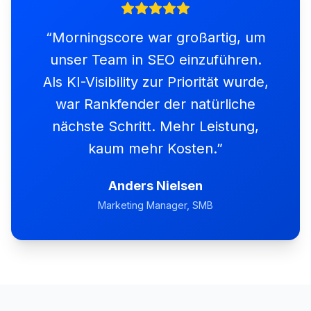
“
Morningscore war großartig, um
unser Team in SEO einzuführen.
Als KI-Visibility zur Priorität wurde,
war Rankfender der natürliche
nächste Schritt. Mehr Leistung,
kaum mehr Kosten.
”
Anders Nielsen
Marketing Manager, SMB