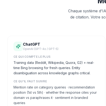
Mé
Chaque système d'IA
de citation. Votre 
ChatGPT
OpenAI (GPT-4o / GPT-5)
CE QUI COMPTE LE PLUS
Training data (Reddit, Wikipedia, Quora, G2) + real-
time Bing browsing for fresh queries. Entity
disambiguation across knowledge graphs critical.
CE QU'IL FAUT SUIVRE
Mention rate on category queries · recommendation
position (1st vs 5th) · whether the response cites your
domain vs paraphrases it · sentiment in branded
queries