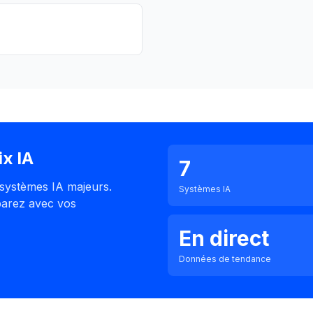
x IA
7
7 systèmes IA majeurs.
Systèmes IA
parez avec vos
En direct
Données de tendance