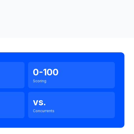
0-100
Scoring
vs.
Concurrents