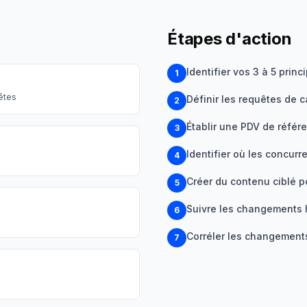
Étapes d'action
Identifier vos 3 à 5 prin
1
uêtes
Définir les requêtes de c
2
Établir une PDV de référ
3
Identifier où les concur
4
Créer du contenu ciblé p
5
Suivre les changements 
6
Corréler les changements
7