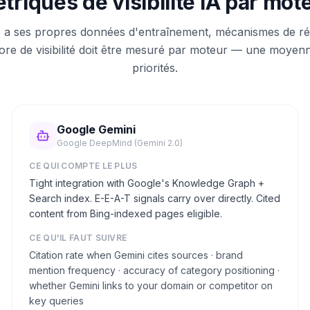
triques de visibilité IA par mot
 a ses propres données d'entraînement, mécanismes de réc
score de visibilité doit être mesuré par moteur — une moyen
priorités.
Google Gemini
Google DeepMind (Gemini 2.0)
CE QUI COMPTE LE PLUS
Tight integration with Google's Knowledge Graph +
Search index. E-E-A-T signals carry over directly. Cited
content from Bing-indexed pages eligible.
CE QU'IL FAUT SUIVRE
Citation rate when Gemini cites sources · brand
mention frequency · accuracy of category positioning ·
whether Gemini links to your domain or competitor on
key queries