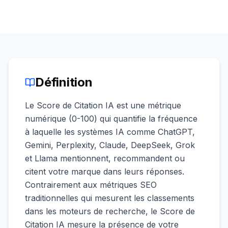
une
Intelligence
démo
des mots-
clés
AGISSEZ
Content
Engine
Définition
RAISA
Assistant
Le Score de Citation IA est une métrique
Intégrations
numérique (0-100) qui quantifie la fréquence
à laquelle les systèmes IA comme ChatGPT,
ANALYSEZ
Gemini, Perplexity, Claude, DeepSeek, Grok
Rapports &
et Llama mentionnent, recommandent ou
Analytiques
citent votre marque dans leurs réponses.
Contrairement aux métriques SEO
traditionnelles qui mesurent les classements
dans les moteurs de recherche, le Score de
Citation IA mesure la présence de votre