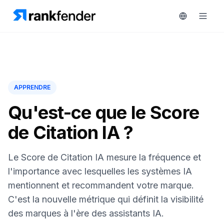
Plateforme
APPRENDRE
art Free Trial
Solutions
Qu'est-ce que le Score
de Citation IA ?
Ressources
SURVEILLEZ
Outils
Le Score de Citation IA mesure la fréquence et
gratuits
RAIVE
l'importance avec lesquelles les systèmes IA
Engine
mentionnent et recommandent votre marque.
Tarifs
Analyse
C'est la nouvelle métrique qui définit la visibilité
concurrentielle
des marques à l'ère des assistants IA.
Réserver