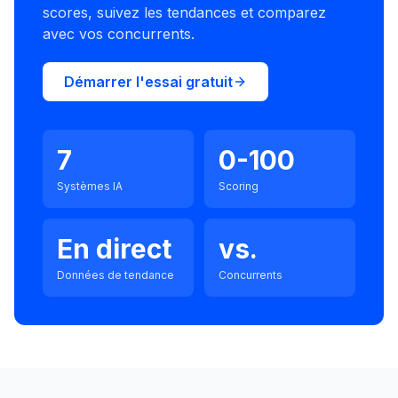
scores, suivez les tendances et comparez
avec vos concurrents.
Démarrer l'essai gratuit
7
0-100
Systèmes IA
Scoring
En direct
vs.
Données de tendance
Concurrents