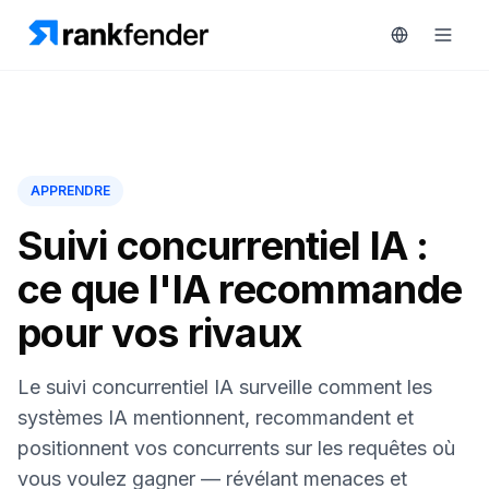
Plateforme
APPRENDRE
art Free Trial
Solutions
Suivi concurrentiel IA :
ce que l'IA recommande
Ressources
pour vos rivaux
SURVEILLEZ
Outils
gratuits
RAIVE
Le suivi concurrentiel IA surveille comment les
Engine
Tarifs
systèmes IA mentionnent, recommandent et
Analyse
positionnent vos concurrents sur les requêtes où
concurrentielle
Réserver
vous voulez gagner — révélant menaces et