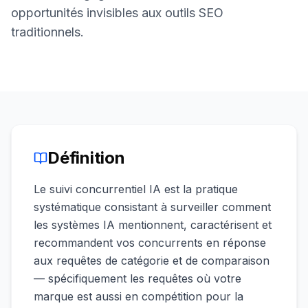
une
Intelligence
opportunités invisibles aux outils SEO
démo
des mots-
traditionnels.
clés
AGISSEZ
Content
Engine
RAISA
Assistant
Définition
Intégrations
ANALYSEZ
Le suivi concurrentiel IA est la pratique
systématique consistant à surveiller comment
Rapports &
Analytiques
les systèmes IA mentionnent, caractérisent et
recommandent vos concurrents en réponse
aux requêtes de catégorie et de comparaison
— spécifiquement les requêtes où votre
marque est aussi en compétition pour la