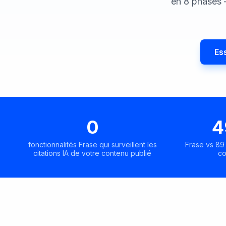
en 8 phases 
Es
0
4
fonctionnalités Frase qui surveillent les
Frase vs 89
citations IA de votre contenu publié
co