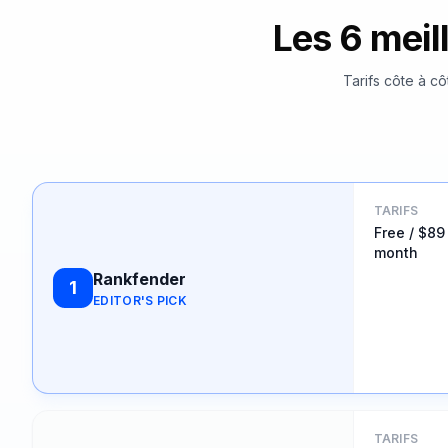
Les 6 meil
Tarifs côte à cô
TARIFS
Free / $89
month
Rankfender
1
EDITOR'S PICK
TARIFS