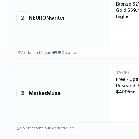
Bronze $23
Gold $69/
higher
2
NEURONwriter
Voir les tarifs sur
NEURONwriter
TARIFS
Free · Opt
Research 
$499/mo
3
MarketMuse
Voir les tarifs sur
MarketMuse