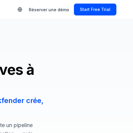
Start Free Trial
Réserver une démo
ives à
kfender crée,
e un pipeline