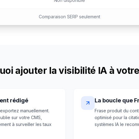
Non disponible
Comparaison SERP seulement
oi ajouter la visibilité IA à votr
ment rédigé
La boucle que F
 exportez manuellement.
Frase produit du con
ublie sur votre CMS,
optimisé pour la citati
nt à surveiller les taux
systèmes IA le recom