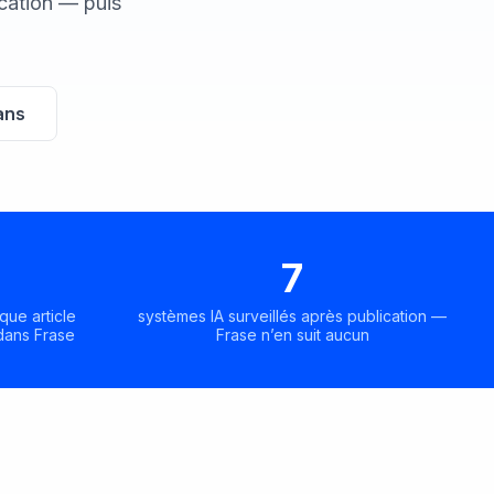
cation — puis
ans
7
que article
systèmes IA surveillés après publication —
dans Frase
Frase n’en suit aucun