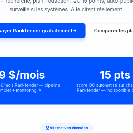
— recherche, plan, rédaction, QC 15 points, auto-publi
surveille si les systèmes IA le citent réellement.
sayer Rankfender gratuitement
Comparer les pl
9 $/mois
15 pts
 €/mois Rankfender — pipeline
score QC automatisé sur cha
mplet + monitoring IA
Rankfender — indisponible 
Alternatives classées