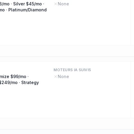
/mo · Silver $45/mo ·
None
mo · Platinum/Diamond
MOTEURS IA SUIVIS
imize $99/mo ·
None
$249/mo · Strategy