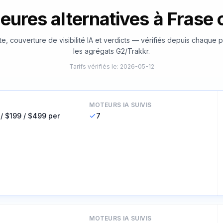
leures alternatives à Fras
te, couverture de visibilité IA et verdicts — vérifiés depuis chaque 
les agrégats G2/Trakkr.
Tarifs vérifiés le
:
2026-05-12
MOTEURS IA SUIVIS
 / $199 / $499 per
7
MOTEURS IA SUIVIS