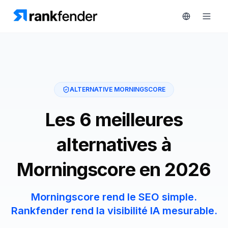
Plateforme
ALTERNATIVE MORNINGSCORE
art Free Trial
Solutions
Les 6 meilleures
Ressources
alternatives à
SURVEILLEZ
Outils
Morningscore en 2026
gratuits
RAIVE
Engine
Tarifs
Morningscore rend le SEO simple.
Analyse
Rankfender rend la visibilité IA mesurable.
concurrentielle
Réserver