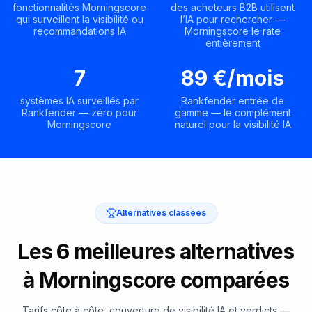
fonctionnalités Morningscore
des acheteurs B2B utilisent
qui surveillent la visibilité ou
l’IA pour rechercher —
recommandations IA
Morningscore le rate
entièrement
7
89 €/mois
systèmes IA surveillés par
Rankfender entrée de
Rankfender — zéro pour
gamme — le complément
Morningscore
naturel pour la visibilité IA
Alternatives classées
Les 6 meilleures alternatives
à Morningscore comparées
Tarifs côte à côte, couverture de visibilité IA et verdicts —