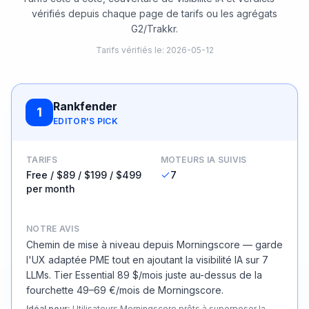
vérifiés depuis chaque page de tarifs ou les agrégats
G2/Trakkr.
Tarifs vérifiés le
:
2026-05-12
Rankfender
1
EDITOR'S PICK
TARIFS
MOTEURS IA SUIVIS
Free / $89 / $199 / $499
7
per month
NOTRE AVIS
Chemin de mise à niveau depuis Morningscore — garde
l'UX adaptée PME tout en ajoutant la visibilité IA sur 7
LLMs. Tier Essential 89 $/mois juste au-dessus de la
fourchette 49–69 €/mois de Morningscore.
Idéal pour
:
Utilisateurs Morningscore prêts à superposer la