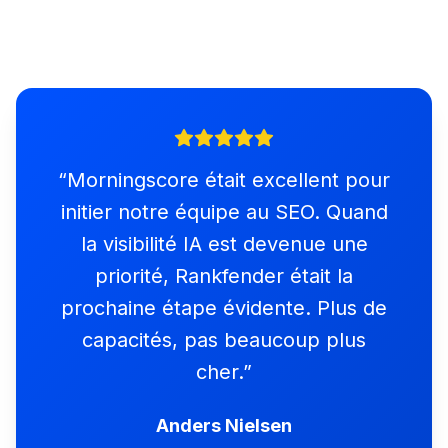
“
Morningscore était excellent pour
initier notre équipe au SEO. Quand
la visibilité IA est devenue une
priorité, Rankfender était la
prochaine étape évidente. Plus de
capacités, pas beaucoup plus
cher.
”
Anders Nielsen