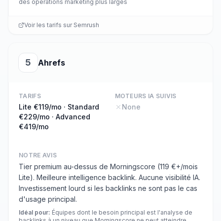
des opérations marketing plus larges
Voir les tarifs sur
Semrush
5
Ahrefs
TARIFS
MOTEURS IA SUIVIS
Lite €119/mo · Standard
None
€229/mo · Advanced
€419/mo
NOTRE AVIS
Tier premium au-dessus de Morningscore (119 €+/mois
Lite). Meilleure intelligence backlink. Aucune visibilité IA.
Investissement lourd si les backlinks ne sont pas le cas
d'usage principal.
Idéal pour
:
Équipes dont le besoin principal est l'analyse de
backlinks à un niveau que Morningscore ne peut atteindre