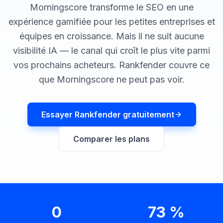
une
Intelligence
Morningscore transforme le SEO en une
démo
des mots-
expérience gamifiée pour les petites entreprises et
clés
équipes en croissance. Mais il ne suit aucune
AGISSEZ
visibilité IA — le canal qui croît le plus vite parmi
Content
vos prochains acheteurs. Rankfender couvre ce
Engine
que Morningscore ne peut pas voir.
RAISA
Assistant
Essayer Rankfender gratuitement
Intégrations
ANALYSEZ
Comparer les plans
Rapports &
Analytiques
0
73 %