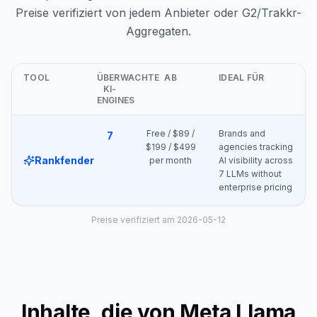
Preise verifiziert von jedem Anbieter oder G2/Trakkr-
Aggregaten.
TOOL
ÜBERWACHTE
AB
IDEAL FÜR
KI-
ENGINES
Free / $89 /
Brands and
7
$199 / $499
agencies tracking
Rankfender
per month
AI visibility across
7 LLMs without
enterprise pricing
Preise verifiziert am 2026-05-12
Inhalte, die von Meta Llama