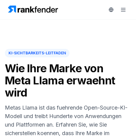
Plattform
KI-SICHTBARKEITS-LEITFADEN
art Free Trial
Lösungen
Wie Ihre Marke von
Meta Llama erwaehnt
Ressourcen
ÜBERWACHEN
wird
RAIVE
Kostenlose
Engine
Tools
Metas Llama ist das fuehrende Open-Source-KI-
Wettbewerber-
Tracking
Preise
Modell und treibt Hunderte von Anwendungen
und Plattformen an. Erfahren Sie, wie Sie
Keyword-
Demo
Intelligenz
sicherstellen koennen, dass Ihre Marke im