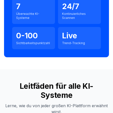
7
24/7
Überwachte KI-
Kontinuierliches
Systeme
Scannen
0-100
Live
Sichtbarkeitspunktzahl
Trend-Tracking
Leitfäden für alle KI-
Systeme
Lerne, wie du von jeder großen KI-Plattform erwähnt
wirst.