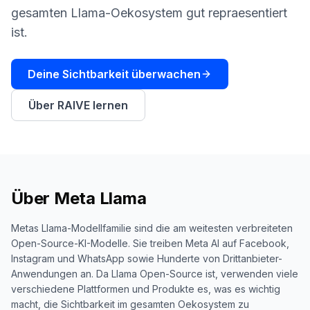
buchen
gesamten Llama-Oekosystem gut repraesentiert
HANDELN
ist.
Content
Engine
Deine Sichtbarkeit überwachen
RAISA
Assistant
Über RAIVE lernen
Integrationen
ANALYSIEREN
Berichte
&
Über
Meta Llama
Analysen
Metas Llama-Modellfamilie sind die am weitesten verbreiteten
Open-Source-KI-Modelle. Sie treiben Meta AI auf Facebook,
Instagram und WhatsApp sowie Hunderte von Drittanbieter-
Anwendungen an. Da Llama Open-Source ist, verwenden viele
verschiedene Plattformen und Produkte es, was es wichtig
macht, die Sichtbarkeit im gesamten Oekosystem zu