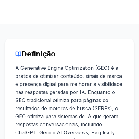
demo
Inteligência
de
palavras-
chave
AGIR
Content
Engine
Definição
RAISA
Assistant
A Generative Engine Optimization (GEO) é a
prática de otimizar conteúdo, sinais de marca
Integrações
e presença digital para melhorar a visibilidade
ANALISAR
nas respostas geradas por IA. Enquanto o
SEO tradicional otimiza para páginas de
Relatórios
e análises
resultados de motores de busca (SERPs), o
GEO otimiza para sistemas de IA que geram
respostas conversacionais, incluindo
ChatGPT, Gemini AI Overviews, Perplexity,