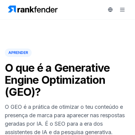
Plataforma
APRENDER
art Free Trial
Soluções
O que é a Generative
Engine Optimization
Recursos
MONITORIZAR
(GEO)?
Ferramentas
RAIVE
gratuitas
Engine
O GEO é a prática de otimizar o teu conteúdo e
Rastreamento
Preços
presença de marca para aparecer nas respostas
de
geradas por IA. É o SEO para a era dos
concorrentes
Agendar
assistentes de IA e da pesquisa generativa.