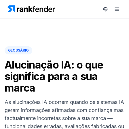
Plataforma
GLOSSÁRIO
art Free Trial
Soluções
Alucinação IA: o que
significa para a sua
Recursos
MONITORIZAR
marca
Ferramentas
RAIVE
gratuitas
Engine
As alucinações IA ocorrem quando os sistemas IA
Rastreamento
Preços
geram informações afirmadas com confiança mas
de
factualmente incorretas sobre a sua marca —
concorrentes
Agendar
funcionalidades erradas, avaliações fabricadas ou