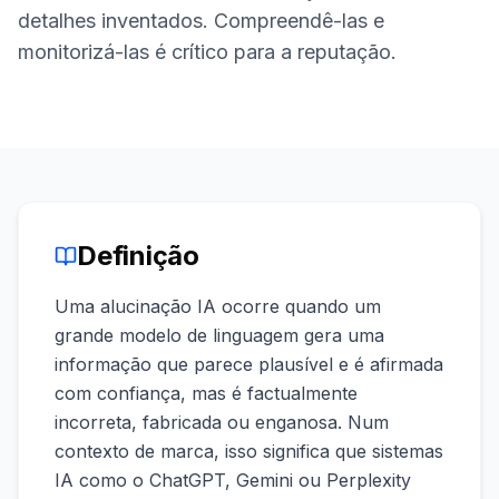
demo
Inteligência
detalhes inventados. Compreendê-las e
de
monitorizá-las é crítico para a reputação.
palavras-
chave
AGIR
Content
Engine
RAISA
Assistant
Definição
Integrações
Uma alucinação IA ocorre quando um
ANALISAR
grande modelo de linguagem gera uma
Relatórios
informação que parece plausível e é afirmada
e análises
com confiança, mas é factualmente
incorreta, fabricada ou enganosa. Num
contexto de marca, isso significa que sistemas
IA como o ChatGPT, Gemini ou Perplexity