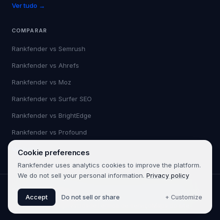
Ver tudo →
COMPARAR
Rankfender vs
Semrush
Rankfender vs
Ahrefs
Rankfender vs
Moz
Rankfender vs
Surfer SEO
Rankfender vs
BrightEdge
Rankfender vs
Profound
Ver tudo →
Cookie preferences
Rankfender uses analytics cookies to improve the platform.
We do not sell your personal information.
Privacy policy
©
2026
Rankfender.
Todos os direitos reservados.
Rankfender é
Accept
Do not sell or share
+ Customize
um produto da 361SEO.
Política de privacidade
Termos de serviço
Mapa do site