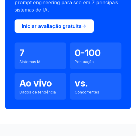
prompt engineering para seo em 7 principais
sistemas de IA.
Iniciar avaliação gratuita
7
0-100
Sistemas IA
Pontuação
Ao vivo
vs.
Dados de tendência
Concorrentes