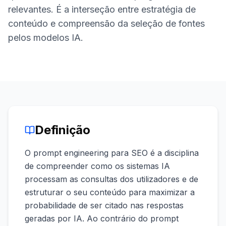
demo
Inteligência
relevantes. É a interseção entre estratégia de
de
conteúdo e compreensão da seleção de fontes
palavras-
chave
pelos modelos IA.
AGIR
Content
Engine
RAISA
Assistant
Definição
Integrações
ANALISAR
O prompt engineering para SEO é a disciplina
Relatórios
de compreender como os sistemas IA
e análises
processam as consultas dos utilizadores e de
estruturar o seu conteúdo para maximizar a
probabilidade de ser citado nas respostas
geradas por IA. Ao contrário do prompt