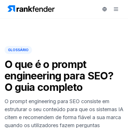
Plataforma
GLOSSÁRIO
art Free Trial
Soluções
O que é o prompt
engineering para SEO?
Recursos
MONITORIZAR
O guia completo
Ferramentas
RAIVE
gratuitas
Engine
O prompt engineering para SEO consiste em
Rastreamento
Preços
estruturar o seu conteúdo para que os sistemas IA
de
citem e recomendem de forma fiável a sua marca
concorrentes
Agendar
quando os utilizadores fazem perguntas