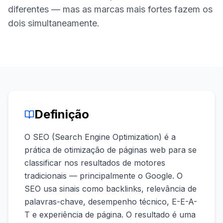
demo
Inteligência
diferentes — mas as marcas mais fortes fazem os
de
dois simultaneamente.
palavras-
chave
AGIR
Content
Engine
RAISA
Assistant
Definição
Integrações
O SEO (Search Engine Optimization) é a
ANALISAR
prática de otimização de páginas web para se
Relatórios
classificar nos resultados de motores
e análises
tradicionais — principalmente o Google. O
SEO usa sinais como backlinks, relevância de
palavras-chave, desempenho técnico, E-E-A-
T e experiência de página. O resultado é uma