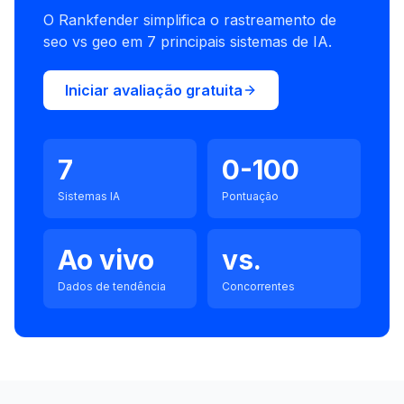
O Rankfender simplifica o rastreamento de
seo vs geo em 7 principais sistemas de IA.
Iniciar avaliação gratuita
7
0-100
Sistemas IA
Pontuação
Ao vivo
vs.
Dados de tendência
Concorrentes