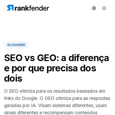
Plataforma
GLOSSÁRIO
art Free Trial
Soluções
SEO vs GEO: a diferença
e por que precisa dos
Recursos
MONITORIZAR
dois
Ferramentas
RAIVE
gratuitas
Engine
O SEO otimiza para os resultados baseados em
Rastreamento
Preços
links do Google. O GEO otimiza para as respostas
de
geradas por IA. Visam sistemas diferentes, usam
concorrentes
Agendar
sinais diferentes e recompensam conteúdos