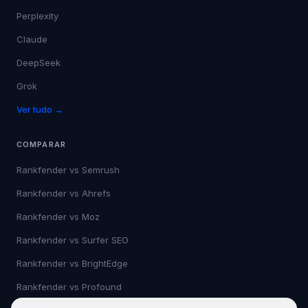
Perplexity
Claude
DeepSeek
Grok
Ver tudo →
COMPARAR
Rankfender vs
Semrush
Rankfender vs
Ahrefs
Rankfender vs
Moz
Rankfender vs
Surfer SEO
Rankfender vs
BrightEdge
Rankfender vs
Profound