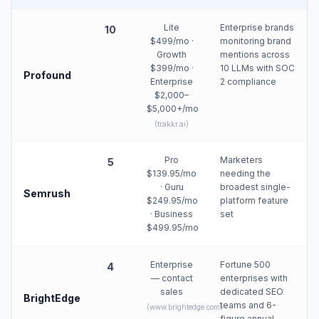
Lite
Enterprise brands
10
$499/mo ·
monitoring brand
Growth
mentions across
$399/mo ·
10 LLMs with SOC
Profound
Enterprise
2 compliance
$2,000–
$5,000+/mo
(
trakkr.ai
)
Pro
Marketers
5
$139.95/mo
needing the
· Guru
broadest single-
Semrush
$249.95/mo
platform feature
· Business
set
$499.95/mo
Enterprise
Fortune 500
4
— contact
enterprises with
sales
dedicated SEO
BrightEdge
teams and 6-
(
www.brightedge.com
)
figure annual