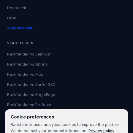
DeepSeek
Grok
Alles bekijken →
VERGELIJKEN
Rankfender vs
Semrush
Rankfender vs
Ahrefs
Rankfender vs
Moz
Rankfender vs
Surfer SEO
Rankfender vs
BrightEdge
Rankfender vs
Profound
Alles bekijken →
Cookie preferences
Rankfender uses analytics cookies to improve the platform.
We do not sell your personal information.
Privacy policy