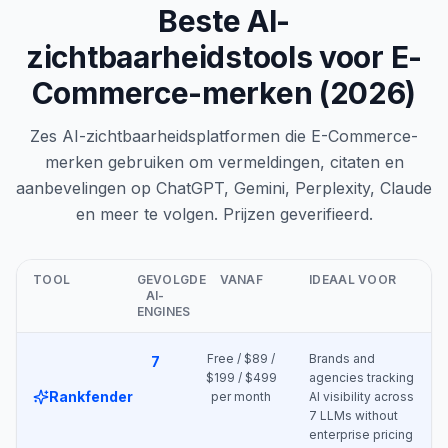
Beste AI-
zichtbaarheidstools voor E-
Commerce-merken (2026)
Zes AI-zichtbaarheidsplatformen die E-Commerce-
merken gebruiken om vermeldingen, citaten en
aanbevelingen op ChatGPT, Gemini, Perplexity, Claude
en meer te volgen. Prijzen geverifieerd.
TOOL
GEVOLGDE
VANAF
IDEAAL VOOR
AI-
ENGINES
Free / $89 /
Brands and
7
$199 / $499
agencies tracking
Rankfender
per month
AI visibility across
7 LLMs without
enterprise pricing