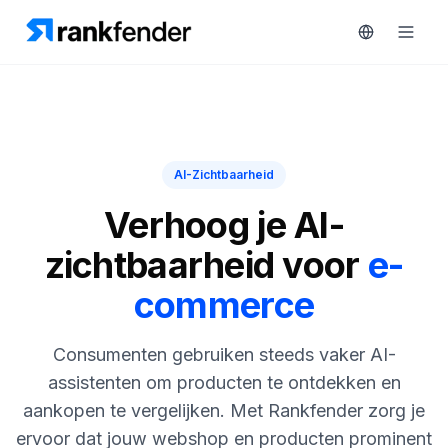
Platform
AI-Zichtbaarheid
art Free Trial
Oplossingen
Verhoog je AI-
MONITOREN
zichtbaarheid voor
e-
Bronnen
RAIVE
commerce
Engine
Gratis
tools
Concurrentietracking
Consumenten gebruiken steeds vaker AI-
Zoekwoordintelligentie
Prijzen
assistenten om producten te ontdekken en
aankopen te vergelijken. Met Rankfender zorg je
HANDELEN
Demo
ervoor dat jouw webshop en producten prominent
Content