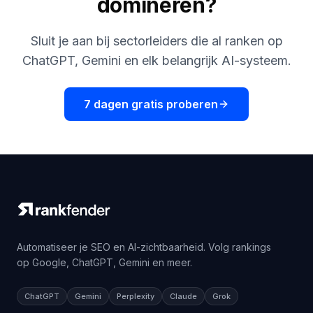
domineren?
Sluit je aan bij sectorleiders die al ranken op
ChatGPT, Gemini en elk belangrijk AI-systeem.
7 dagen gratis proberen
Automatiseer je SEO en AI-zichtbaarheid. Volg rankings
op Google, ChatGPT, Gemini en meer.
ChatGPT
Gemini
Perplexity
Claude
Grok