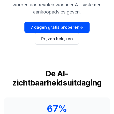
boeken
Engine
worden aanbevolen wanneer AI-systemen
aankoopadvies geven.
RAISA
Assistant
7 dagen gratis proberen
Integraties
ANALYSEREN
Prijzen bekijken
Rapporten
& Analyse
De AI-
zichtbaarheidsuitdaging
67%