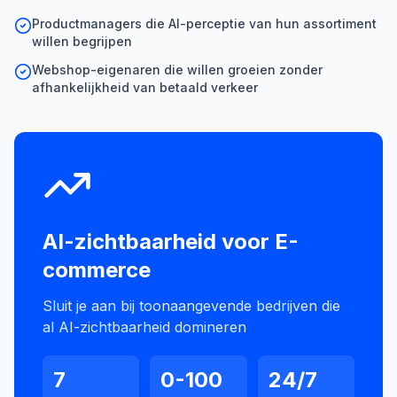
Productmanagers die AI-perceptie van hun assortiment
willen begrijpen
Webshop-eigenaren die willen groeien zonder
afhankelijkheid van betaald verkeer
AI-zichtbaarheid voor
E-
commerce
Sluit je aan bij toonaangevende bedrijven die
al AI-zichtbaarheid domineren
7
0-100
24/7