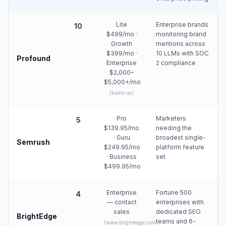
Lite
Enterprise brands
10
$499/mo ·
monitoring brand
Growth
mentions across
$399/mo ·
10 LLMs with SOC
Profound
Enterprise
2 compliance
$2,000–
$5,000+/mo
(
trakkr.ai
)
Pro
Marketers
5
$139.95/mo
needing the
· Guru
broadest single-
Semrush
$249.95/mo
platform feature
· Business
set
$499.95/mo
Enterprise
Fortune 500
4
— contact
enterprises with
sales
dedicated SEO
BrightEdge
teams and 6-
(
www.brightedge.com
)