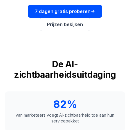
boeken
Engine
7 dagen gratis proberen
RAISA
Assistant
Prijzen bekijken
Integraties
ANALYSEREN
Rapporten
& Analyse
De AI-
zichtbaarheidsuitdaging
82%
van marketeers voegt AI-zichtbaarheid toe aan hun
servicepakket