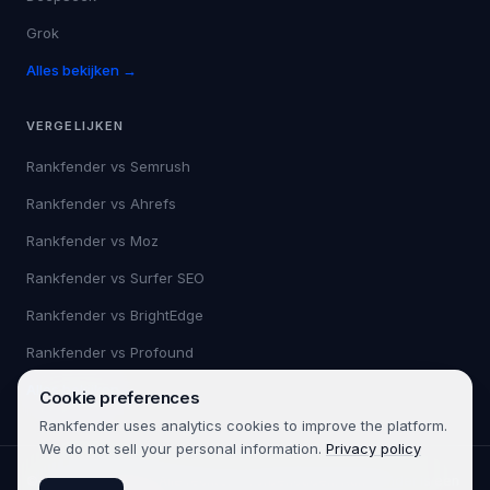
Grok
Alles bekijken →
VERGELIJKEN
Rankfender vs
Semrush
Rankfender vs
Ahrefs
Rankfender vs
Moz
Rankfender vs
Surfer SEO
Rankfender vs
BrightEdge
Rankfender vs
Profound
Alles bekijken →
Cookie preferences
Rankfender uses analytics cookies to improve the platform.
We do not sell your personal information.
Privacy policy
©
2026
Rankfender.
Alle rechten voorbehouden.
Rankfender is een