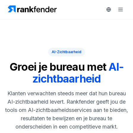
Platform
AI-Zichtbaarheid
art Free Trial
Oplossingen
Groei je bureau met
AI-
MONITOREN
zichtbaarheid
Bronnen
RAIVE
Engine
Gratis
Klanten verwachten steeds meer dat hun bureau
tools
Concurrentietracking
AI-zichtbaarheid levert. Rankfender geeft jou de
tools om AI-zichtbaarheidsservices aan te bieden,
Zoekwoordintelligentie
Prijzen
resultaten te bewijzen en je bureau te
HANDELEN
onderscheiden in een competitieve markt.
Demo
Content