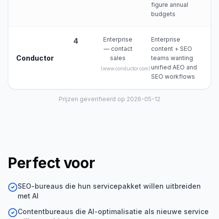
figure annual
budgets
Enterprise
Enterprise
4
— contact
content + SEO
Conductor
sales
teams wanting
unified AEO and
(
www.conductor.com
)
SEO workflows
Prijzen geverifieerd op 2026-05-12
Perfect voor
SEO-bureaus die hun servicepakket willen uitbreiden
met AI
Contentbureaus die AI-optimalisatie als nieuwe service