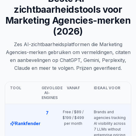
zichtbaarheidstools voor
Marketing Agencies-merken
(2026)
Zes AI-zichtbaarheidsplatformen die Marketing
Agencies-merken gebruiken om vermeldingen, citaten
en aanbevelingen op ChatGPT, Gemini, Perplexity,
Claude en meer te volgen. Prijzen geverifieerd.
TOOL
GEVOLGDE
VANAF
IDEAAL VOOR
AI-
ENGINES
Free / $89 /
Brands and
7
$199 / $499
agencies tracking
Rankfender
per month
AI visibility across
7 LLMs without
enterprise pricing