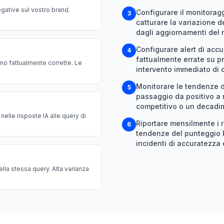
gative sul vostro brand.
Configurare il monitorag
3
catturare la variazione de
dagli aggiornamenti del 
Configurare alert di acc
4
fattualmente errate su pr
no fattualmente corrette. Le
intervento immediato di 
Monitorare le tendenze d
5
passaggio da positivo a 
competitivo o un decadim
elle risposte IA alle query di
Riportare mensilmente i r
6
tendenze del punteggio R
incidenti di accuratezza 
lla stessa query. Alta varianza