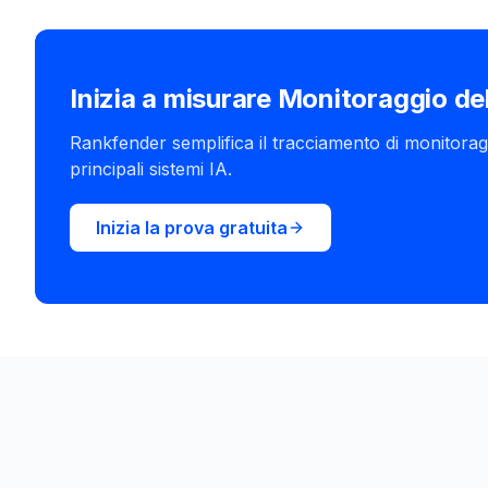
Inizia a misurare Monitoraggio del
Rankfender semplifica il tracciamento di monitoragg
principali sistemi IA.
Inizia la prova gratuita