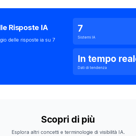
7
le Risposte IA
Sistemi IA
io delle risposte ia su 7
In tempo rea
Dati di tendenza
Scopri di più
Esplora altri concetti e terminologie di visibilità IA.