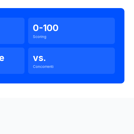
0-100
Scoring
le
vs.
Concorrenti